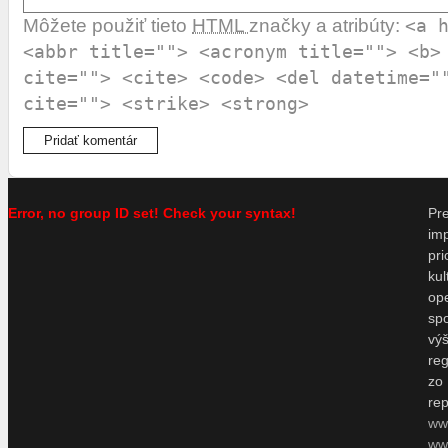
Môžete použiť tieto
HTML
značky a atribúty:
<a 
<abbr title=""> <acronym title=""> <b>
cite=""> <cite> <code> <del datetime="
cite=""> <strike> <strong>
Error, no group ID set! Check your syntax!
P
im
pr
ku
o
sp
vý
re
zo
re
ww
www