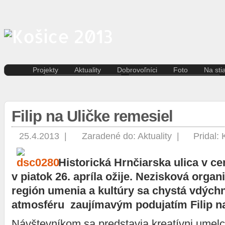
Projekty
Aktuality
Dobrovoľníci
Foto
Na sti
Kreatívna ekonomika
Košice
Aktuality pre dobrovoľníkov
Divad
Rezidenčné pobyty K.A.I.R.
Kultúra
Kódex dobrovoľníka
Film 
Kasárne/Kulturpark
Regióny
Hudb
Filip na Uličke remesiel
Projekt SPOTs
Slovensko
Iné
Pentapolitana
Šport
Liter
Destinácia Košice
Tlačové správy
25.4.2013 |
Zaradené do:
Aktuality
|
Pridal:
Multi
Kunsthalle/Hala umenia
Víkend
Súča
Terra Incognita
Zahraničie
Historická Hrnčiarska ulica v c
Tane
Putujúce mesto
Výst
v piatok 26. apríla ožije. Nezisková organ
Rozvoj ľudských zdrojov
prostredníctvom investícií do
región umenia a kultúry sa chystá vdýchn
vzdelávania
atmosféru zaujímavým podujatím Filip na
Sándor Márai
Návštevníkom sa predstavia kreatívni umelc