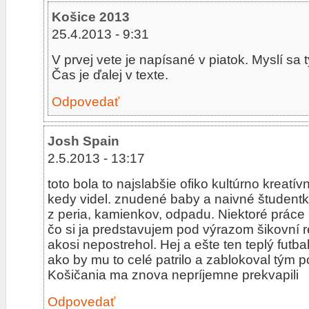
Košice 2013
25.4.2013 - 9:31
V prvej vete je napísané v piatok. Myslí sa t
Čas je ďalej v texte.
Odpovedať
Josh Spain
2.5.2013 - 13:17
toto bola to najslabšie ofiko kultúrno kreatí
kedy videl. znudené baby a naivné študentk
z peria, kamienkov, odpadu. Niektoré práce b
čo si ja predstavujem pod výrazom šikovní 
akosi nepostrehol. Hej a ešte ten teplý futbal
ako by mu to celé patrilo a zablokoval tým po
Košičania ma znova nepríjemne prekvapili
Odpovedať