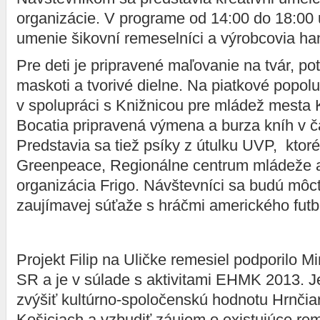
organizácie. V programe od 14:00 do 18:00
umenie šikovní remeselníci a výrobcovia h
Pre deti je pripravené maľovanie na tvár, pot
maskoti a tvorivé dielne. Na piatkové popolu
v spolupráci s Knižnicou pre mládež mesta
Bocatia pripravená výmena a burza kníh v ča
Predstavia sa tiež psíky z útulku UVP, ktor
Greenpeace, Regionálne centrum mládeže 
organizácia Frigo. Návštevníci sa budú môcť
zaujímavej súťaže s hráčmi amerického futb
Projekt Filip na Uličke remesiel podporilo Mi
SR a je v súlade s aktivitami EHMK 2013. J
zvýšiť kultúrno-spoločenskú hodnotu Hrnčiar
Košiciach a vzbudiť záujem o existujúce reme