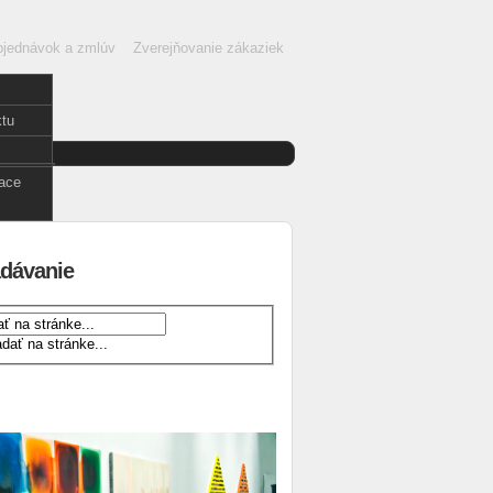
objednávok a zmlúv
Zverejňovanie zákaziek
ktu
enčina
nglish
face
dávanie