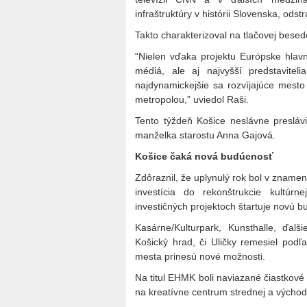
infraštruktúry v histórii Slovenska, ods
Takto charakterizoval na tlačovej besed
“Nielen vďaka projektu Európske hlav
médiá, ale aj najvyšší predstavite
najdynamickejšie sa rozvíjajúce mest
metropolou,” uviedol Raši.
Tento týždeň Košice neslávne preslávi
manželka starostu Anna Gajová.
Košice čaká nová budúcnosť
Zdôraznil, že uplynulý rok bol v znamen
investícia do rekonštrukcie kultúrn
investičných projektoch štartuje novú 
Kasárne/Kulturpark, Kunsthalle, ďalš
Košický hrad, či Uličky remesiel po
mesta prinesú nové možnosti.
Na titul EHMK boli naviazané čiastkové
na kreatívne centrum strednej a východ