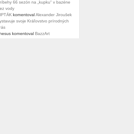
ríbehy 66 sezón na „kupku“ v bazéne
ez vody
IPTÁK
komentoval
Alexander Jiroušek
ystavuje svoje Kráľovstvo prírodných
rás
hesus
komentoval
BazzArt
tarú plaváreň „zaplavilo“ mix-mediálne
menie Petra Rónaia -
ktuality.iKosice.sk | Aktuality, Spravy,
osice
komentoval
Starú plaváreň
zaplavilo“ mix-mediálne umenie Petra
ónaia