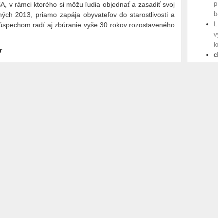
p
, v rámci ktorého si môžu ľudia objednať a zasadiť svoj
b
ých 2013, priamo zapája obyvateľov do starostlivosti a
L
K úspechom radí aj zbúranie vyše 30 rokov rozostaveného
v
k
r
c
S
ie ceny Meliny Mercouri, vďaka čomu mesto získalo z
u
 takmer 40 rokoch začalo s prípravou nového územného
A
K
 niektorých investičných projektov EHMK, výraznejšie
„
trukciu chodníkov či realizáciu nultého okruhu,” uviedol
R
de podľa Rašiho patriť desať zámerov. Mesto sa chce
 a kreatívna európska metropola, dokončiť investičné
avovať model fungovania kultúrnych inštitúcií po roku
spojenia Košíc s Londýnom a niektorým veľkým nemeckým
rku košického dopravného podniku.
alizácie bývalého Mlynského náhonu, z ktorého je dnes
štrukcie starého kúpaliska Červená hviezda a začiatok