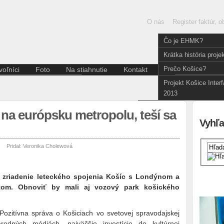
O nás
Register faktúr, 
Čo je EHMK?
Krátka história proje
Prečo Košice?
oľníci
Foto
Na stiahnutie
Kontakt
Slov
Aktuality pre dobrovoľníkov
E
Projekt Košice Inter
Divadlo
Kódex dobrovoľníka
2013
Film a fotografia
Hudba
 na európsku metropolu, teší sa
Iné
Vyhľa
Literatúra
Multižáner
Pridal:
Veronika Cholewová
Súčasné umenie
Tanec
Výstava
rí zriadenie leteckého spojenia Košíc s Londýnom a
om. Obnoviť by mali aj vozový park košického
zitívna správa o Košiciach vo svetovej spravodajskej
odných médiách, najväčšie investície do kultúrnej