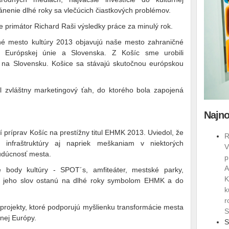
tránenie dlhé roky sa vlečúcich čiastkových problémov.
e primátor Richard Raši výsledky práce za minulý rok.
né mesto kultúry 2013 objavujú naše mesto zahraničné
lia Európskej únie a Slovenska. Z Košíc sme urobili
o na Slovensku. Košice sa stávajú skutočnou európskou
l zvláštny marketingový ťah, do ktorého bola zapojená
Najno
í príprav Košíc na prestížny titul EHMK 2013. Uviedol, že
R
ej infraštruktúry aj napriek meškaniam v niektorých
V
budúcnosť mesta.
p
A
ie body kultúry ‑ SPOT´s, amfiteáter, mestské parky,
K
dľa jeho slov ostanú na dlhé roky symbolom EHMK a do
k
r
 projekty, ktoré podporujú myšlienku transformácie mesta
S
nej Európy.
S