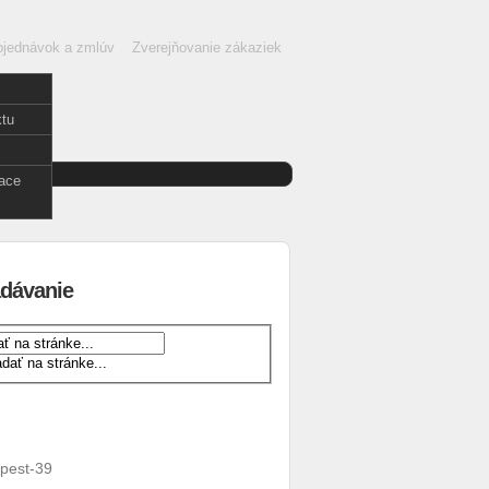
objednávok a zmlúv
Zverejňovanie zákaziek
ktu
enčina
face
dávanie