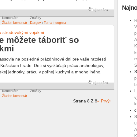
Najno
Čítajte viac
Komentáre
Značky
R
Žiaden komentár
Dargov
\
Terra Incognita
V
p
 môžete táboriť so
A
K
akmi
k
r
ssovia na posledné prázdninové dni pre vaše ratolesti
S
 Košickom hrade. Deti si vyskúšajú prácu archeológov,
S
skej jednotky, prácu v poľnej kuchyni a mnoho iného.
p
Čítajte viac
b
L
Komentáre
Značky
é
Žiaden komentár
v
Strana 8 Z 8
« Prvý
‹
k
c
S
u
A
K