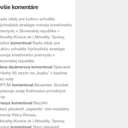
všie komentáre
ada vlády pre kultúru schválila
ýchodiská stratégie rozvoja kreatívneho
riemyslu v Slovenskej republike »
ktuality.iKosice.sk | Aktuality, Spravy,
ošice
komentoval
Rada vlády pre
ultúru schválila Východiská stratégie
ozvoja kreatívneho priemyslu v
lovenskej republike
lava daubnerova
komentoval
Spievané
ríbehy 66 sezón na „kupku“ v bazéne
ez vody
IPTÁK
komentoval
Alexander Jiroušek
ystavuje svoje Kráľovstvo prírodných
rás
hesus
komentoval
BazzArt
tarú plaváreň „zaplavilo“ mix-mediálne
menie Petra Rónaia -
ktuality.iKosice.sk | Aktuality, Spravy,
osice
komentoval
Starú plaváreň