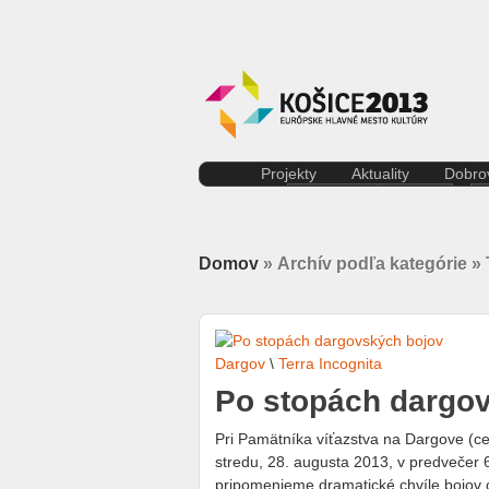
Projekty
Aktuality
Dobrov
Kreatívna ekonomika
Košice
Rezidenčné pobyty K.A.I.R.
Kultúra
Kasárne/Kulturpark
Regióny
Domov
» Archív podľa kategórie » 
Projekt SPOTs
Slovensko
Pentapolitana
Šport
Destinácia Košice
Tlačové správy
Kunsthalle/Hala umenia
Víkend
Terra Incognita
Zahraničie
Dargov
\
Terra Incognita
Putujúce mesto
Po stopách dargo
Rozvoj ľudských zdrojov
prostredníctvom investícií do
Pri Pamätníka víťazstva na Dargove (ces
vzdelávania
stredu, 28. augusta 2013, v predvečer
Sándor Márai
pripomenieme dramatické chvíle bojov 