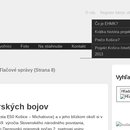
O nás
Register faktúr, 
Čo je EHMK?
Krátka história proje
Prečo Košice?
oľníci
Foto
Na stiahnutie
Kontakt
Slov
Projekt Košice Inter
Aktuality pre dobrovoľníkov
English
2013
Divadlo
Kódex dobrovoľníka
Film a fotografia
Hudba
Tlačové správy (Strana 8)
Iné
Vyhľa
Literatúra
Multižáner
Súčasné umenie
Tanec
vských bojov
Výstava
ta E50 Košice – Michalovce) a v jeho blízkom okolí si v
 69. výročia Slovenského národného povstania,
o Dargovský priesmyk počas 2. svetovej vojny.