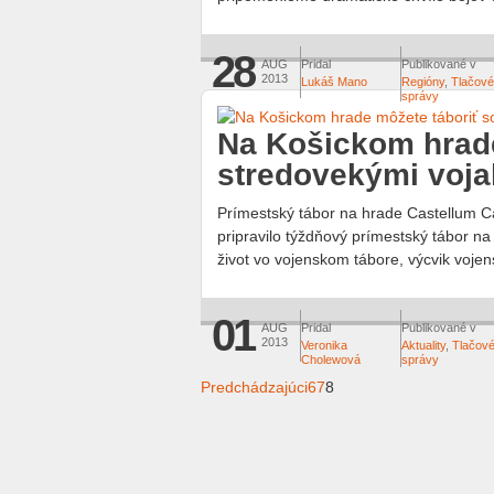
28
AUG
Pridal
Publikované v
2013
Lukáš Mano
Regióny
,
Tlačové
správy
Na Košickom hrade
stredovekými voj
Prímestský tábor na hrade Castellum Ca
pripravilo týždňový prímestský tábor na
život vo vojenskom tábore, výcvik vojen
01
AUG
Pridal
Publikované v
2013
Veronika
Aktuality
,
Tlačov
Cholewová
správy
Predchádzajúci
6
7
8