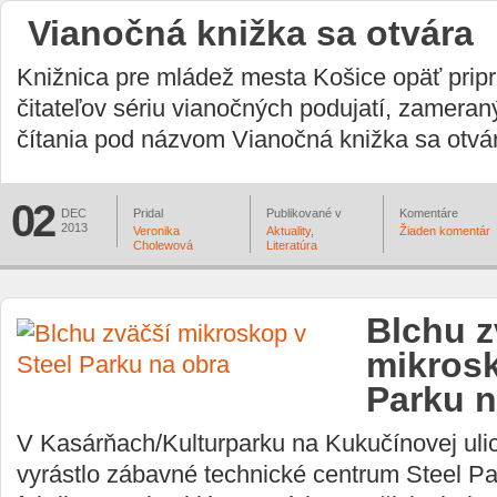
Vianočná knižka sa otvára
Knižnica pre mládež mesta Košice opäť pripra
čitateľov sériu vianočných podujatí, zamera
čítania pod názvom Vianočná knižka sa otvá
02
DEC
Pridal
Publikované v
Komentáre
2013
Veronika
Aktuality
,
Žiaden komentár
Cholewová
Literatúra
Blchu z
mikrosk
Parku n
V Kasárňach/Kulturparku na Kukučínovej ulic
vyrástlo zábavné technické centrum Steel Pa