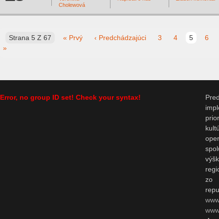
Cholewová
Strana 5 Z 67
« Prvý
‹ Predchádzajúci
3
4
5
6
»
Error, no group ID set! Check your syntax!
Pr
impl
prio
kul
op
spo
výš
regi
zo 
repu
www
www.