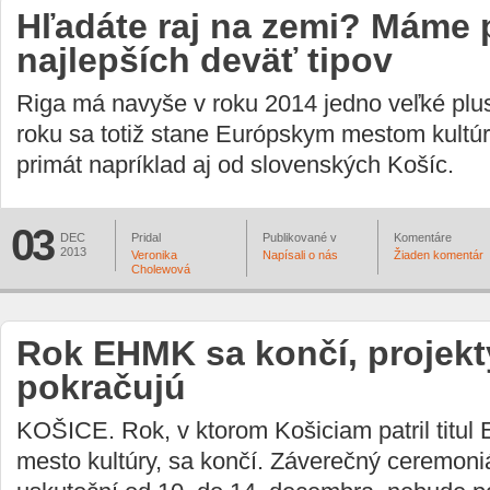
Hľadáte raj na zemi? Máme 
najlepších deväť tipov
Riga má navyše v roku 2014 jedno veľké plus
roku sa totiž stane Európskym mestom kultú
primát napríklad aj od slovenských Košíc.
03
DEC
Pridal
Publikované v
Komentáre
2013
Veronika
Napísali o nás
Žiaden komentár
Cholewová
Rok EHMK sa končí, projekt
pokračujú
KOŠICE. Rok, v ktorom Košiciam patril titul
mesto kultúry, sa končí. Záverečný ceremoniá