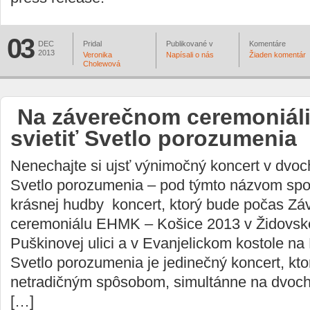
03
DEC
Pridal
Publikované v
Komentáre
2013
Veronika
Napísali o nás
Žiaden komentár
Cholewová
Na záverečnom ceremoniál
svietiť Svetlo porozumenia
Nenechajte si ujsť výnimočný koncert v dvo
Svetlo porozumenia – pod týmto názvom spoz
krásnej hudby koncert, ktorý bude počas Z
ceremoniálu EHMK – Košice 2013 v Židovsk
Puškinovej ulici a v Evanjelickom kostole na
Svetlo porozumenia je jedinečný koncert, kto
netradičným spôsobom, simultánne na dvoch
[…]