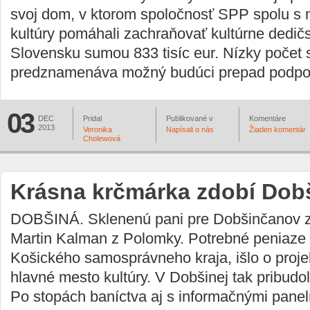
svoj dom, v ktorom spoločnosť SPP spolu s 
kultúry pomáhali zachraňovať kultúrne dedič
Slovensku sumou 833 tisíc eur. Nízky počet 
predznamenáva možný budúci prepad podpory
03
DEC
Pridal
Publikované v
Komentáre
2013
Veronika
Napísali o nás
Žiaden komentár
Cholewová
Krásna krčmárka zdobí Dob
DOBŠINÁ. Sklenenú pani pre Dobšinčanov zh
Martin Kalman z Polomky. Potrebné peniaze 
Košického samosprávneho kraja, išlo o proj
hlavné mesto kultúry. V Dobšinej tak pribudol
Po stopách baníctva aj s informačnými panel