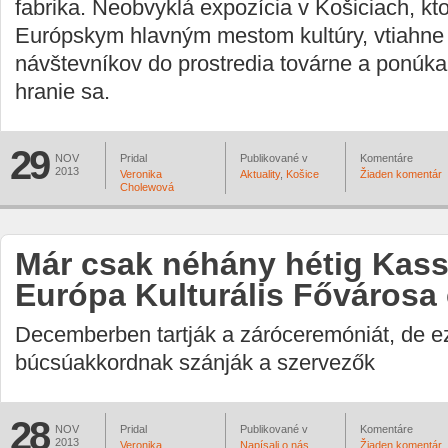
fabrika. Neobvyklá expozícia v Košiciach, kt
Európskym hlavným mestom kultúry, vtiahne
návštevníkov do prostredia továrne a ponúka 
hranie sa.
29
NOV
Pridal
Publikované v
Komentáre
2013
Veronika
Aktuality
,
Košice
Žiaden komentár
Cholewová
Már csak néhány hétig Kass
Európa Kulturális Fővárosa
Decemberben tartják a záróceremóniát, de e
búcsúakkordnak szánják a szervezők
28
NOV
Pridal
Publikované v
Komentáre
2013
Veronika
Napísali o nás
Žiaden komentár