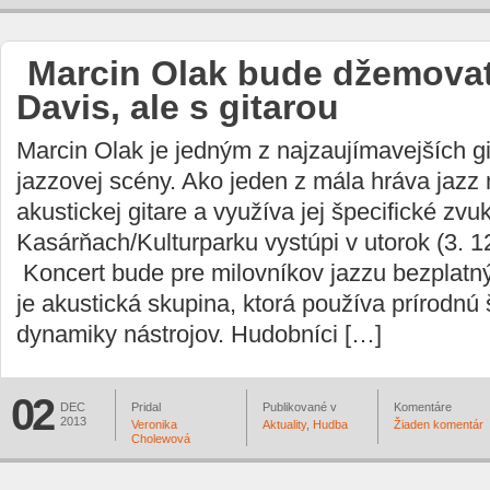
Marcin Olak bude džemovať
Davis, ale s gitarou
Marcin Olak je jedným z najzaujímavejších gi
jazzovej scény. Ako jeden z mála hráva jazz 
akustickej gitare a využíva jej špecifické zv
Kasárňach/Kulturparku vystúpi v utorok (3. 12
Koncert bude pre milovníkov jazzu bezplatný
je akustická skupina, ktorá používa prírodnú 
dynamiky nástrojov. Hudobníci […]
02
DEC
Pridal
Publikované v
Komentáre
2013
Veronika
Aktuality
,
Hudba
Žiaden komentár
Cholewová