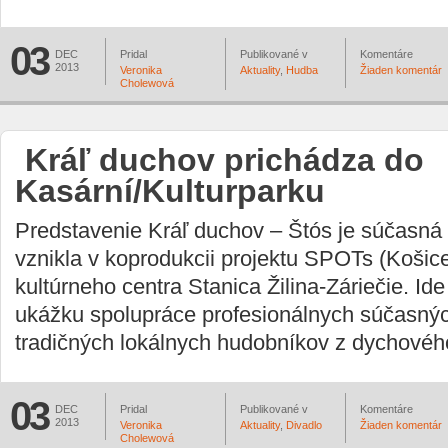
03
DEC
Pridal
Publikované v
Komentáre
2013
Veronika
Aktuality
,
Hudba
Žiaden komentár
Cholewová
Kráľ duchov prichádza do
Kasární/Kulturparku
Predstavenie Kráľ duchov – Štós je súčasná 
vznikla v koprodukcii projektu SPOTs (Košice
kultúrneho centra Stanica Žilina-Záriečie. Id
ukážku spolupráce profesionálnych súčasný
tradičných lokálnych hudobníkov z dychovéh
03
DEC
Pridal
Publikované v
Komentáre
2013
Veronika
Aktuality
,
Divadlo
Žiaden komentár
Cholewová