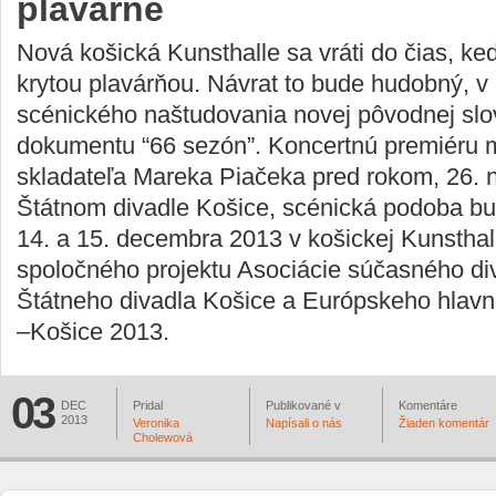
plavárne
Nová košická Kunsthalle sa vráti do čias, ke
krytou plavárňou. Návrat to bude hudobný, v
scénického naštudovania novej pôvodnej slo
dokumentu “66 sezón”. Koncertnú premiéru m
skladateľa Mareka Piačeka pred rokom, 26.
Štátnom divadle Košice, scénická podoba b
14. a 15. decembra 2013 v košickej Kunsthal
spoločného projektu Asociácie súčasného div
Štátneho divadla Košice a Európskeho hlavn
–Košice 2013.
03
DEC
Pridal
Publikované v
Komentáre
2013
Veronika
Napísali o nás
Žiaden komentár
Cholewová