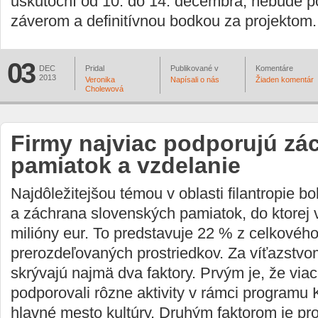
uskutoční od 10. do 14. decembra, nebude p
záverom a definitívnou bodkou za projektom.
03
DEC
Pridal
Publikované v
Komentáre
2013
Veronika
Napísali o nás
Žiaden komentár
Cholewová
Firmy najviac podporujú zá
pamiatok a vzdelanie
Najdôležitejšou témou v oblasti filantropie bol
a záchrana slovenských pamiatok, do ktorej vl
milióny eur. To predstavuje 22 % z celkovéh
prerozdeľovaných prostriedkov. Za víťazstvo
skrývajú najmä dva faktory. Prvým je, že viac
podporovali rôzne aktivity v rámci programu
hlavné mesto kultúry. Druhým faktorom je p