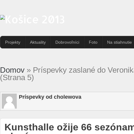
Projekty
Aktuality
Dobrovoľníci
Foto
Na stiahnutie
Domov
» Príspevky zaslané do Veroni
(Strana 5)
Príspevky od cholewova
Kunsthalle ožije 66 sezónam