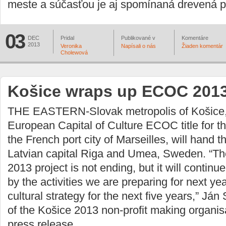
meste a súčasťou je aj spomínaná drevená pl
03
DEC
Pridal
Publikované v
Komentáre
2013
Veronika
Napísali o nás
Žiaden komentár
Cholewová
Košice wraps up ECOC 201
THE EASTERN-Slovak metropolis of Košice,
European Capital of Culture ECOC title for t
the French port city of Marseilles, will hand th
Latvian capital Riga and Umea, Sweden. “
2013 project is not ending, but it will continu
by the activities we are preparing for next yea
cultural strategy for the next five years,” Ján
of the Košice 2013 non-profit making organisa
press release.