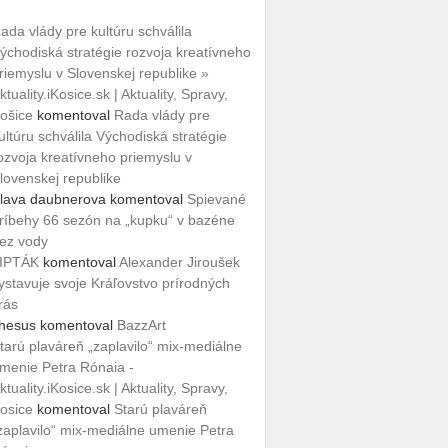
ada vlády pre kultúru schválila
ýchodiská stratégie rozvoja kreatívneho
riemyslu v Slovenskej republike »
ktuality.iKosice.sk | Aktuality, Spravy,
ošice
komentoval
Rada vlády pre
ultúru schválila Východiská stratégie
ozvoja kreatívneho priemyslu v
lovenskej republike
lava daubnerova
komentoval
Spievané
ríbehy 66 sezón na „kupku“ v bazéne
ez vody
IPTÁK
komentoval
Alexander Jiroušek
ystavuje svoje Kráľovstvo prírodných
rás
hesus
komentoval
BazzArt
tarú plaváreň „zaplavilo“ mix-mediálne
menie Petra Rónaia -
ktuality.iKosice.sk | Aktuality, Spravy,
osice
komentoval
Starú plaváreň
zaplavilo“ mix-mediálne umenie Petra