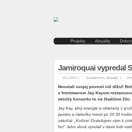
Projekty
Aktuality
Dobrov
Kreatívna ekonomika
Košice
Rezidenčné pobyty K.A.I.R.
Kultúra
Kasárne/Kulturpark
Regióny
Jamiroquai vypredal
Projekt SPOTs
Slovensko
Pentapolitana
Šport
25.1.2013 |
Zaradené do:
Aktuality
|
Pri
Destinácia Košice
Tlačové správy
Kunsthalle/Hala umenia
Víkend
Neostali svojej povesti nič dlžní! B
Terra Incognita
Zahraničie
s frontmanom Jay Kayom roztancoval
Putujúce mesto
minúty koncertu to na štadióne žilo.
Rozvoj ľudských zdrojov
Jay Kay, plný energie a oblečený v pr
prostredníctvom investícií do
javisko a niekoľko minút po 20:30 hodine
vzdelávania
zakričal:
„Košice! Gratulujem vám k získa
Sándor Márai
ho!“
Jeho slová vyvolali v dave ľudí nad