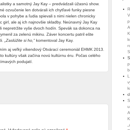
alistky a samotný Jay Kay – predvádzali úžasnú show.
R
né ozvučenie len dotvárali ich chytľavé funky piesne
V
bola v pohybe a ľudia spievali s nimi nielen chronicky
p
girl, ale aj ich najnovšie skladby. Neúnavný Jay Kay
A
li nepretržite vyše dvoch hodín. Spevák sa dokonca na
K
vymenil za zelenú mikinu. Záver koncertu patril ešte
k
li.
„Zaslúžite si ho,“
komentoval Jay Kay.
r
s ním aj veľký víkendový Otvárací ceremoniál EHMK 2013.
S
o kultúry však začína novú kultúrnu éru. Počas celého
S
ímavých podujatí.
p
b
L
v
k
c
S
u
A
K
„