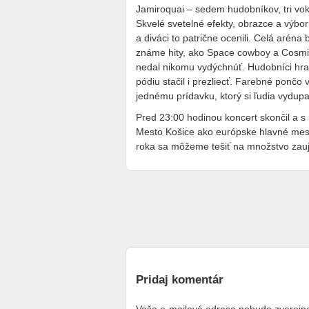
Jamiroquai – sedem hudobníkov, tri vok
Skvelé svetelné efekty, obrazce a výbor
a diváci to patrične ocenili. Celá aréna 
známe hity, ako Space cowboy a Cosmic 
nedal nikomu vydýchnúť. Hudobníci hra
pódiu stačil i prezliecť. Farebné pončo 
jednému prídavku, ktorý si ľudia vydupa
Pred 23:00 hodinou koncert skončil a 
Mesto Košice ako európske hlavné mest
roka sa môžeme tešiť na množstvo zauj
Pridaj komentár