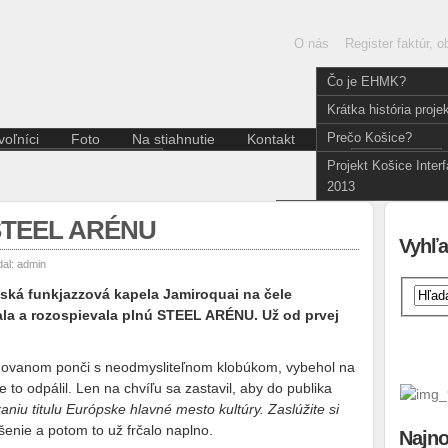
O nás
Register faktúr, 
Čo je EHMK?
Krátka história proje
Prečo Košice?
oľníci
Foto
Na stiahnutie
Kontakt
Slove
Aktuality pre dobrovoľníkov
English
Projekt Košice Inter
Divadlo
Kódex dobrovoľníka
2013
Film a fotografia
Hudba
 STEEL ARÉNU
Iné
Vyhľa
Literatúra
dal:
admin
Multižáner
ritská funkjazzová kapela Jamiroquai na čele
Súčasné umenie
a a rozospievala plnú STEEL ARÉNU. Už od prvej
Tanec
Výstava
uhovanom ponči s neodmysliteľnom klobúkom, vybehol na
 to odpálil. Len na chvíľu sa zastavil, aby do publika
niu titulu Európske hlavné mesto kultúry. Zaslúžite si
šenie a potom to už frčalo naplno.
Najno