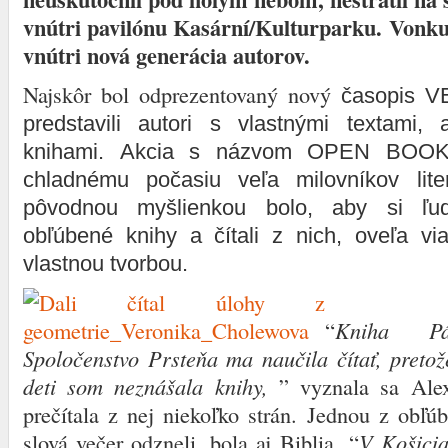
vnútri pavilónu Kasární/Kulturparku.
Vonku 
vnútri nová generácia autorov.
Najskôr bol odprezentovaný nový
časopis V
predstavili autori s vlastnými textami,
knihami. Akcia s názvom OPEN BOOK p
chladnému počasiu veľa milovníkov liter
pôvodnou myšlienkou bolo, aby si ľudi
obľúbené knihy a čítali z nich, oveľa via
vlastnou tvorbou.
“
Kniha P
Spoločenstvo Prsteňa ma naučila čítať, preto
deti som neznášala knihy,
” vyznala sa Alex
prečítala z nej niekoľko strán. Jednou z obľú
slová večer odzneli, bola aj Biblia.
“
V Košicia