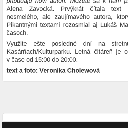
pribúdajú noví autori. Môžete sa k nám pr
Alena Zavocká. Prvýkrát čítala text
nesmelého, ale zaujímavého autora, ktor
Pikantnými textami rozosmial aj Lukáš M
časoch.
Využite ešte posledné dní na stret
Kasárňach/Kulturparku. Letná čitáreň je 
v čase od 15:00 do 20:00.
text a foto: Veronika Cholewová