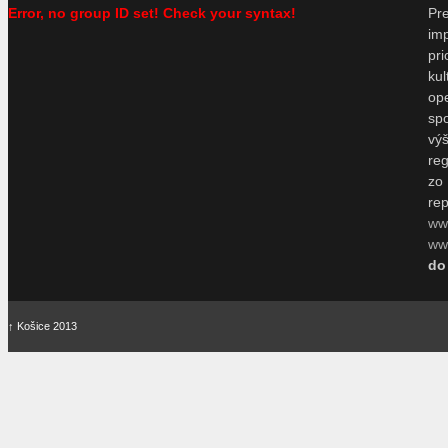
Error, no group ID set! Check your syntax!
P
im
pr
ku
o
sp
vý
re
zo
re
ww
www
do
↑
Košice 2013