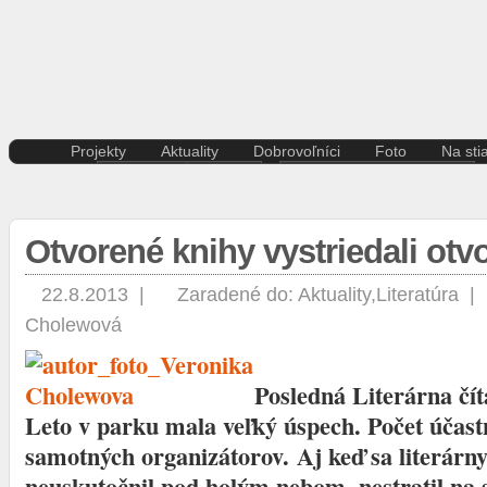
Projekty
Aktuality
Dobrovoľníci
Foto
Na sti
Kreatívna ekonomika
Košice
Aktuality pre dobrovoľníkov
Divad
Rezidenčné pobyty K.A.I.R.
Kultúra
Kódex dobrovoľníka
Film 
Kasárne/Kulturpark
Regióny
Hudb
Otvorené knihy vystriedali ot
Projekt SPOTs
Slovensko
Iné
Pentapolitana
Šport
Liter
Destinácia Košice
Tlačové správy
22.8.2013 |
Zaradené do:
Aktuality
,
Literatúra
|
Multi
Kunsthalle/Hala umenia
Víkend
Cholewová
Súča
Terra Incognita
Zahraničie
Tane
Putujúce mesto
Výst
Rozvoj ľudských zdrojov
Posledná Literárna čít
prostredníctvom investícií do
Leto v parku mala veľký úspech. Počet účastn
vzdelávania
samotných organizátorov.
Aj keď sa literárn
Sándor Márai
neuskutočnil pod holým nebom, nestratil na 