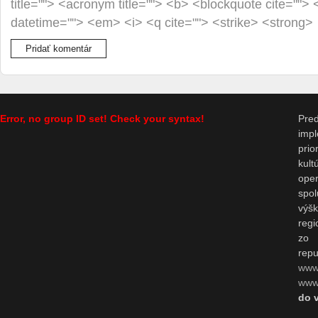
title=""> <acronym title=""> <b> <blockquote cite="">
datetime=""> <em> <i> <q cite=""> <strike> <strong>
Error, no group ID set! Check your syntax!
Pr
impl
prio
kul
op
spo
výš
regi
zo 
repu
www
www.
do 