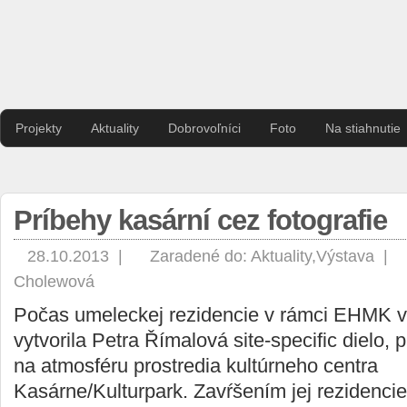
Projekty
Aktuality
Dobrovoľníci
Foto
Na stiahnutie
Príbehy kasární cez fotografie
28.10.2013 |
Zaradené do:
Aktuality
,
Výstava
|
Cholewová
Počas umeleckej rezidencie v rámci EHMK v
vytvorila Petra Římalová site-specific dielo,
na atmosféru prostredia kultúrneho centra
Kasárne/Kulturpark. Zavŕšením jej rezidencie 