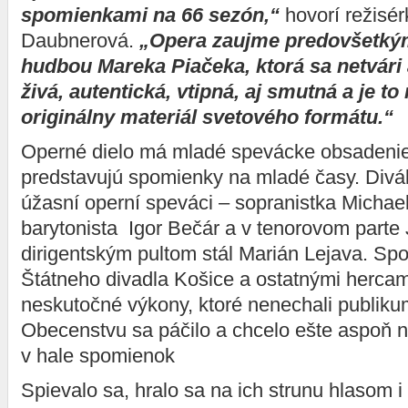
spomienkami na 66 sezón,“
hovorí režisé
Daubnerová.
„Opera zaujme predovšetký
hudbou Mareka Piačeka, ktorá sa netvári 
živá, autentická, vtipná, aj smutná a je t
originálny materiál svetového formátu.“
Operné dielo má mladé spevácke obsadenie, 
predstavujú spomienky na mladé časy. Divák
úžasní operní speváci – sopranistka Michae
barytonista Igor Bečár a v tenorovom parte
dirigentským pultom stál Marián Lejava. Sp
Štátneho divadla Košice a ostatnými hercami
neskutočné výkony, ktoré nenechali publiku
Obecenstvu sa páčilo a chcelo ešte aspoň n
v hale spomienok
Spievalo sa, hralo sa na ich strunu hlasom i