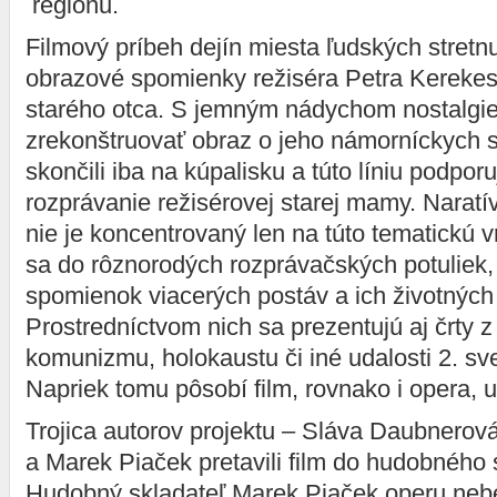
regiónu.
Filmový príbeh dejín miesta ľudských stretn
obrazové spomienky režiséra Petra Kerekes
starého otca. S jemným nádychom nostalgi
zrekonštruovať obraz o jeho námorníckych s
skončili iba na kúpalisku a túto líniu podpor
rozprávanie režisérovej starej mamy. Naratív
nie je koncentrovaný len na túto tematickú vr
sa do rôznorodých rozprávačských potuliek,
spomienok viacerých postáv a ich životných
Prostredníctvom nich sa prezentujú aj črty 
komunizmu, holokaustu či iné udalosti 2. sve
Napriek tomu pôsobí film, rovnako i opera, 
Trojica autorov projektu – Sláva Daubnerov
a Marek Piaček pretavili film do hudobného
Hudobný skladateľ Marek Piaček operu nebe