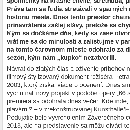
spomienky na krásne chvíle, stretnutia, pr
Práve tam sa ľudia stretávali v sparných 
históriu mesta. Dnes tento priestor chátr
prinavrátenia zašlej slávy, pretože sa ch
Kým sa dočkáme dňa, kedy sa zase otvori
vráťme sa do minulosti a zalistujme v pa
na tomto čarovnom mieste odohralo za d
sezón, kým nám „kupko“ nezatvorili.
Návrat do zlatých čias a oživenie príbehov 
filmový štylizovaný dokument režiséra Petr
2003, ktorý získal viacero ocenení. Dnes sm
vychutnať nový projekt v podobe opery „66 s
premiéra sa odohrala dnes večer. Kde inde, a
plavárni? – v zrekonštruovanej Kunsthalle/
Podujatie bolo vyvrcholením Záverečného
2013, ale na predstavenie sa môžu diváci teši