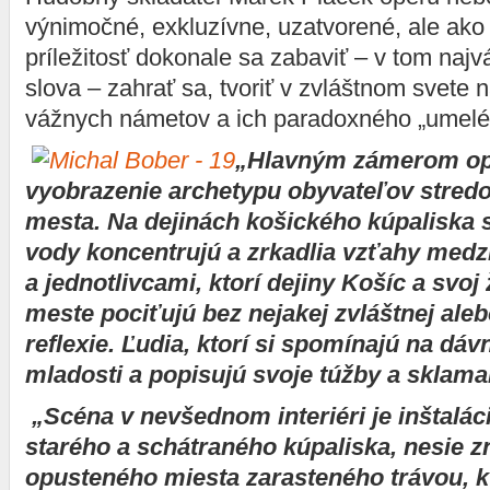
výnimočné, exkluzívne, uzatvorené, ale ako
príležitosť dokonale sa zabaviť – v tom na
slova – zahrať sa, tvoriť v zvláštnom svete
vážnych námetov a ich paradoxného „umelé
„Hlavným zámerom op
vyobrazenie archetypu obyvateľov stre
mesta. Na dejinách košického kúpaliska 
vody koncentrujú a zrkadlia vzťahy medz
a jednotlivcami, ktorí dejiny Košíc a svoj
meste pociťujú bez nejakej zvláštnej alebo
reflexie. Ľudia, ktorí si spomínajú na dáv
mladosti a popisujú svoje túžby a sklama
„Scéna v nevšednom interiéri je inštalá
starého a schátraného kúpaliska, nesie 
opusteného miesta zarasteného trávou, kt