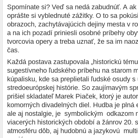
Spomínate si? Veď sa nedá zabudnúť. A ak 
oprášte si vyblednuté zážitky. O to sa pokúsi
obrazoch, zachytávajúcich dejiny mesta v 
a na ich pozadí priniesli osobné príbehy ob
tvorcovia opery a treba uznať, že sa im naoza
čas.
Každá postava zastupovala „historickú tému
sugestívneho ľudského príbehu na starom 
kúpalisku, kde sa preplietali ľudské osudy 
stredoeurópskej histórie. So zaujímavým s
prišiel skladateľ Marek Piaček, ktorý je aut
komorných divadelných diel. Hudba je plná
ale aj nostalgie, je symbolickým odkazom 
viacerých historických období a žánrov 20. 
atmosféru dôb, aj hudobnú a jazykovú multi