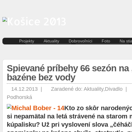
Projekty
Aktuality
Dobrovoľníci
Foto
Na sti
Kreatívna ekonomika
Košice
Aktuality pre dobrovoľníkov
Divad
Rezidenčné pobyty K.A.I.R.
Kultúra
Kódex dobrovoľníka
Film 
Kasárne/Kulturpark
Regióny
Hudb
Spievané príbehy 66 sezón na
Projekt SPOTs
Slovensko
Iné
Pentapolitana
Šport
bazéne bez vody
Liter
Destinácia Košice
Tlačové správy
Multi
Kunsthalle/Hala umenia
Víkend
14.12.2013 |
Zaradené do:
Aktuality
,
Divadlo
|
Súča
Terra Incognita
Zahraničie
Tane
Podhorská
Putujúce mesto
Výst
Rozvoj ľudských zdrojov
Kto zo skôr narodený
prostredníctvom investícií do
si nepamätal na letá strávené na staro
vzdelávania
Sándor Márai
kúpalisku? Už pri vyslovení slova „čéháč