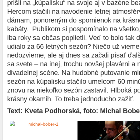
prišli na „kúpalisku“ na svoje aj v bazéne bez
Hercom stačili na navodenie letnej atmosfér
dámam, ponoreným do spomienok na krásne
kabáty. Publikom si pospomínalo na všetko,
iba roky sa občas poplietli. Veď to bolo tak
udialo za 66 letných sezón? Niečo už vieme
nedozvieme, ale aj dnes sa začali písať ďal
sa svete – na inej, trochu novšej plavárni a 
divadelnej scéne. Na hudobné putovanie mi
sezón na kúpalisku stačilo umelcom 60 min
znovu na niekoľko sezón zastavil. Hlboká p
krásny okamih. To treba jednoducho zažiť.
Text: Kveta Podhorská, foto: Michal Bobe