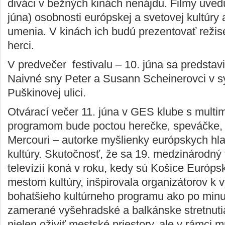
diváci v bežných kinách nenájdu. Filmy uvedú
júna) osobnosti európskej a svetovej kultúry 
umenia. V kinách ich budú prezentovať režis
herci.
V predvečer festivalu – 10. júna sa predstav
Naivné sny Peter a Susann Scheinerovci v 
Puškinovej ulici.
Otvárací večer 11. júna v GES klube s mult
programom bude poctou herečke, speváčke, p
Mercouri – autorke myšlienky európskych hl
kultúry. Skutočnosť, že sa 19. medzinárodný 
televízií koná v roku, kedy sú Košice Európ
mestom kultúry, inšpirovala organizátorov k v
bohatšieho kultúrneho programu ako po minu
zamerané vyšehradské a balkánske stretnuti
nielen oživiť mestské priestory, ale v rámci 