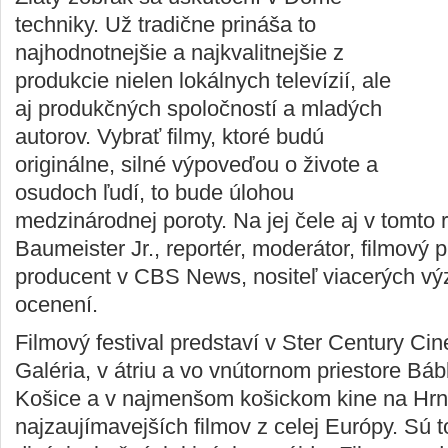
techniky. Už tradične prináša to
najhodnotnejšie a najkvalitnejšie z
produkcie nielen lokálnych televízií, ale
aj produkčných spoločností a mladých
autorov. Vybrať filmy, ktoré budú
originálne, silné výpoveďou o živote a
osudoch ľudí, to bude úlohou
medzinárodnej poroty. Na jej čele aj v tomto r
Baumeister Jr., reportér, moderátor, filmový 
producent v CBS News, nositeľ viacerých v
ocenení.
Filmový festival predstaví v Ster Century C
Galéria, v átriu a vo vnútornom priestore Bá
Košice a v najmenšom košickom kine na Hrnči
najzaujímavejších filmov z celej Európy. Sú to