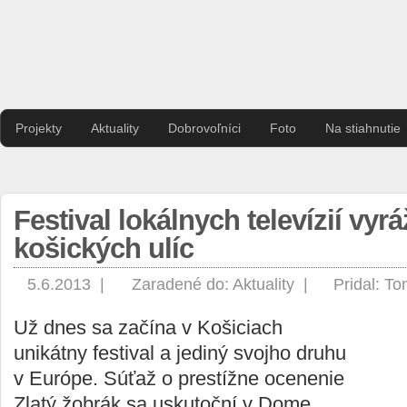
Projekty
Aktuality
Dobrovoľníci
Foto
Na stiahnutie
Festival lokálnych televízií vyrá
košických ulíc
5.6.2013 |
Zaradené do:
Aktuality
|
Pridal:
To
Už dnes sa začína v Košiciach
unikátny festival a jediný svojho druhu
v Európe. Súťaž o prestížne ocenenie
Zlatý žobrák sa uskutoční v Dome