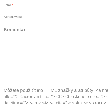
Email
*
Adresa webu
Komentár
Môžete použiť tieto
HTML
značky a atribúty:
<a hre
title=""> <acronym title=""> <b> <blockquote cite="">
datetime=""> <em> <i> <q cite=""> <strike> <strong>