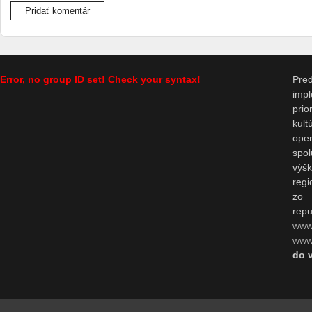
Error, no group ID set! Check your syntax!
Pr
impl
prio
kul
op
spo
výš
regi
zo 
repu
www
www.
do 