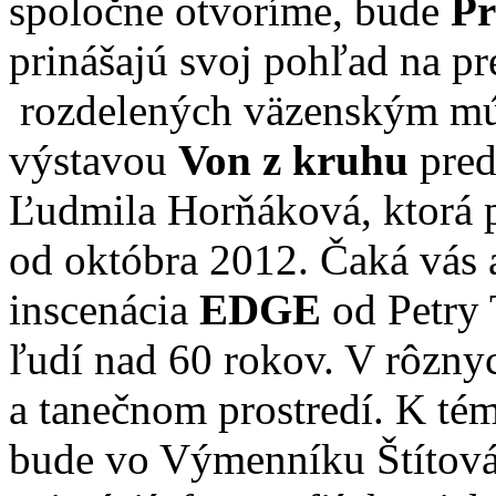
spoločne otvoríme, bude
Pr
prinášajú svoj pohľad na pr
rozdelených väzenským mú
výstavou
Von z kruhu
pred
Ľudmila Horňáková, ktorá p
od októbra 2012. Čaká vás 
inscenácia
EDGE
od Petry 
ľudí nad 60 rokov. V rôzny
a tanečnom prostredí. K té
bude vo Výmenníku Štítová