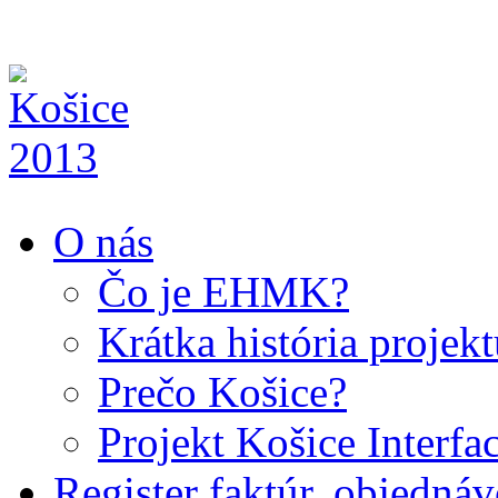
O nás
Čo je EHMK?
Krátka história projek
Prečo Košice?
Projekt Košice Interfa
Register faktúr, objedná