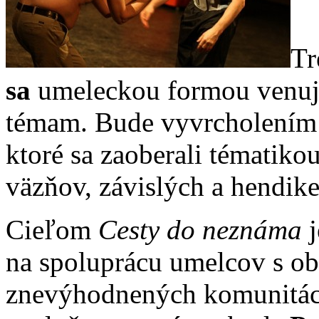
Tr
sa
umeleckou formou venuj
témam. Bude vyvrcholením p
ktoré sa zaoberali tématiko
väzňov, závislých a hendik
Cieľom
Cesty do neznáma
j
na spoluprácu umelcov s ob
znevýhodnených komunitách