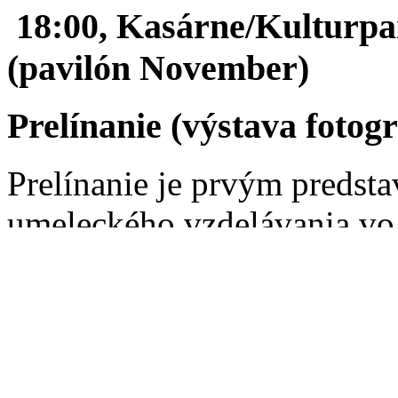
18:00,
Kasárne/Kulturpa
(pavilón November)
Prelínanie
(výstava fotogr
Prelínanie je prvým predst
umeleckého vzdelávania vo
združenia
PhotoART Cent
výkon trestu odňatia slobod
dvanástich prihlásených od
združenia – Lena Jakubčák