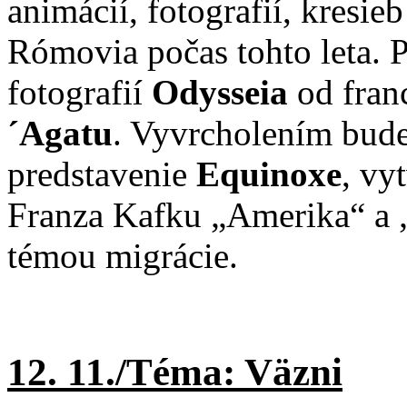
animácií, fotografií, kresieb
Rómovia počas tohto leta. 
fotografií
Odysseia
od fran
´Agatu
. Vyvrcholením bud
predstavenie
Equinoxe
, vy
Franza Kafku „Amerika“ a „
témou migrácie.
12. 11./Téma: Väzni