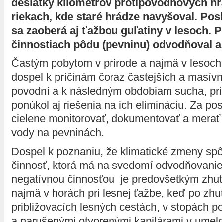
desiatky kilometrov protipovodňových hr
riekach, kde staré hrádze navyšoval. Po
sa zaoberá aj ťažbou guľatiny v lesoch. P
činnostiach pôdu (pevninu) odvodňoval a
Častým pobytom v prírode a najmä v lesoch,
dospel k príčinám čoraz častejších a masívn
povodní a k následným obdobiam sucha, pr
ponúkol aj riešenia na ich elimináciu. Za po
cielene monitorovať, dokumentovať a merať 
vody na pevninách.
Dospel k poznaniu, že klimatické zmeny sp
činnosť, ktorá má na svedomí odvodňovanie 
negatívnou činnosťou je predovšetkým zhu
najmä v horách pri lesnej ťažbe, keď po zh
približovacích lesných cestách, v stopách
a narušenými otvorenými kapilárami v umel