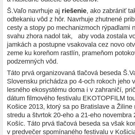
Š.Vaľo navrhuje aj
riešenie
, ako zabrániť t
odtekaniu vôd z hôr. Navrhuje zhutnené prib
cesty a stopy po mechanizmoch rýpadlami na
svahu zhora nadol tak, aby voda zostala v
jamkách a postupne vsakovala cez novo otv
zeme ku koreňom rastlín, prameňom potoko
podzemných vôd.
Táto prvá organizovaná tlačová beseda Š.Va
Slovensku prichádza po 4-och rokoch jeho
lesného ekosystému doma i v zahraničí, pričo
dátum filmového festivalu EKOTOPFILM tour 
Košice 2013, ktorý sa po Bratislave a Žiline
stredu a štvrtok 20-eho a 21-eho novembra
Košíc. Táto prvá tlačová beseda sa však ko
v predvečer spomínaného festivalu v Košicia