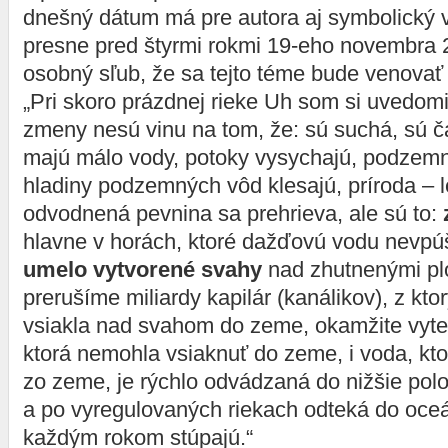
dnešný dátum má pre autora aj symbolický 
presne pred štyrmi rokmi 19-eho novembra 2
osobný sľub, že sa tejto téme bude venovať 
„Pri skoro prázdnej rieke Uh som si uvedomil
zmeny nesú vinu na tom, že: sú suchá, sú č
majú málo vody, potoky vysychajú, podzemn
hladiny podzemných vôd klesajú, príroda – 
odvodnená pevnina sa prehrieva, ale sú to:
hlavne v horách, ktoré dažďovú vodu nevpú
umelo vytvorené svahy
nad zhutnenými pl
prerušíme miliardy kapilár (kanálikov), z kto
vsiakla nad svahom do zeme, okamžite vyte
ktorá nemohla vsiaknuť do zeme, i voda, ktor
zo zeme, je rýchlo odvádzaná do nižšie pol
a po vyregulovaných riekach odteká do oceá
každým rokom stúpajú.“