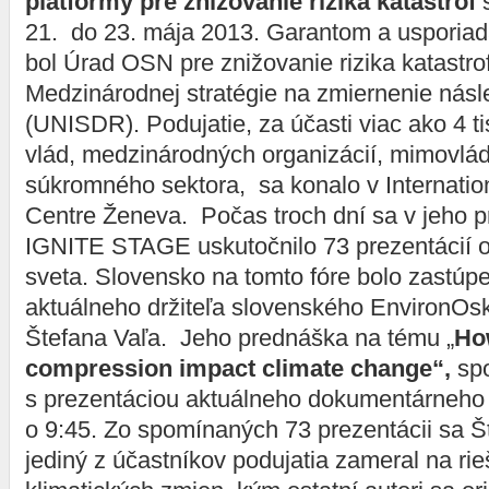
platformy pre znižovanie rizika katastrof
21. do 23. mája 2013. Garantom a usporiad
bol Úrad OSN pre znižovanie rizika katastrof
Medzinárodnej stratégie na zmiernenie násl
(UNISDR). Podujatie, za účasti viac ako 4 ti
vlád, medzinárodných organizácií, mimovlád
súkromného sektora, sa konalo v Internati
Centre Ženeva. Počas troch dní sa v jeho p
IGNITE STAGE uskutočnilo 73 prezentácií o
sveta. Slovensko na tomto fóre bolo zastúp
aktuálneho držiteľa slovenského EnvironOs
Štefana Vaľa. Jeho prednáška na tému „
How
compression impact climate change“,
sp
s prezentáciou aktuálneho dokumentárneho f
o 9:45. Zo spomínaných 73 prezentácii sa Š
jediný z účastníkov podujatia zameral na ri