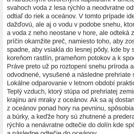
svahoch voda z lesa rýchlo a neodvratne odt
odtiaľ do riek a oceánov. V tomto prípade id
dažďovú, ale aj o vodu v podobe snehu, ktorý
a voda z neho neostane v hore, ale odteká
príčin okamžite preč, namiesto toho, aby zo
spadne, aby vsiakla do lesnej pôdy, kde by 
koreňom rastlín, prameňom potokov a k sp
Práve preto už po roztopení snehu príroda a
odvodnené, vysušené a následne prehriate 
Lokálne odparovanie v letnom období praktic
Teplý vzduch, ktorý stúpa od prehriatej zemi
krajinu ani mraky z oceánov. Ak sa aj dost
z oceánov ponad hory na pevninu, spôsobia
a búrky, a keďže hory sú zhutnené a preder
rýchlo a nenávratne odtečie do dolín kde s
a následne odtečie do oceánov.