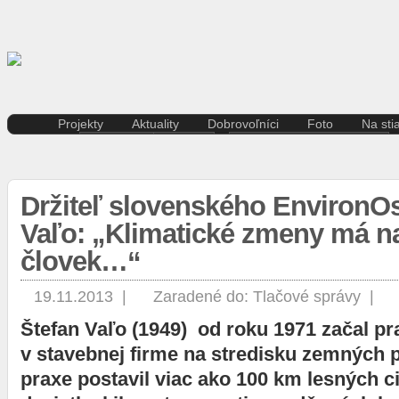
Projekty
Aktuality
Dobrovoľníci
Foto
Na sti
Kreatívna ekonomika
Košice
Aktuality pre dobrovoľníkov
Divad
Rezidenčné pobyty K.A.I.R.
Kultúra
Kódex dobrovoľníka
Film 
Kasárne/Kulturpark
Regióny
Hudb
Držiteľ slovenského EnvironOs
Projekt SPOTs
Slovensko
Iné
Pentapolitana
Šport
Vaľo: „Klimatické zmeny má n
Liter
Destinácia Košice
Tlačové správy
Multi
človek…“
Kunsthalle/Hala umenia
Víkend
Súča
Terra Incognita
Zahraničie
Tane
Putujúce mesto
19.11.2013 |
Zaradené do:
Tlačové správy
|
Výst
Rozvoj ľudských zdrojov
Štefan Vaľo (1949) od roku 1971 začal p
prostredníctvom investícií do
vzdelávania
v stavebnej firme na stredisku zemných p
Sándor Márai
praxe postavil viac ako 100 km lesných ci