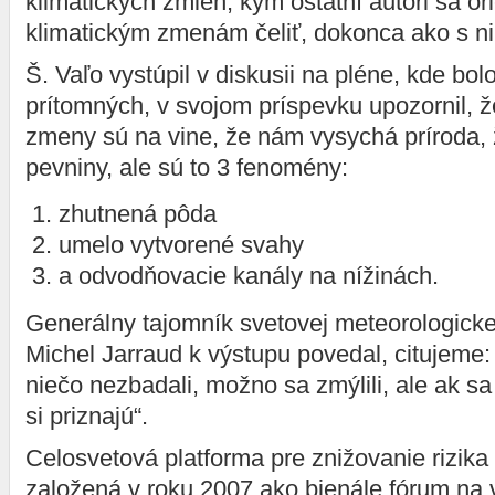
klimatických zmien, kým ostatní autori sa ori
klimatickým zmenám čeliť, dokonca ako s n
Š. Vaľo vystúpil v diskusii na pléne, kde bol
prítomných, v svojom príspevku upozornil, ž
zmeny sú na vine, že nám vysychá príroda, 
pevniny, ale sú to 3 fenomény:
zhutnená pôda
umelo vytvorené svahy
a odvodňovacie kanály na nížinách.
Generálny tajomník svetovej meteorologicke
Michel Jarraud k výstupu povedal, citujeme
niečo nezbadali, možno sa zmýlili, ale ak sa
si priznajú“.
Celosvetová platforma pre znižovanie rizika 
založená v roku 2007 ako bienále fórum na 