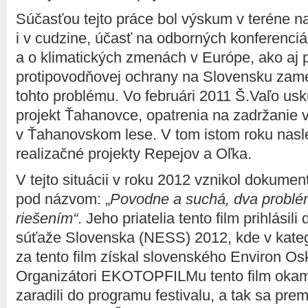
Súčasťou tejto práce bol výskum v teréne n
i v cudzine, účasť na odborných konferenci
a o klimatických zmenách v Európe, ako aj p
protipovodňovej ochrany na Slovensku zame
tohto problému. Vo februári 2011 Š.Vaľo usku
projekt Ťahanovce, opatrenia na zadržanie 
v Ťahanovskom lese. V tom istom roku nasle
realizačné projekty Repejov a Oľka.
V tejto situácii v roku 2012 vznikol dokumen
pod názvom: „
Povodne a suchá, dva problé
riešením“
. Jeho priatelia tento film prihlásil
súťaže Slovenska (NESS) 2012, kde v kateg
za tento film získal slovenského Environ Os
Organizátori EKOTOPFILMu tento film okam
zaradili do programu festivalu, a tak sa pre