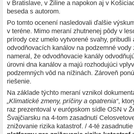
v Bratislave, v Žiline a napokon aj v Košicia
beseda s autorom.
Po tomto ocenení nasledovali ďalšie výsku
v teréne. Mimo meraní zhutnenej pôdy v le
prírody cez umelo vytvorené svahy, pribudli
odvodňovacích kanálov na podzemné vody z 
nameral, že odvodňovacie kanály odvodňujú 
úrovni dna kanálov a majú rozhodujúci vply
podzemných vôd na nížinách. Zároveň ponú
riešenie.
Na základe týchto meraní vznikol dokumentá
„Klimatické zmeny, príčiny a opatrenia“
, kto
raz prezentoval v európskom sídle OSN v 
Švajčiarsku na 4-tom zasadnutí Celosvetove
znižovanie rizika katastrof. / 4-té zasadnuti