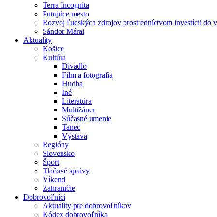
Terra Incognita
Putujúce mesto
Rozvoj ľudských zdrojov prostredníctvom investícií do 
Sándor Márai
Aktuality
Košice
Kultúra
Divadlo
Film a fotografia
Hudba
Iné
Literatúra
Multižáner
Súčasné umenie
Tanec
Výstava
Regióny
Slovensko
Šport
Tlačové správy
Víkend
Zahraničie
Dobrovoľníci
Aktuality pre dobrovoľníkov
Kódex dobrovoľníka