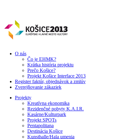
O nás
Čo je EHMK?
Krátka história projektu
Prečo Košice?
Projekt Košice Interface 2013
Register faktúr, objednávok a zmlúv
Zverejňovanie zákaziek
Projekty
Kreatívna ekonomika
Rezidenčné pobyty K.A.I.R.
Kasárne/Kulturpark
Projekt SPOTs
Pentapolitana
Destinácia Košice
Kunsthalle/Hala umenia