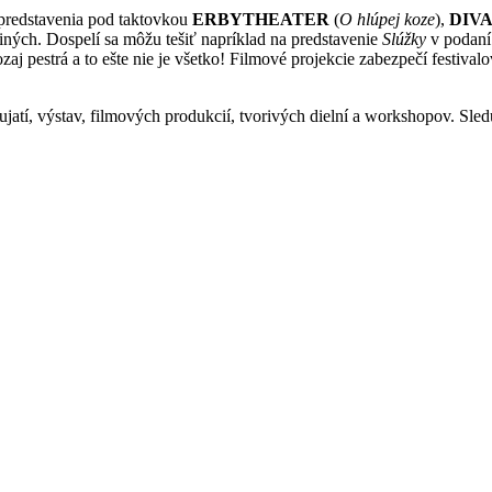
 predstavenia pod taktovkou
ERBYTHEATER
(
O hlúpej koze
),
DIV
iných. Dospelí sa môžu tešiť napríklad na predstavenie
Slúžky
v podan
zaj pestrá a to ešte nie je všetko! Filmové projekcie zabezpečí festiva
jatí, výstav, filmových produkcií, tvorivých dielní a workshopov. Sled
asární/Kulturparku
2013 a zistil som, ze je skoro identicka ako to bolo minule roky. Kde 
i sa vyriesi aj problem z minulych rokov, kedy sa absolutne nebral o
vajucich ludi hlasnou reprodukciou. Po minule roky to bolo o aroganc
manie, tak ako bola cela rekonstrukcia arealu v style predrazenych st
vanych z EU a na mieru usiteho vopred uspesneho stavebneho projektu o