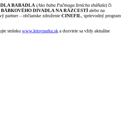
ADLA BABADLA
(
Ako baba Pačmaga ženícha zháňala
) či
í
BÁBKOVÉHO DIVADLA NA RÁZCESTÍ
alebo na
lový partner – občianske združenie
CINEFIL
, sprievodný program
ujte stránku
www.letovparku.sk
a dozviete sa vždy aktuálne
sa podela kreativita? Ved je to lacne kopirovanie prvotneho
hlad na skutocnost, ze Kulturpark sa nachadza v obytnej zone a
ii a neprofesionalite. Uvidime ako to zvadne nove vedenie EHMK a
avieb, materialov, topenia penazi po taktovkou generalneho
d presovskych architektov, ktory sa aj tak nedodrzal a upravil v