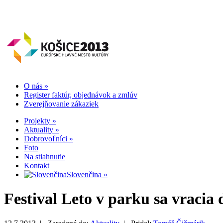
O nás
»
Register faktúr, objednávok a zmlúv
Zverejňovanie zákaziek
Projekty
»
Aktuality
»
Dobrovoľníci
»
Foto
Na stiahnutie
Kontakt
Slovenčina
»
Festival Leto v parku sa vraci