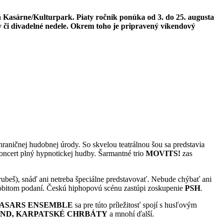
ra Kasárne/Kulturpark. Piaty ročník ponúka od 3. do 25. augusta
ov či divadelné nedele. Okrem toho je pripravený víkendový
raničnej hudobnej úrody. So skvelou teatrálnou šou sa predstavia
oncert plný hypnotickej hudby. Šarmantné trio
MOVITS!
zas
ubeš), snáď ani netreba špeciálne predstavovať. Nebude chýbať ani
sobitom podaní. Českú hiphopovú scénu zastúpi zoskupenie
PSH
.
ASARS ENSEMBLE
sa pre túto príležitosť spojí s husľovým
AND, KARPATSKÉ CHRBÁTY
a mnohí ďalší.