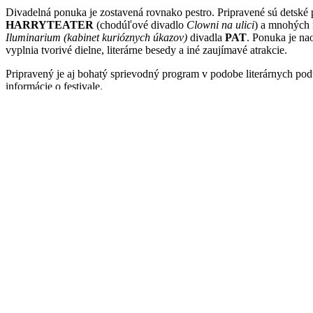
Divadelná ponuka je zostavená rovnako pestro. Pripravené sú detské
HARRYTEATER
(chodúľové divadlo
Clowni na ulici
) a mnohých 
Iluminarium
(kabinet kurióznych úkazov)
divadla
PAT
. Ponuka je nao
vyplnia tvorivé dielne, literárne besedy a iné zaujímavé atrakcie.
Pripravený je aj bohatý sprievodný program v podobe literárnych podu
informácie o festivale.
Jedna reakcia na
Festival Leto v parku sa vracia do K
Horvath Jan
14.7.2013 - 9:13
Prezrel som si pripravovanu programovu skladbu na August Leto 
programoveho modelu, bez niecoho noveho. Som velmi zvedavy c
hudobne vecerne piatky a soboty sposobovali rusenie okolo by
managment Kulturparku.Pevne verim ze to nebude v style megalo
dodavatela, tak vecne uspesneho pri velkych zakazkach financo
prospech uspor investora.