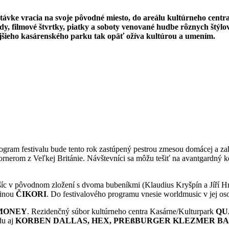
stávke vracia na svoje pôvodné miesto, do areálu kultúrneho cent
edy, filmové štvrtky, piatky a soboty venované hudbe rôznych štýl
jšieho kasárenského parku tak opäť ožíva kultúrou a umením.
ogram festivalu bude tento rok zastúpený pestrou zmesou domácej a zah
nerom z Veľkej Británie. Návštevníci sa môžu tešiť na avantgardný k
ošíc v pôvodnom zložení s dvoma bubeníkmi (Klaudius Kryšpín a Jíří Hr
pinou
ČIKORI
. Do festivalového programu vnesie worldmusic v jej o
 MONEY
. Rezidenčný súbor kultúrneho centra Kasárne/Kulturpark
QU
du aj
KORBEN DALLAS, HEX, PREßBURGER KLEZMER B