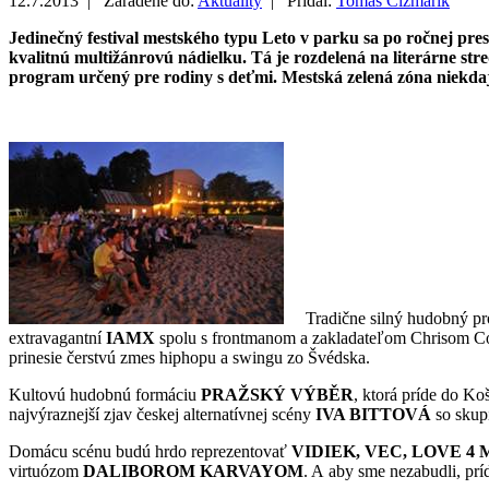
12.7.2013 |
Zaradené do:
Aktuality
|
Pridal:
Tomáš Čižmárik
Jedinečný festival mestského typu Leto v parku sa po ročnej pre
kvalitnú multižánrovú nádielku. Tá je rozdelená na literárne str
program určený pre rodiny s deťmi. Mestská zelená zóna niekda
Tradične silný hudobný pr
extravagantní
IAMX
spolu s frontmanom a zakladateľom Chrisom Cor
prinesie čerstvú zmes hiphopu a swingu zo Švédska.
Kultovú hudobnú formáciu
PRAŽSKÝ VÝBĚR
, ktorá príde do K
najvýraznejší zjav českej alternatívnej scény
IVA BITTOVÁ
so sku
Domácu scénu budú hrdo reprezentovať
VIDIEK, VEC, LOVE 4
virtuózom
DALIBOROM KARVAYOM
. A aby sme nezabudli, prí