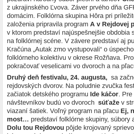
z ukrajinského Ľvova. Záver prvého dňa GFF
domácim. Folklórna skupina Hôra pri príležit
založenia pripravila program
A v Rejdovej p
v ktorom predstaví najúspešnejšie obdobia 
na folklórnej scéne. V závere predstaví aj p
Kračúna „Autak zmo vystupovali“ o úspecho
folklórneho kolektívu v okrese Rožňava. P
pokračovať veselicami vo dvoroch a na pľac
Druhý deň festivalu, 24. augusta,
sa začn
rejdovských dvorov. Na poludnie zvučka fes
začiatok detského programu
Ide káčor
. Pre
návštevníkov budú vo dvoroch
súťaže
v st
viazaní šatiek. Voľný program na pľacu
Ej, 
most…
predstaví folklórne skupiny, súbory 
Dolu tou Rejdovou
pôjde krojovaný sprievo