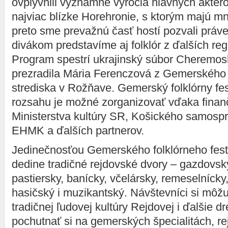
ovplyvnili významné výročia hlavných aktér
najviac blízke Horehronie, s ktorým majú m
preto sme prevažnú časť hostí pozvali práve z
divákom predstavíme aj folklór z ďalších re
Program spestrí ukrajinský súbor Cheremos
prezradila Mária Ferenczová z Gemerského
strediska v Rožňave. Gemerský folklórny fes
rozsahu je možné zorganizovať vďaka finan
Ministerstva kultúry SR, Košického samospr
EHMK a ďalších partnerov.
Jedinečnosťou Gemerského folklórneho fest
dedine tradičné rejdovské dvory – gazdovsk
pastiersky, banícky, včelársky, remeselnícky
hasičský i muzikantský. Návštevníci si mô
tradičnej ľudovej kultúry Rejdovej i ďalšie d
pochutnať si na gemerských špecialitách, r