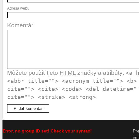
Adresa webu
Komentár
Môžete použiť tieto
HTML
značky a atribúty:
<a 
<abbr title=""> <acronym title=""> <b>
cite=""> <cite> <code> <del datetime="
cite=""> <strike> <strong>
Error, no group ID set! Check your syntax!
P
im