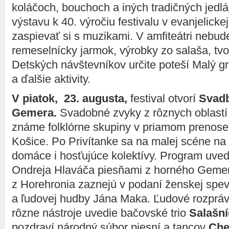
koláčoch, bouchoch a iných tradičných jedlác
výstavu k 40. výročiu festivalu v evanjelickej 
zaspievať si s muzikami. V amfiteátri nebud
remeselnícky jarmok, výrobky zo salaša, tvor
Detských návštevníkov určite poteší Malý gr
a ďalšie aktivity.
V piatok, 23. augusta,
festival otvorí
Svadb
Gemera.
Svadobné zvyky z rôznych oblastí 
známe folklórne skupiny v priamom prenos
Košice. Po Privítanke sa na malej scéne na 
domáce i hosťujúce kolektívy. Program uve
Ondreja Hlaváča piesňami z horného Gemer
z Horehronia zaznejú v podaní ženskej spev
a ľudovej hudby Jána Maka. Ľudové rozpráv
rôzne nástroje uvedie bačovské trio
Salašní
pozdraví národný súbor piesní a tancov
Che