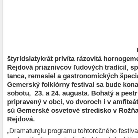
štyridsiatykrát privíta rázovitá hornoge
Rejdová priaznivcov ľudových tradícií, s
tanca, remesiel a gastronomických špecial
Gemerský folklórny festival sa bude kona
sobotu, 23. a 24. augusta. Bohatý a pest
pripravený v obci, vo dvoroch i v amfiteá
sú Gemerské osvetové stredisko v Rožňa
Rejdová.
„Dramaturgiu programu tohtoročného festiva