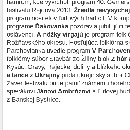
hámrom, kde vyvrcholí program 40. Gemers
festivalu Rejdová 2013.
Žriedla nevysycha
program nositeľov ľudových tradícií. V ko
programe
Ďakovanka
pozdravia jubilujúci fe
oslávenci,
A nôžky virgajú
je program folk
Rožňavského okresu. Hosťujúca folklórna s
Parchovianka uvedie program
V Parchoven
folklórny súbor Stavbár zo Žiliny blok
Z hôr 
Kysúc, Oravy, Rajeckej doliny a blí­zkeho oko
a tance z Ukrajiny
pridá ukrajinský súbor 
Záver festivalu bude patriť známemu hore
spevákovi
Jánovi Ambrózovi
a ľudovej hu
z Banskej Bystrice.