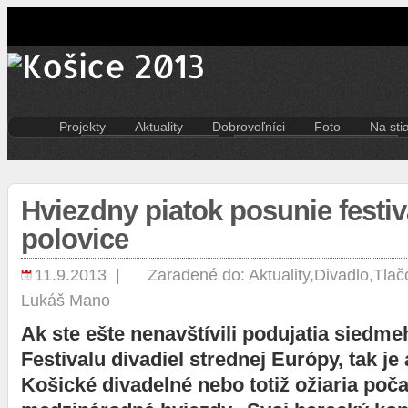
Projekty
Aktuality
Dobrovoľníci
Foto
Na sti
Kreatívna ekonomika
Košice
Aktuality pre dobrovoľníkov
Divad
Rezidenčné pobyty K.A.I.R.
Kultúra
Kódex dobrovoľníka
Film 
Kasárne/Kulturpark
Regióny
Hudb
Hviezdny piatok posunie festiv
Projekt SPOTs
Slovensko
Iné
Pentapolitana
Šport
polovice
Liter
Destinácia Košice
Tlačové správy
Multi
Kunsthalle/Hala umenia
Víkend
11.9.2013 |
Zaradené do:
Aktuality
,
Divadlo
,
Tlač
Súča
Terra Incognita
Zahraničie
Tane
Lukáš Mano
Putujúce mesto
Výst
Rozvoj ľudských zdrojov
Ak ste ešte nenavštívili podujatia siedme
prostredníctvom investícií do
Festivalu divadiel strednej Európy, tak je 
vzdelávania
Sándor Márai
Košické divadelné nebo totiž ožiaria poča