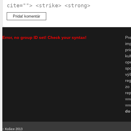
cite=""> <strike> <strong>
Error, no group ID set! Check your syntax!
P
im
pr
ku
o
sp
vý
re
zo
re
ww
www
do
↑
Košice 2013