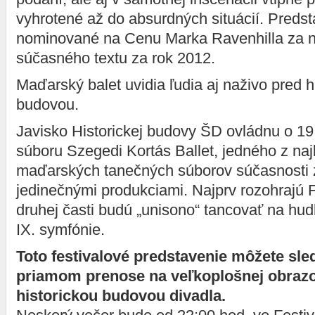
vyhrotené až do absurdných situácií. Predst
nominované na Cenu Marka Ravenhilla za na
súčasného textu za rok 2012.
Maďarský balet uvidia ľudia aj naživo pred h
budovou.
Javisko Historickej budovy ŠD ovládnu o 19
súboru Szegedi Kortás Ballet, jedného z naj
maďarských tanečných súborov súčasnosti
jedinečnými produkciami. Najprv rozohrajú Fil
druhej časti budú „unisono“ tancovať na hu
IX. symfónie.
Toto festivalové predstavenie môžete sle
priamom prenose na veľkoplošnej obraz
historickou budovou divadla.