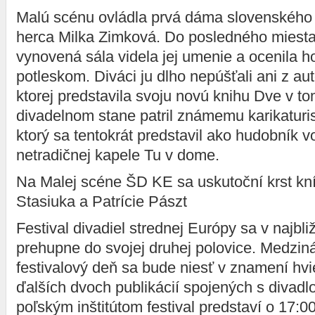
Malú scénu ovládla prvá dáma slovenského 
herca Milka Zimková. Do posledného miest
vynovená sála videla jej umenie a ocenila h
potleskom. Diváci ju dlho nepúšťali ani z au
ktorej predstavila svoju novú knihu Dve v to
divadelnom stane patril známemu karikaturi
ktorý sa tentokrát predstavil ako hudobník v
netradičnej kapele Tu v dome.
Na Malej scéne ŠD KE sa uskutoční krst kn
Stasiuka a Patrície Pászt
Festival divadiel strednej Európy sa v najbl
prehupne do svojej druhej polovice. Medziná
festivalový deň sa bude niesť v znamení hvie
ďalších dvoch publikácií spojených s divadl
poľským inštitútom festival predstaví o 17:0