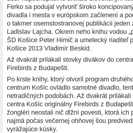
Ferko sa podujal vytvoriť široko koncipovan
divadla i mesta v európskom začlenení a po
o takmer osemstostranovej publikácii jeden z
Ladislav Lajcha. Okrem neho knihu vodou „pokr
ŠD Košice Peter Himič a umelecký riaditeľ
Košice 2013 Vladimír Beskid.
Až dvakrát prilákali stovky divákov do centr
Firebirds z Budapešti.
Po krste knihy, ktorý otvoril program druhéh
centrum Košíc ovládlo samotné divadlo, tent
netradičných podobách. Až dvakrát prilákali
centra Košíc originálny Firebirds z Budapešt
žongléri neostali nič dlžní povesti, ktorá ic
najmä počas večernej ohňovej šou predviedl
vyrážajúce kúsky.