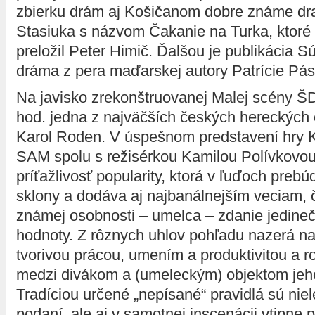
zbierku drám aj Košičanom dobre známe dr
Stasiuka s názvom Čakanie na Turka, ktoré
preložil Peter Himič. Ďalšou je publikácia 
dráma z pera maďarskej autory Patrície Pás
Na javisko zrekonštruovanej Malej scény ŠD
hod. jedna z najväčších českých hereckých
Karol Roden. V úspešnom predstavení hry K
SAM spolu s režisérkou Kamilou Polívkovo
príťažlivosť popularity, ktorá v ľuďoch prebú
sklony a dodáva aj najbanálnejším veciam,
známej osobnosti – umelca – zdanie jedineč
hodnoty. Z rôznych uhlov pohľadu nazerá na
tvorivou prácou, umením a produktivitou a 
medzi divákom a (umeleckým) objektom jeh
Tradíciou určené „nepísané“ pravidlá sú ni
podaní, ale aj v samotnej inscenácii vtipne