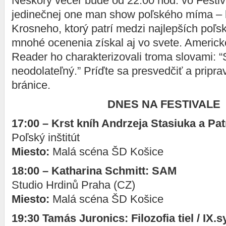
Neskorý večer bude od 22:00 hod. vo Festiv
jedinečnej one man show poľského míma – 
Krosneho, ktorý patrí medzi najlepších poľ
mnohé ocenenia získal aj vo svete. Americ
Reader ho charakterizovali troma slovami: “
neodolateľný.” Príďte sa presvedčiť a pripra
bránice.
DNES NA FESTIVALE
17:00 –
Krst kníh Andrzeja Stasiuka a Pat
Poľský inštitút
Miesto:
Malá scéna ŠD Košice
18:00 –
Katharina Schmitt: SAM
Studio Hrdinů Praha (CZ)
Miesto:
Malá scéna ŠD Košice
19:30
Tamás Juronics: Filozofia tiel /
IX.s