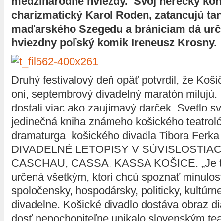
medzinárodné hviezdy. Svoj herecký kon
charizmatický Karol Roden, zatancujú tan
maďarského Szegedu a brániciam dá urči
hviezdny poľský komik Ireneusz Krosny.
Druhý festivalový deň opäť potvrdil, že Košič
oni, septembrový divadelný maratón milujú.
dostali viac ako zaujímavý darček. Svetlo sv
jedinečná kniha známeho košického teatrol
dramaturga košického divadla Tibora Ferk
DIVADELNÉ LETOPISY V SÚVISLOSTIAC
CASCHAU, CASSA, KASSA KOŠICE. „Je to k
určená všetkým, ktorí chcú spoznať minulos
spoločensky, hospodársky, politicky, kultúrn
divadelne. Košické divadlo dostáva obraz di
dosť nepochopiteľne unikalo slovenským tea