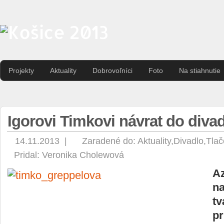
Projekty
Aktuality
Dobrovoľníci
Foto
Na stiahnutie
Igorovi Timkovi návrat do divad
14.11.2013 |
Zaradené do:
Aktuality
,
Divadlo
,
Tlač
Pridal:
Veronika Cholewová
A
n
tv
p