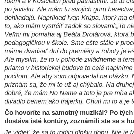
rokmi a v Košiciach pred pätnástimi. Je to cít
po javisku. Ale mám tu svojich guru herectva
dohliadajú. Napríklad Ivan Krúpa, ktorý ma o
to, ako mám vystrčiť zadok so slovami:„To n
Veľmi mi pomáha aj Beáta Drotárová, ktorá 
pedagogičkou v škole. Sme ešte stále v proc
máme dvadsať dní do premiéry a roboty je eš
Ale myslím, že to v pohode zvládneme a tera
priamo v historickej budove to celé naplníme
pocitom. Ale aby som odpovedal na otázku. N
priznám sa, že mi to už aj chýbalo. Na druhe
dobré, že mám No Name a toto je pre mňa a
divadlo beriem ako frajerku. Chutí mi to a je 
Čo hovoríte na samotný muzikál?
Po tých
dostáva isté kontúry, zoznámili ste sa s 
Je vidieť, že sa to rodilo dlhšiu dobu. Nie je 