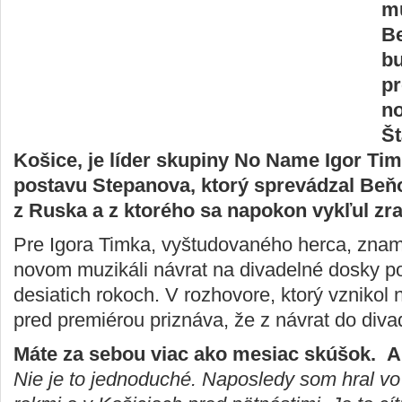
mu
Be
b
pr
n
Št
Košice, je líder skupiny No Name Igor Tim
postavu Stepanova, ktorý sprevádzal Beň
z Ruska a z ktorého sa napokon vykľul zr
Pre Igora Timka, vyštudovaného herca, zna
novom muzikáli návrat na divadelné dosky p
desiatich rokoch. V rozhovore, ktorý vznikol n
pred premiérou priznáva, že z návrat do diva
Máte za sebou viac ako mesiac skúšok. A
Nie je to jednoduché. Naposledy som hral vo