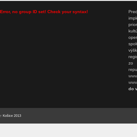
Error, no group ID set! Check your syntax!
Pr
impl
prio
kul
op
spo
výš
regi
zo 
repu
www
www.
do 
↑
Košice 2013