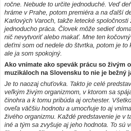
ročne. Nebude to určite jednoduché. Veď de
hráme v Prahe, potom premiéra a na ďalší 
Karlových Varoch, takže letecké spoločnosti z
jednoducho práca. Človek môže sedieť doma 
nič nevytvoriť alebo makať. Mne ten kočovný ž
deťmi som od nedele do štvrtka, potom je to 
ale ja som spokojný.
Ako vnímate ako spevák prácu so živým 
muzikáloch na Slovensku to nie je bežný 
Je to naozaj chuťovka. Takto je celé predsta
veľkým živým organizmom, v ktorom sa spájaj
činohra a k tomu pribúda aj orchester. Všetko
oveľa väčšiu hodnotu a umocňuje to aj vníma
živého organizmu. Každé predstavenie je v 
iné a tým sa zvyšuje aj jeho hodnota. To sú v