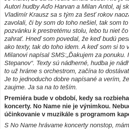
Autori hudby Aďo Harvan a Milan Antol, aj sk
Vladimír Krausz sa s tým za šesť rokov naoza
zavolali, či by som do toho nešiel, tak som t
pozvánku k prestretému stolu, lebo tu niet čo 
zahrať. Hneď som povedal, že keď budú pes
ako texty, tak do toho idem. A keď som si to 
Milanovi napísal SMS:„Ďakujem za ponuku. 
Stepanov“. Texty sú nádherné, hudba je nádh
to už hráme s orchestrom, začína to dostávať
Je to jednoducho dobre napísané a verím, že
zaujme. Ja sa na to teším.
Premiéra bude v období, kedy sa rozbieha
koncerty. No Name nie je výnimkou. Nebu
účinkovanie v muzikále s programom kap
S No Name hrávame koncerty nonstop, máme 