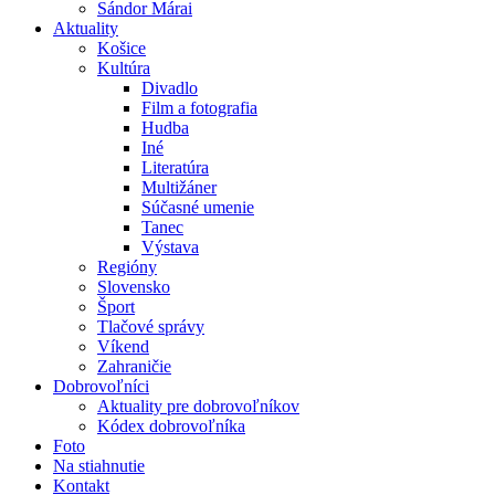
Sándor Márai
Aktuality
Košice
Kultúra
Divadlo
Film a fotografia
Hudba
Iné
Literatúra
Multižáner
Súčasné umenie
Tanec
Výstava
Regióny
Slovensko
Šport
Tlačové správy
Víkend
Zahraničie
Dobrovoľníci
Aktuality pre dobrovoľníkov
Kódex dobrovoľníka
Foto
Na stiahnutie
Kontakt