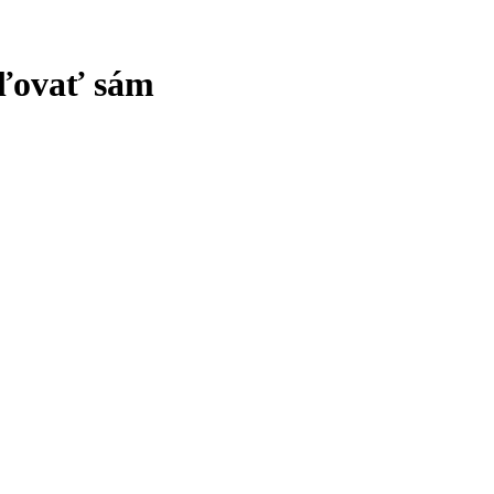
aľovať sám
Otvoril ho historický veľkofilm Bathory. Režisér Juraj Jakubisko 
nsko zatiaľ nepodporilo jeho najdrahší film – Slovanskú epopej. P