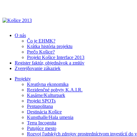
O nás
Čo je EHMK?
Krátka história projektu
Prečo Košice?
Projekt Košice Interface 2013
Register faktúr, objednávok a zmlúv
Zverejňovanie zákaziek
Projekty
Kreatívna ekonomika
Rezidenčné pobyty K.A.I.R.
Kasárne/Kulturpark
Projekt SPOTs
Pentapolitana
Destinácia Košice
Kunsthalle/Hala umenia
Terra Incognita
Putujúce mesto
Rozvoj ľudských zdrojov prostredníctvom investícií do 