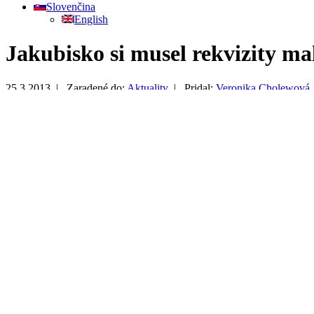
Slovenčina
English
Jakubisko si musel rekvizity m
25.3.2013 |
Zaradené do:
Aktuality
|
Pridal:
Veronika Cholewová
V nedeľu sa v Košiciach začal filmový festival Jakubiskove dni. 
namaľoval sám. Pre réžiu preplakal noci. Posťažoval sa, že Slove