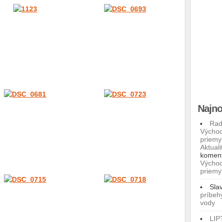
Najno
Rad
Východ
priemy
Aktuali
komen
Východ
priemy
Sla
príbeh
vody
LIP