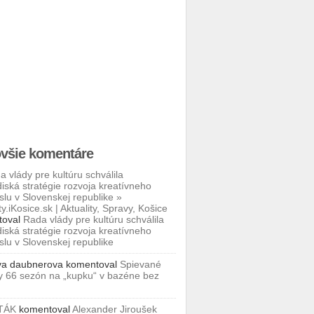
všie komentáre
a vlády pre kultúru schválila
iská stratégie rozvoja kreatívneho
slu v Slovenskej republike »
ty.iKosice.sk | Aktuality, Spravy, Košice
toval
Rada vlády pre kultúru schválila
iská stratégie rozvoja kreatívneho
slu v Slovenskej republike
va daubnerova
komentoval
Spievané
y 66 sezón na „kupku“ v bazéne bez
TÁK
komentoval
Alexander Jiroušek