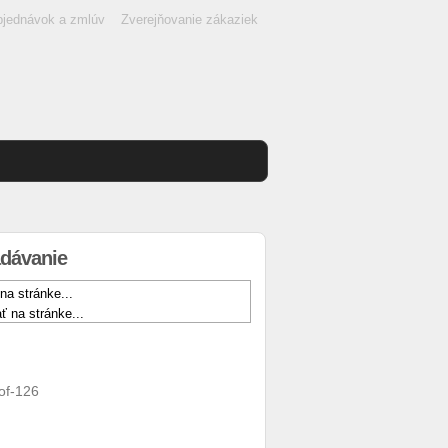
objednávok a zmlúv
Zverejňovanie zákaziek
dávanie