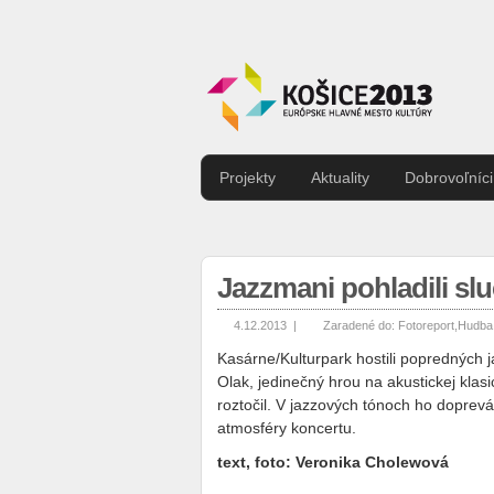
Projekty
Aktuality
Dobrovoľníci
Jazzmani pohladili s
4.12.2013 |
Zaradené do:
Fotoreport
,
Hudba
Kasárne/Kulturpark hostili popredných j
Olak, jedinečný hrou na akustickej klasi
roztočil. V jazzových tónoch ho doprevád
atmosféry koncertu.
text, foto: Veronika Cholewová