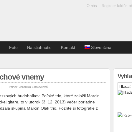
O nás
Register faktúr, 
Foto
Na stiahnutie
Kontakt
Slovenčina
luchové vnemy
Vyhľa
|
Pridal:
Veronika Cholewová
azzových hudobníkov. Poľské trio, ktoré založil Marcin
ckej gitare, to v utorok (3. 12. 2013) večer poriadne
zala skupina Marcin Olak trio. Pozrite si fotografie z