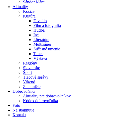
Sándor Márai
Aktuality
Košice
Kultúra
Divadlo
Film a fotografia
Hudba
Iné
Literatúra
Multižáner
Súčasné umenie
Tanec
Výstava
Regióny
Slovensko
Šport
Tlačové správy
Víkend
Zahraničie
Dobrovoľníci
Aktuality pre dobrovoľníkov
Kódex dobrovoľníka
Foto
Na stiahnutie
Kontakt