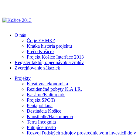
O nás
Čo je EHMK?
Krátka história projektu
Prečo Košice?
Projekt Košice Interface 2013
Register faktúr, objednávok a zmlúv
Zverejňovanie zákaziek
Projekty
Kreatívna ekonomika
Rezidenčné pobyty K.A.I.R.
Kasárne/Kulturpark
Projekt SPOTs
Pentapolitana
Destinácia Košice
Kunsthalle/Hala umenia
Terra Incognita
Putujúce mesto
Rozvoj ľudských zdrojov prostredníctvom investícií do 