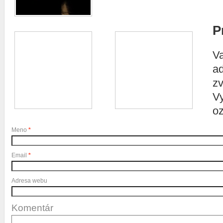
P
V
a
zv
V
o
Meno
*
Email
*
Adresa webu
Komentár