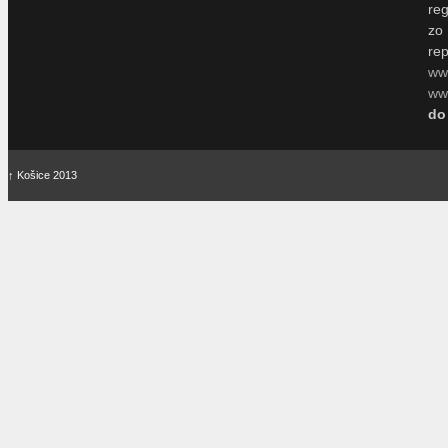
re
zo
re
ww
www
do
↑
Košice 2013