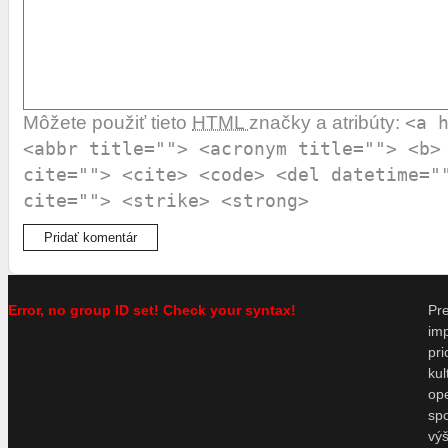
Môžete použiť tieto
HTML
značky a atribúty:
<a 
<abbr title=""> <acronym title=""> <b>
cite=""> <cite> <code> <del datetime="
cite=""> <strike> <strong>
Error, no group ID set! Check your syntax!
P
im
pr
ku
o
sp
vý