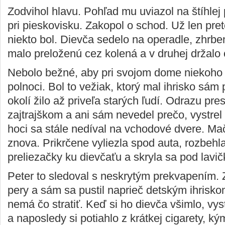
Zodvihol hlavu. Pohľad mu uviazol na štíhlej
pri pieskovisku. Zakopol o schod. Už len pre
niekto bol. Dievča sedelo na operadle, zhrbe
malo preloženú cez kolená a v druhej držalo 
Nebolo bežné, aby pri svojom dome niekoho 
polnoci. Bol to vežiak, ktorý mal ihrisko sám
okolí žilo až priveľa starých ľudí. Odrazu pre
zajtrajškom a ani sám nevedel prečo, vystrel 
hoci sa stále nedíval na vchodové dvere. Ma
znova. Prikrčene vyliezla spod auta, rozbeh
preliezačky ku dievčaťu a skryla sa pod lavič
Peter to sledoval s neskrytým prekvapením. 
pery a sám sa pustil naprieč detským ihrisko
nemá čo stratiť. Keď si ho dievča všimlo, vys
a naposledy si potiahlo z krátkej cigarety, ký