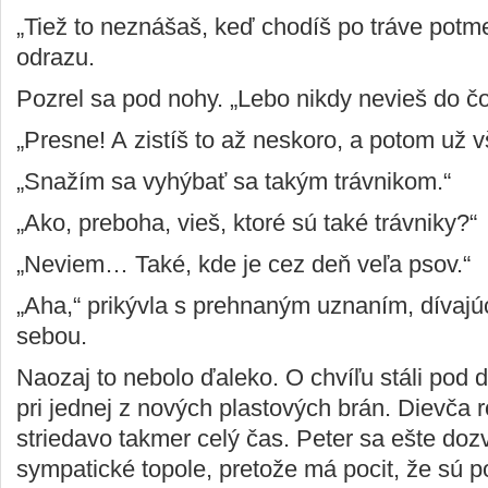
„Tiež to neznášaš, keď chodíš po tráve potm
odrazu.
Pozrel sa pod nohy. „Lebo nikdy nevieš do č
„Presne! A zistíš to až neskoro, a potom už v
„Snažím sa vyhýbať sa takým trávnikom.“
„Ako, preboha, vieš, ktoré sú také trávniky?“
„Neviem… Také, kde je cez deň veľa psov.“
„Aha,“ prikývla s prehnaným uznaním, dívaj
sebou.
Naozaj to nebolo ďaleko. O chvíľu stáli pod
pri jednej z nových plastových brán. Dievča 
striedavo takmer celý čas. Peter sa ešte dozv
sympatické topole, pretože má pocit, že sú 