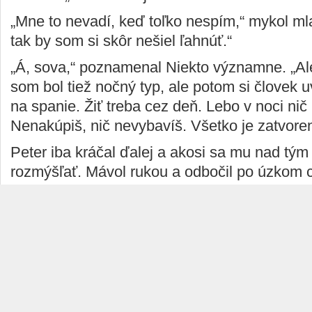
„Mne to nevadí, keď toľko nespím,“ mykol mla
tak by som si skôr nešiel ľahnúť.“
„Á, sova,“ poznamenal Niekto významne. „Ale
som bol tiež nočný typ, ale potom si človek 
na spanie. Žiť treba cez deň. Lebo v noci nič 
Nenakúpiš, nič nevybavíš. Všetko je zatvore
Peter iba kráčal ďalej a akosi sa mu nad tým
rozmýšľať. Mávol rukou a odbočil po úzkom 
parkovisku. „Dovi,“ pustil za seba. Niekto odz
a energicky pokračoval ďalej.
Druhý raz stretol dievča až v máji. Nezabudol
ňu myslel len občas, a tak sa jej podarilo ho
neho zakričala. Tmavým sídliskom sa rozľahlo
niekoľkokrát sa odrazilo od blokov a potom sa 