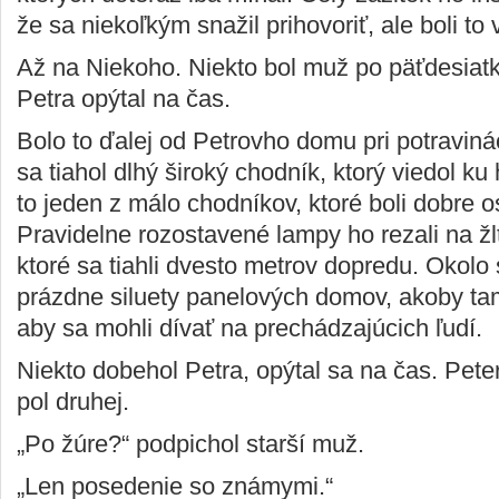
že sa niekoľkým snažil prihovoriť, ale boli to 
Až na Niekoho. Niekto bol muž po päťdesiatk
Petra opýtal na čas.
Bolo to ďalej od Petrovho domu pri potravin
sa tiahol dlhý široký chodník, ktorý viedol ku
to jeden z málo chodníkov, ktoré boli dobre o
Pravidelne rozostavené lampy ho rezali na žlt
ktoré sa tiahli dvesto metrov dopredu. Okolo 
prázdne siluety panelových domov, akoby tam 
aby sa mohli dívať na prechádzajúcich ľudí.
Niekto dobehol Petra, opýtal sa na čas. Peter
pol druhej.
„Po žúre?“ podpichol starší muž.
„Len posedenie so známymi.“