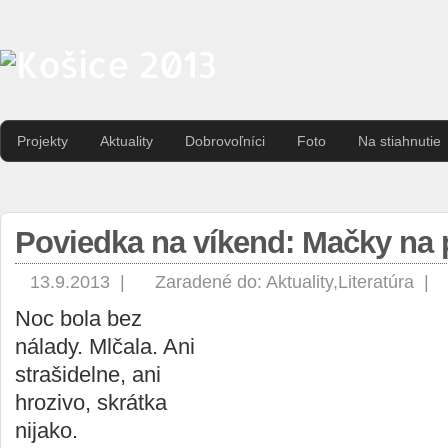
Projekty
Aktuality
Dobrovoľníci
Foto
Na stiahnutie
Poviedka na víkend: Mačky na 
13.9.2013 |
Zaradené do:
Aktuality
,
Literatúra
|
Noc bola bez
nálady. Mlčala. Ani
strašidelne, ani
hrozivo, skrátka
nijako.