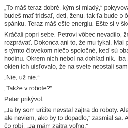
„To máš teraz dobré, kým si mladý,“ pokyvov
budeš mať tridsať, deti, ženu, tak ťa bude o 
spánku. Teraz máš ešte energiu. Ešte si v šk
Kráčali popri sebe. Petrovi vôbec nevadilo, 
rozprávať. Dokonca ani to, že mu tykal. Mal 
s týmto človekom niečo spoločné, keď sú oba
hodinu. Okrem nich nebol na dohľad nik. Iba
okien ich uisťovalo, že na svete neostali sami
„Nie, už nie.“
„Takže v robote?“
Peter prikývol.
„Ja by som určite nevstal zajtra do roboty. A
ale neviem, ako by to dopadlo,“ zasmial sa. 
čo robí. „Ja mám zajtra voľno.“