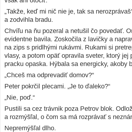
však ani otočiť.
„Takže, keď mi nič nie je, tak sa nerozpráva
a zodvihla bradu.
Chvíľu na ňu pozeral a netušil čo povedať. 
evidentne bavila. Zoskočila z lavičky a naprav
na zips s pridlhými rukávmi. Rukami si pretr
vlasy, a potom opäť opravila sveter, ktorý jej
pracku opaska. Hýbala sa energicky, akoby b
„Chceš ma odprevadiť domov?“
Peter pokrčil plecami. „Je to ďaleko?“
„Nie, poď.“
Pustili sa cez trávnik poza Petrov blok. Odlo
a rozmýšľal, o čom sa má rozprávať s nezn
Nepremýšľal dlho.