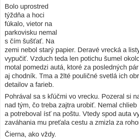
Bolo uprostred
týždňa a hoci
fúkalo, vietor na
parkovisku nemal
s čím šušťať. Na
zemi nebol starý papier. Deravé vrecká a listy 
vypučiť. Vzduch teda len potichu šumel okolo
motal pomedzi autá, ktoré za posledných pár 
aj chodník. Tma a žlté pouličné svetlá ich obr
detailov a farieb.
Pohrával sa s kľúčmi vo vrecku. Pozeral si n
nad tým, čo treba zajtra urobiť. Nemal chlieb
a potreboval ísť na poštu. Vtedy spod auta 
zaváhania mu preťala cestu a zmizla za roho
Čierna, ako vždy.