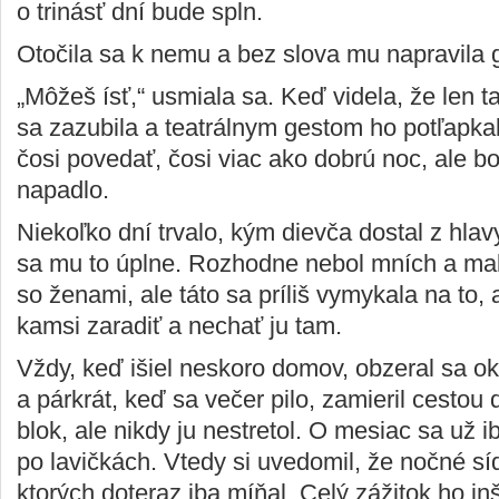
o trinásť dní bude spln.
Otočila sa k nemu a bez slova mu napravila 
„Môžeš ísť,“ usmiala sa. Keď videla, že len t
sa zazubila a teatrálnym gestom ho potľapkal
čosi povedať, čosi viac ako dobrú noc, ale bo
napadlo.
Niekoľko dní trvalo, kým dievča dostal z hlav
sa mu to úplne. Rozhodne nebol mních a mal
so ženami, ale táto sa príliš vymykala na to,
kamsi zaradiť a nechať ju tam.
Vždy, keď išiel neskoro domov, obzeral sa o
a párkrát, keď sa večer pilo, zamieril cestou 
blok, ale nikdy ju nestretol. O mesiac sa už 
po lavičkách. Vtedy si uvedomil, že nočné sídl
ktorých doteraz iba míňal. Celý zážitok ho inš