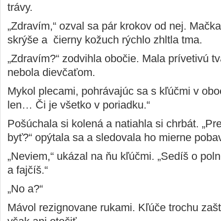
trávy.
„Zdravím,“ ozval sa pár krokov od nej. Mačk
skrýše a čierny kožuch rýchlo zhltla tma.
„Zdravím?“ zodvihla obočie. Mala prívetivú tv
nebola dievčaťom.
Mykol plecami, pohrávajúc sa s kľúčmi v obo
len… Či je všetko v poriadku.“
Pošúchala si kolená a natiahla si chrbát. „P
byť?“ opýtala sa a sledovala ho mierne pob
„Neviem,“ ukázal na ňu kľúčmi. „Sedíš o poln
a fajčíš.“
„No a?“
Mávol rezignovane rukami. Kľúče trochu zaštr