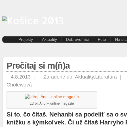
Projekty
Aktuality
Dobrovoľníci
Foto
Na sti
Kreatívna ekonomika
Košice
Aktuality pre dobrovoľníkov
Divad
Rezidenčné pobyty K.A.I.R.
Kultúra
Kódex dobrovoľníka
Film 
Kasárne/Kulturpark
Regióny
Hudb
Prečítaj si m(ň)a
Projekt SPOTs
Slovensko
Iné
Pentapolitana
Šport
Liter
Destinácia Košice
Tlačové správy
4.8.2013 |
Zaradené do:
Aktuality
,
Literatúra
|
Multi
Kunsthalle/Hala umenia
Víkend
Cholewová
Súča
Terra Incognita
Zahraničie
Tane
Putujúce mesto
Výst
Rozvoj ľudských zdrojov
zdroj: Áno! – online magazín
prostredníctvom investícií do
vzdelávania
Si to, čo čítaš. Nehanbi sa podeliť sa o 
Sándor Márai
knižku s kýmkoľvek. Či už čítaš Harryho 