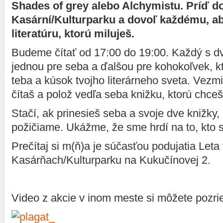
Shades of grey alebo Alchymistu. Príď d
Kasární/Kulturparku a dovoľ každému, ab
literatúru, ktorú miluješ.
Budeme čítať od 17:00 do 19:00. Každý s dv
jednou pre seba a ďalšou pre kohokoľvek, k
teba a kúsok tvojho literárneho sveta. Vezmi 
čítaš a polož vedľa seba knižku, ktorú chceš, 
Stačí, ak prinesieš seba a svoje dve knižky, s
požičiame. Ukážme, že sme hrdí na to, kto 
Prečítaj si m(ň)a je súčasťou podujatia Leta
Kasárňach/Kulturparku na Kukučínovej 2.
Video z akcie v inom meste si môžete pozr