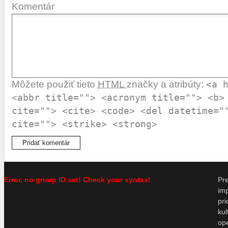
Komentár
Môžete použiť tieto
HTML
značky a atribúty:
<a 
<abbr title=""> <acronym title=""> <b>
cite=""> <cite> <code> <del datetime="
cite=""> <strike> <strong>
Error, no group ID set! Check your syntax!
P
im
pr
ku
o