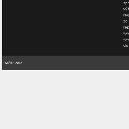
sp
vý
re
zo
re
ww
www
do
↑
Košice 2013