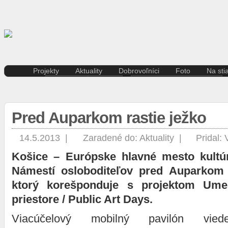
Projekty
Aktuality
Dobrovoľníci
Foto
Na sti
Kreatívna ekonomika
Košice
Aktuality pre dobrovoľníkov
Divad
Rezidenčné pobyty K.A.I.R.
Kultúra
Kódex dobrovoľníka
Film 
Kasárne/Kulturpark
Regióny
Hudb
Pred Auparkom rastie ježko
Projekt SPOTs
Slovensko
Iné
Pentapolitana
Šport
Liter
Destinácia Košice
Tlačové správy
14.5.2013 |
Zaradené do:
Aktuality
|
Pridal:
Multi
Kunsthalle/Hala umenia
Víkend
Košice – Európske hlavné mesto kultú
Súča
Terra Incognita
Zahraničie
Tane
Putujúce mesto
Námestí osloboditeľov pred Auparkom 
Výst
Rozvoj ľudských zdrojov
ktorý korešponduje s projektom Ume
prostredníctvom investícií do
priestore / Public Art Days.
vzdelávania
Sándor Márai
Viacúčelový mobilný pavilón vieden