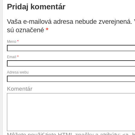
Pridaj komentár
Vaša e-mailová adresa nebude zverejnená.
sú označené
*
Meno
*
Email
*
Adresa webu
Komentár
Môžete použiť tieto
HTML
značky a atribúty:
<a 