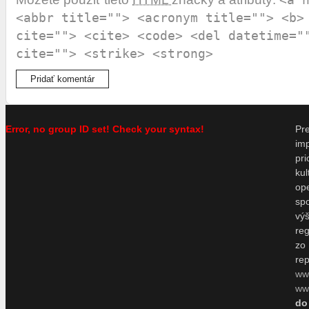
<abbr title=""> <acronym title=""> <b>
cite=""> <cite> <code> <del datetime="
cite=""> <strike> <strong>
Error, no group ID set! Check your syntax!
P
im
pr
ku
o
sp
vý
re
zo
re
ww
www
do