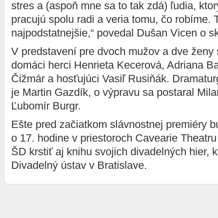
stres a (aspoň mne sa to tak zdá) ľudia, kto
pracujú spolu radi a veria tomu, čo robíme. 
najpodstatnejšie,“ povedal Dušan Vicen o 
V predstavení pre dvoch mužov a dve ženy 
domáci herci Henrieta Kecerová, Adriana Ba
Čižmár a hosťujúci Vasiľ Rusiňák. Dramatu
je Martin Gazdík, o výpravu sa postaral Mil
Ľubomír Burgr.
Ešte pred začiatkom slávnostnej premiéry 
o 17. hodine v priestoroch Cavearie Theatr
ŠD krstiť aj knihu svojich divadelných hier, 
Divadelný ústav v Bratislave.