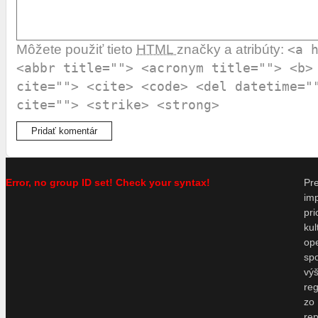
Môžete použiť tieto
HTML
značky a atribúty:
<a 
<abbr title=""> <acronym title=""> <b>
cite=""> <cite> <code> <del datetime="
cite=""> <strike> <strong>
Error, no group ID set! Check your syntax!
P
im
pr
ku
o
sp
vý
re
zo
re