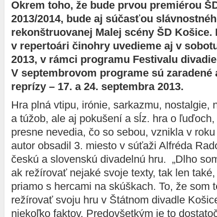
Okrem toho, že bude prvou premiérou Š
2013/2014, bude aj súčasťou slávnostnéh
rekonštruovanej Malej scény ŠD Košice. N
v repertoári činohry uvedieme aj v sobot
2013, v rámci programu Festivalu divadie
V septembrovom programe sú zaradené a
reprízy – 17. a 24. septembra 2013.
Hra plná vtipu, irónie, sarkazmu, nostalgie
a túžob, ale aj pokušení a sĺz. hra o ľuďoch,
presne nevedia, čo so sebou, vznikla v roku
autor obsadil 3. miesto v súťaži Alfréda Rad
českú a slovenskú divadelnú hru. „Dlho som
ak režírovať nejaké svoje texty, tak len také,
priamo s hercami na skúškach. To, že som te
režírovať svoju hru v Štátnom divadle Koši
niekoľko faktov. Predovšetkým je to dostat