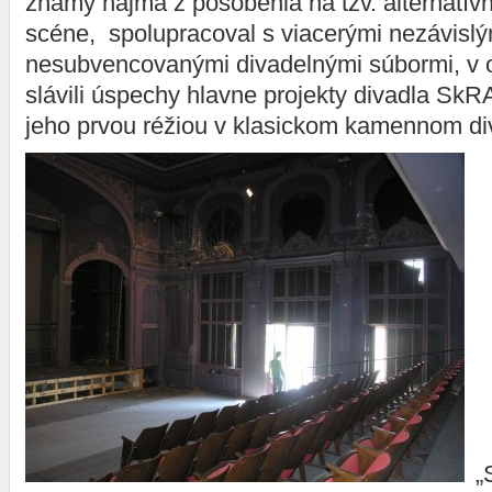
známy najmä z pôsobenia na tzv. alternatívn
scéne, spolupracoval s viacerými nezávislým
nesubvencovanými divadelnými súbormi, v 
slávili úspechy hlavne projekty divadla SkRA
jeho prvou réžiou v klasickom kamennom di
„