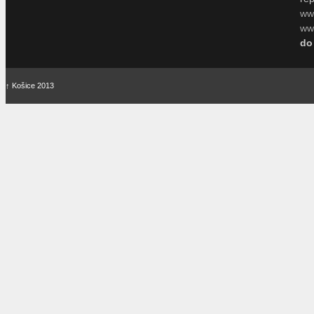
ww
www
do
↑
Košice 2013