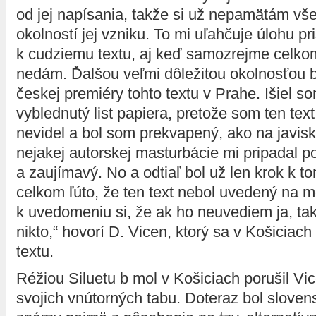
od jej napísania, takže si už nepamätám vše
okolností jej vzniku. To mi uľahčuje úlohu pr
k cudziemu textu, aj keď samozrejme celko
nedám. Ďalšou veľmi dôležitou okolnosťou 
českej premiéry tohto textu v Prahe. Išiel s
vyblednutý list papiera, pretože som ten te
nevidel a bol som prekvapený, ako na javis
nejakej autorskej masturbácie mi pripadal p
a zaujímavý. No a odtiaľ bol už len krok k t
celkom ľúto, že ten text nebol uvedený na m
k uvedomeniu si, že ak ho neuvediem ja, tak
nikto,“ hovorí D. Vicen, ktorý sa v Košiciach 
textu.
Réžiou Siluetu b mol v Košiciach porušil Vic
svojich vnútorných tabu. Doteraz bol slovens