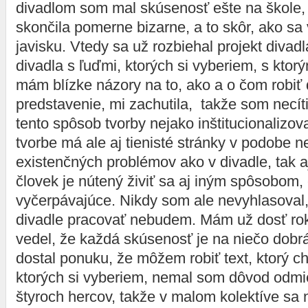
divadlom som mal skúsenosť ešte na škole, 
skončila pomerne bizarne, a to skôr, ako sa
javisku. Vtedy sa už rozbiehal projekt diva
divadla s ľuďmi, ktorých si vyberiem, s ktor
mám blízke názory na to, ako a o čom robiť
predstavenie, mi zachutila, takže som necít
tento spôsob tvorby nejako inštitucionalizov
tvorbe má ale aj tienisté stránky v podobe n
existenčných problémov ako v divadle, tak a
človek je nútený živiť sa aj iným spôsobom,
vyčerpávajúce. Nikdy som ale nevyhlasova
divadle pracovať nebudem. Mám už dosť rok
vedel, že každá skúsenosť je na niečo dob
dostal ponuku, že môžem robiť text, ktorý c
ktorých si vyberiem, nemal som dôvod odmie
štyroch hercov, takže v malom kolektíve sa