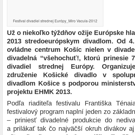
Festival divadiel strednej Európy_Miro Vacula-2012
Už o niekoľko týždňov ožije Európske hl
2013 stredoeurópskym divadlom. Od 4.
ovládne centrum Košíc nielen v divade
divadelná “všehochuť!, ktorú prinesie 7
divadiel strednej Európy. Organizu
združenie Košické divadlo v spolup
divadlom Košice s podporou ministerstv
projektu EHMK 2013.
Podľa riaditeľa festivalu Františka Téna
festivalový program naplní jeden zo základn
– priniesť divadelné produkcie do nediva
a prilákať tak čo najväčší okruh divákov aj