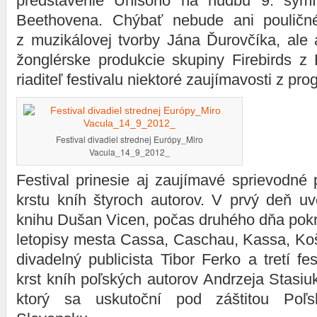
predstavenie Unisono na hudbu 9. sym
Beethovena. Chýbať nebude ani pouličné
z muzikálovej tvorby Jána Ďurovčíka, ale 
žonglérske produkcie skupiny Firebirds z Bu
riaditeľ festivalu niektoré zaujímavosti z pr
Festival divadiel strednej Európy_Miro
Vacula_14_9_2012_
Festival prinesie aj zaujímavé sprievodné
krstu kníh štyroch autorov. V prvý deň uv
knihu Dušan Vicen, počas druhého dňa pokr
letopisy mesta Cassa, Caschau, Kassa, Ko
divadelný publicista Tibor Ferko a tretí fe
krst kníh poľských autorov Andrzeja Stasiuk
ktorý sa uskutoční pod záštitou Poľs