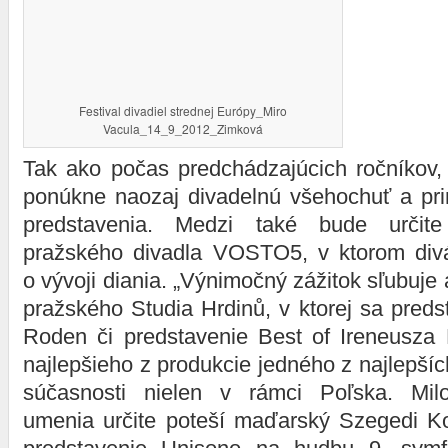
Festival divadiel strednej Európy_Miro
Vacula_14_9_2012_Zimková
Tak ako počas predchádzajúcich ročníkov, a
ponúkne naozaj divadelnú všehochuť a prin
predstavenia. Medzi také bude určite
pražského divadla VOSTO5, v ktorom divá
o vývoji diania. „Výnimočný zážitok sľubu
pražského Studia Hrdinů, v ktorej sa preds
Roden či predstavenie Best of Ireneusza 
najlepšieho z produkcie jedného z najlepš
súčasnosti nielen v rámci Poľska. Mil
umenia určite poteší maďarský Szegedi Kor