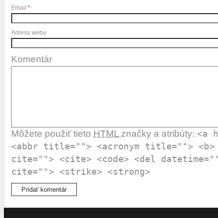
Email
*
Adresa webu
Komentár
Môžete použiť tieto
HTML
značky a atribúty:
<a 
<abbr title=""> <acronym title=""> <b>
cite=""> <cite> <code> <del datetime="
cite=""> <strike> <strong>