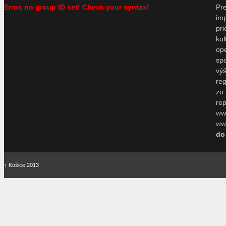
Error, no group ID set! Check your syntax!
P
im
pr
ku
o
sp
vý
re
zo
re
ww
www
do
↑
Košice 2013