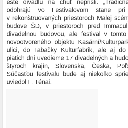
ešte divadlu na chuť neprišli. „Tradičn
odohrajú vo Festivalovom stane pri
v rekonštruovaných priestoroch Malej scén
budove ŠD, v priestoroch pred Immacula
divadelnou budovou, ale festival v tomto
novootvoreného objektu Kasární/Kulturpa
ulici, do Tabačky Kulturfabrik, ale aj do
piatich dní uvedieme 17 divadelných a hud
štyroch krajín, Slovenska, Česka, Po
Súčasťou festivalu bude aj niekoľko sprie
uviedol F. Ténai.