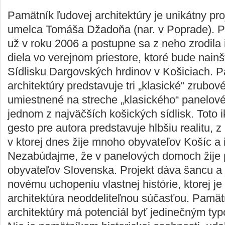
Pamätník ľudovej architektúry je unikátny pr
umelca Tomáša Džadoňa (nar. v Poprade). Pr
už v roku 2006 a postupne sa z neho zrodil
diela vo verejnom priestore, ktoré bude nain
Sídlisku Dargovských hrdinov v Košiciach. P
architektúry predstavuje tri „klasické“ zrubov
umiestnené na streche „klasického“ panelo
jednom z najväčších košických sídlisk. Toto
gesto pre autora predstavuje hlbšiu realitu, z
v ktorej dnes žije mnoho obyvateľov Košíc a 
Nezabúdajme, že v panelových domoch žije p
obyvateľov Slovenska. Projekt dáva šancu a 
novému uchopeniu vlastnej histórie, ktorej je
architektúra neoddeliteľnou súčasťou. Pamät
architektúry má potenciál byť jedinečným ty