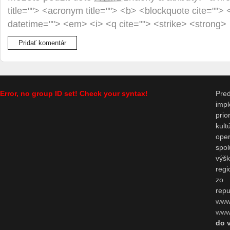
title=""> <acronym title=""> <b> <blockquote cite="">
datetime=""> <em> <i> <q cite=""> <strike> <strong>
Error, no group ID set! Check your syntax!
Pr
impl
prio
kul
op
spo
výš
regi
zo 
repu
www
www.
do 