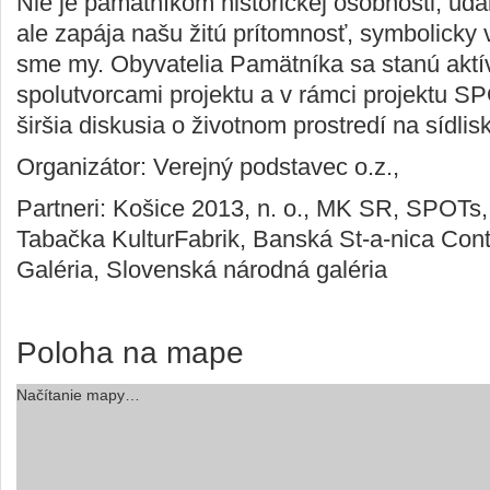
Nie je pamätníkom historickej osobnosti, uda
ale zapája našu žitú prítomnosť, symbolicky 
sme my. Obyvatelia Pamätníka sa stanú akt
spolutvorcami projektu a v rámci projektu S
širšia diskusia o životnom prostredí na sídlis
Organizátor: Verejný podstavec o.z.,
Partneri: Košice 2013, n. o., MK SR, SPOTs,
Tabačka KulturFabrik, Banská St-a-nica Con
Galéria, Slovenská národná galéria
Poloha na mape
Načítanie mapy…