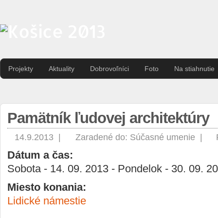
Projekty
Aktuality
Dobrovoľníci
Foto
Na stiahnutie
Pamätník ľudovej architektúry
14.9.2013 |
Zaradené do:
Súčasné umenie
|
Dátum a čas:
Sobota - 14. 09. 2013 - Pondelok - 30. 09. 2
Miesto konania:
Lidické námestie