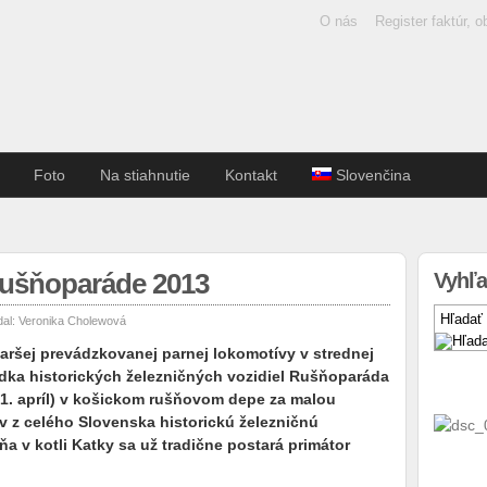
O nás
Register faktúr, 
Foto
Na stiahnutie
Kontakt
Slovenčina
Rušňoparáde 2013
Vyhľa
dal:
Veronika Cholewová
aršej prevádzkovanej parnej lokomotívy v strednej
iadka historických železničných vozidiel Rušňoparáda
 21. apríl) v košickom rušňovom depe za malou
 z celého Slovenska historickú železničnú
a v kotli Katky sa už tradične postará primátor