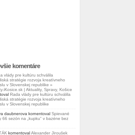
všie komentáre
a vlády pre kultúru schválila
iská stratégie rozvoja kreatívneho
slu v Slovenskej republike »
ty.iKosice.sk | Aktuality, Spravy, Košice
toval
Rada vlády pre kultúru schválila
iská stratégie rozvoja kreatívneho
slu v Slovenskej republike
va daubnerova
komentoval
Spievané
y 66 sezón na „kupku“ v bazéne bez
TÁK
komentoval
Alexander Jiroušek