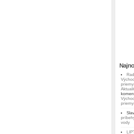
Najno
Rad
Východ
priemy
Aktuali
komen
Východ
priemy
Sla
príbeh
vody
LIP