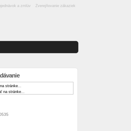
objednávok a zmlúv
Zverejňovanie zákaziek
dávanie