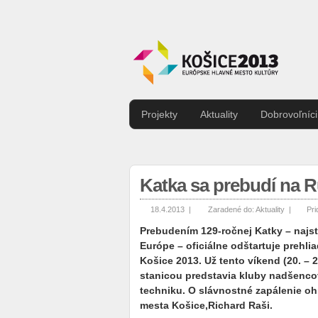
Projekty
Aktuality
Dobrovoľníci
Katka sa prebudí na 
18.4.2013 |
Zaradené do:
Aktuality
|
Pri
Prebudením 129-ročnej Katky – najst
Európe – oficiálne odštartuje prehl
Košice 2013. Už tento víkend (20. –
stanicou predstavia kluby nadšencov
techniku. O slávnostné zapálenie ohň
mesta Košice,Richard Raši.