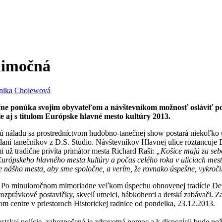
nimočná
nika Cholewová
ne ponúka svojim obyvateľom a návštevníkom možnosť osláviť posl
le aj s titulom Európske hlavné mesto kultúry 2013.
brú náladu sa prostredníctvom hudobno-tanečnej show postará niekoľko 
aní tanečníkov z D.S. Studio. Návštevníkov Hlavnej ulice roztancuje
už tradične privíta primátor mesta Richard Raši:
„Košice majú za seb
 Európskeho hlavného mesta kultúry a počas celého roka v uliciach me
e nášho mesta, aby sme spoločne, a verím, že rovnako úspešne, vykroči
. Po minuloročnom mimoriadne veľkom úspechu obnovenej tradície Detsk
rozprávkové postavičky, skvelí umelci, bábkoherci a detskí zabávači. Z
m centre v priestoroch Historickej radnice od pondelka, 23.12.2013.
estskej polície, zabezpečená je zdravotná pomoc a k dispozícii bude p