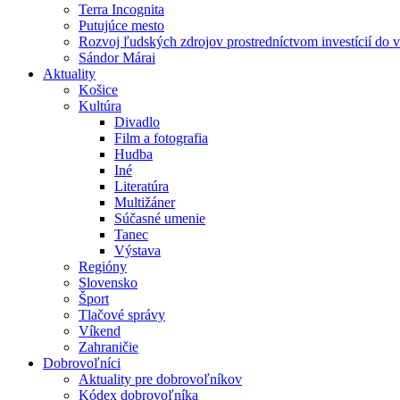
Terra Incognita
Putujúce mesto
Rozvoj ľudských zdrojov prostredníctvom investícií do 
Sándor Márai
Aktuality
Košice
Kultúra
Divadlo
Film a fotografia
Hudba
Iné
Literatúra
Multižáner
Súčasné umenie
Tanec
Výstava
Regióny
Slovensko
Šport
Tlačové správy
Víkend
Zahraničie
Dobrovoľníci
Aktuality pre dobrovoľníkov
Kódex dobrovoľníka