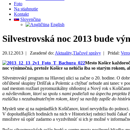
Foto
Na stiahnutie
Kontakt
Slovenčina
English
Silvestrovská noc 2013 bude vý
20.12.2013 |
Zaradené do:
Aktuality
,
Tlačové správy
|
Pridal:
Vero
Mesto Košice každoroč
noc výnimočná, pretože Košice sa nelúčia iba so starým rokom, a
Silvestrovský program na Hlavnej ulici sa začne o 20. hodine. O do
obľúbené skupiny Drišľak a Polemic a chýbať nebude ani tanec v pod
nad mestom rozžiari pyromuzikálny ohňostroj a Nový rok s Košičanmi 
a návštevníkom, ktorí sa spolu s nami podieľali na úspechu projektu
rozlúčku s nezabudnuteľným rokom, ktorý sa navždy zapíše do históri
Mysleli sme aj na najmladších Košičanov, ktorí nevydržia do polnoci
V dopoludňajších hodinách na nich v Historickej radnici budú čakať 
množstve sú opäť zadarmo a vyzdvihnúť si ich je možné v informačno
Počas silvestrovských osláv budú v centre mesta posilnené hliadky m