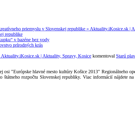
kreatívneho priemyslu v Slovenskej republike » Aktuality.iKosice.sk | A
ej republike
kupku“ v bazéne bez vody
ovstvo prírodných krás
Aktuality.iKosice.sk | Aktuality, Spravy, Kosice
komentoval
Starú pla
tnej osi "Európske hlavné mesto kultúry Košice 2013" Regionálneho 
štátneho rozpočtu Slovenskej republiky. Viac informácií nájdete n