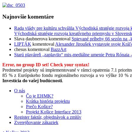
Najnovšie komentáre
Rada vlády pre kultúru schválila Východiská stratégie rozvoja 
Východiská stratégie rozvoja kreatívneho priemyslu v Slovensk
Slava daubnerova
komentoval
Spievané príbehy 66 sezón na „
LIPTÁK
komentoval
Alexander Jiroušek vystavuje svoje Kráľ
chesus
komentoval
BazzArt
Starú plaváreň „zaplavilo“ mix-mediálne umenie Petra Rónaia - 
Error, no group ID set! Check your syntax!
Predmetné projekty sú implementované v rámci opatrenia 7.1 priori
85 % z Európskeho fondu regionálneho rozvoja a vo výške 10 % zo 
Investícia do vašej budúcnosti
.
O nás
Čo je EHMK?
Krátka história projektu
Prečo Košice?
Projekt Košice Interface 2013
Register faktúr, objednávok a zmlúv
Zverejňovanie zákaziek