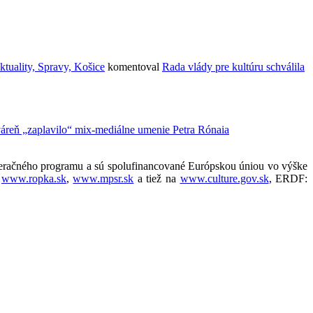
ktuality, Spravy, Košice
komentoval
Rada vlády pre kultúru schválila
váreň „zaplavilo“ mix-mediálne umenie Petra Rónaia
operačného programu a sú spolufinancované Európskou úniou vo výške
a
www.ropka.sk
,
www.mpsr.sk
a tiež na
www.culture.gov.sk
, ERDF: