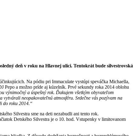
edný deň v roku na Hlavnej ulici. Tentokrát bude silvestrovská
účinkujúcich. Na pódiu pri Immaculate vystúpi speváčka Michaella,
 DJ Pepo a možno príde aj kúzelník. Prvé sekundy roka 2014 oblohu
ou výnimočný a úspešný rok. Ďakujem všetkým obyvateľom
sta vytvárali neopakovateľnú atmosféru. Srdečne vás pozývam na
li do roku 2014.“
ého Silvestra sme na deti nezabudli ani tento rok.
ačiatok Detského Silvestra je o 10. hod. Vstupenky v limitovanom
ožiarna hliadka. Z dôvodu dodržania bezpečnosti a bezproblémového