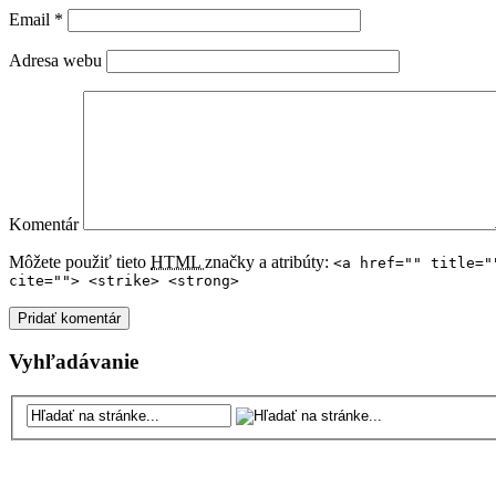
Email
*
Adresa webu
Komentár
Môžete použiť tieto
HTML
značky a atribúty:
<a href="" title="
cite=""> <strike> <strong>
Vyhľadávanie