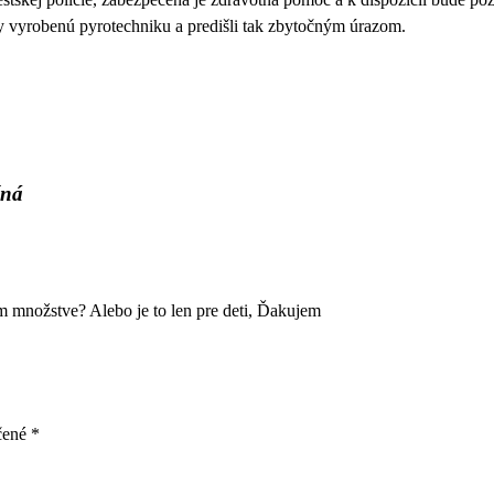
y vyrobenú pyrotechniku a predišli tak zbytočným úrazom.
čná
m množstve? Alebo je to len pre deti, Ďakujem
ačené
*