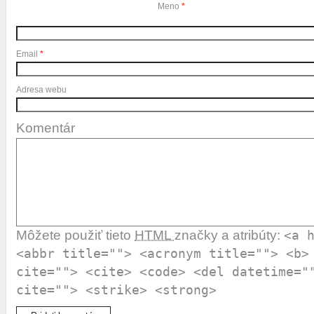
Meno
*
Email
*
Adresa webu
Komentár
Môžete použiť tieto
HTML
značky a atribúty:
<a 
<abbr title=""> <acronym title=""> <b>
cite=""> <cite> <code> <del datetime="
cite=""> <strike> <strong>