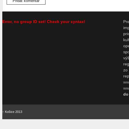
Error, no group ID set! Check your syntax!
P
im
pr
ku
o
sp
vý
re
zo
re
ww
www
do
↑
Košice 2013