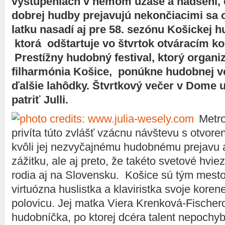
vystúpeniach v nemom úžase a nadšení, 
dobrej hudby prejavujú nekončiacimi sa
latku nasadí aj pre 58. sezónu Košickej hu
ktorá odštartuje vo štvrtok otváracím k
Prestížny hudobný festival, ktorý organi
filharmónia Košice, ponúkne hudobnej ve
ďalšie lahôdky. Štvrtkový večer v Dome
patriť Julli.
Metr
privíta túto zvlášť vzácnu návštevu s otvor
kvôli jej nezvyčajnému hudobnému prejavu
zážitku, ale aj preto, že takéto svetové hvie
rodia aj na Slovensku. Košice sú tým mest
virtuózna huslistka a klaviristka svoje korene
polovicu. Jej matka Viera Krenková-Fische
hudobníčka, po ktorej dcéra talent nepochy