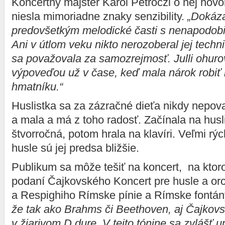
Koncertný majster Karol Petróczi o nej hovor
niesla mimoriadne znaky senzibility.
„Dokáza
predovšetkým melodické časti s nenapodob
Ani v útlom veku nikto nerozoberal jej techn
sa považovala za samozrejmosť. Julli ohur
výpoveďou už v čase, keď mala nárok robiť le
hmatníku.“
Huslistka sa za zázračné dieťa nikdy nepova
a mala a má z toho radosť. Začínala na husl
štvorročná, potom hrala na klavíri. Veľmi rý
husle sú jej predsa bližšie.
Publikum sa môže tešiť na koncert, na ktoro
podaní Čajkovského Koncert pre husle a orc
a Respighiho Rímske pínie a Rímske fontán
že tak ako Brahms či Beethoven, aj Čajkovs
v žiarivom D dure. V tejto tónine sa zvlášť up