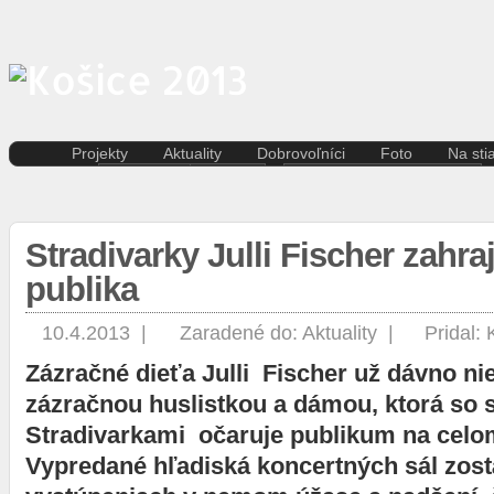
Projekty
Aktuality
Dobrovoľníci
Foto
Na sti
Kreatívna ekonomika
Košice
Aktuality pre dobrovoľníkov
Divad
Rezidenčné pobyty K.A.I.R.
Kultúra
Kódex dobrovoľníka
Film 
Kasárne/Kulturpark
Regióny
Hudb
Stradivarky Julli Fischer zahra
Projekt SPOTs
Slovensko
Iné
Pentapolitana
Šport
publika
Liter
Destinácia Košice
Tlačové správy
Multi
Kunsthalle/Hala umenia
Víkend
10.4.2013 |
Zaradené do:
Aktuality
|
Pridal:
Súča
Terra Incognita
Zahraničie
Tane
Putujúce mesto
Zázračné dieťa Julli Fischer už dávno nie
Výst
Rozvoj ľudských zdrojov
zázračnou huslistkou a dámou, ktorá so 
prostredníctvom investícií do
Stradivarkami očaruje publikum na celo
vzdelávania
Sándor Márai
Vypredané hľadiská koncertných sál zostá