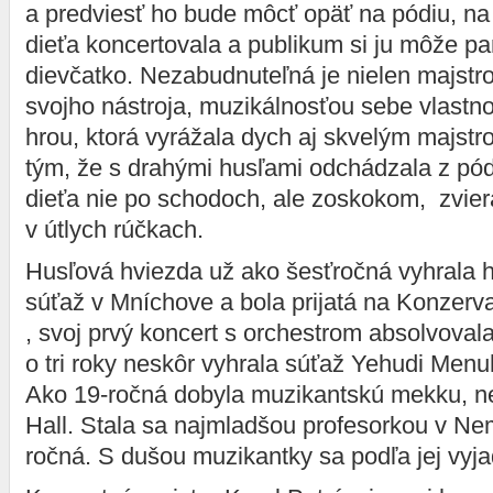
a predviesť ho bude môcť opäť na pódiu, na
dieťa koncertovala a publikum si ju môže 
dievčatko. Nezabudnuteľná je nielen majst
svojho nástroja, muzikálnosťou sebe vlastno
hrou, ktorá vyrážala dych aj skvelým majstr
tým, že s drahými husľami odchádzala z pó
dieťa nie po schodoch, ale zoskokom, zvier
v útlych rúčkach.
Husľová hviezda už ako šesťročná vyhrala h
súťaž v Mníchove a bola prijatá na Konzerv
, svoj prvý koncert s orchestrom absolvova
o tri roky neskôr vyhrala súťaž Yehudi Menu
Ako 19-ročná dobyla muzikantskú mekku, 
Hall. Stala sa najmladšou profesorkou v N
ročná. S dušou muzikantky sa podľa jej vyja