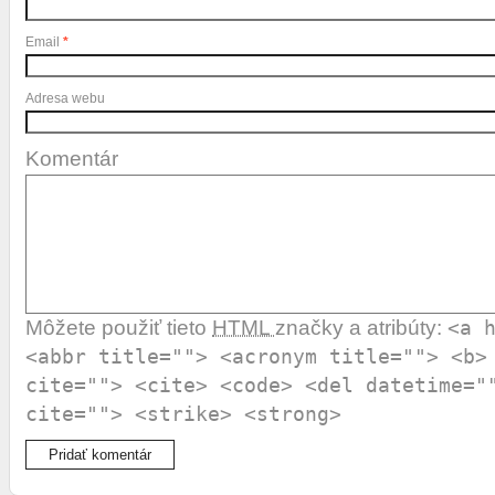
Email
*
Adresa webu
Komentár
Môžete použiť tieto
HTML
značky a atribúty:
<a 
<abbr title=""> <acronym title=""> <b>
cite=""> <cite> <code> <del datetime="
cite=""> <strike> <strong>