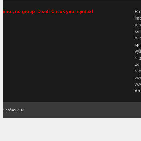
Error, no group ID set! Check your syntax!
P
im
pr
ku
o
sp
vý
re
zo
re
ww
www
do
↑
Košice 2013