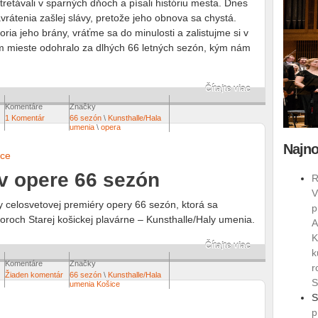
stretávali v sparných dňoch a písali históriu mesta. Dnes
avrátenia zašlej slávy, pretože jeho obnova sa chystá.
ia jeho brány, vráťme sa do minulosti a zalistujme si v
m mieste odohralo za dlhých 66 letných sezón, kým nám
Čítajte viac
Komentáre
Značky
1 Komentár
66 sezón
\
Kunsthalle/Hala
umenia
\
opera
Najno
ice
v opere 66 sezón
R
V
y celosvetovej premiéry opery 66 sezón, ktorá sa
p
oroch Starej košickej plavárne – Kunsthalle/Haly umenia.
A
K
Čítajte viac
k
Komentáre
Značky
r
Žiaden komentár
66 sezón
\
Kunsthalle/Hala
S
umenia Košice
S
p