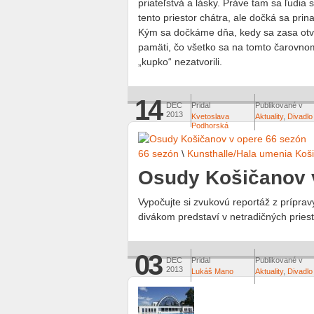
priateľstvá a lásky. Práve tam sa ľudia 
tento priestor chátra, ale dočká sa prin
Kým sa dočkáme dňa, kedy sa zasa otvor
pamäti, čo všetko sa na tomto čarovno
„kupko“ nezatvorili.
14
DEC
Pridal
Publikované v
2013
Kvetoslava
Aktuality
,
Divadlo
Podhorská
66 sezón
\
Kunsthalle/Hala umenia Koš
Osudy Košičanov 
Vypočujte si zvukovú reportáž z príprav
divákom predstaví v netradičných priest
03
DEC
Pridal
Publikované v
2013
Lukáš Mano
Aktuality
,
Divadlo