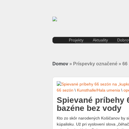
Projekty
Aktuality
Dobrov
Kreatívna ekonomika
Košice
Rezidenčné pobyty K.A.I.R.
Kultúra
Kasárne/Kulturpark
Regióny
Domov
» Príspevky označené » 66
Projekt SPOTs
Slovensko
Pentapolitana
Šport
Destinácia Košice
Tlačové správy
Kunsthalle/Hala umenia
Víkend
Terra Incognita
Zahraničie
66 sezón
\
Kunsthalle/Hala umenia
\
op
Putujúce mesto
Spievané príbehy 
Rozvoj ľudských zdrojov
bazéne bez vody
prostredníctvom investícií do
vzdelávania
Kto zo skôr narodených Košičanov by s
Sándor Márai
kúpalisku. Už pri vyslovení slova „čéha