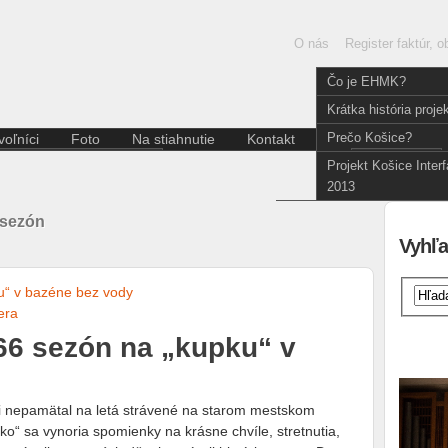
O nás
Register faktúr, 
Čo je EHMK?
Krátka história proje
Prečo Košice?
oľníci
Foto
Na stiahnutie
Kontakt
Slovenčina
Aktuality pre dobrovoľníkov
English
Projekt Košice Inter
Divadlo
Kódex dobrovoľníka
2013
Film a fotografia
Hudba
 sezón
Iné
Vyhľa
Literatúra
Multižáner
Súčasné umenie
era
Tanec
66 sezón na „kupku“ v
Výstava
i nepamätal na letá strávené na starom mestskom
čko“ sa vynoria spomienky na krásne chvíle, stretnutia,