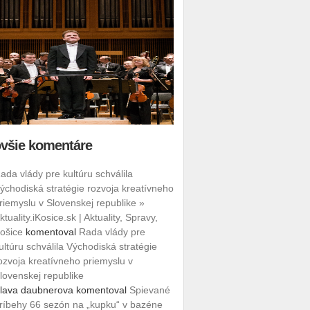
všie komentáre
ada vlády pre kultúru schválila
ýchodiská stratégie rozvoja kreatívneho
riemyslu v Slovenskej republike »
ktuality.iKosice.sk | Aktuality, Spravy,
ošice
komentoval
Rada vlády pre
ultúru schválila Východiská stratégie
ozvoja kreatívneho priemyslu v
lovenskej republike
lava daubnerova
komentoval
Spievané
ríbehy 66 sezón na „kupku“ v bazéne