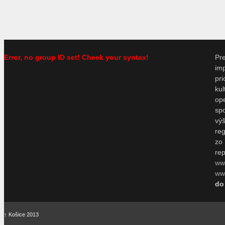
Error, no group ID set! Check your syntax!
P
im
pr
ku
o
sp
vý
re
zo
re
ww
www
do
↑
Košice 2013