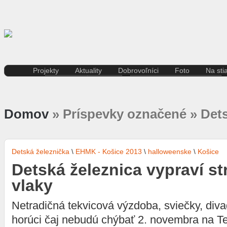
Projekty
Aktuality
Dobrovoľníci
Foto
Na sti
Kreatívna ekonomika
Košice
Aktuality pre dobrovoľníkov
Divad
Rezidenčné pobyty K.A.I.R.
Kultúra
Kódex dobrovoľníka
Film 
Kasárne/Kulturpark
Regióny
Domov
» Príspevky označené » Dets
Hudb
Projekt SPOTs
Slovensko
Iné
Pentapolitana
Šport
Liter
Destinácia Košice
Tlačové správy
Multi
Kunsthalle/Hala umenia
Víkend
Detská železnička
\
EHMK - Košice 2013
\
halloweenske
\
Košice
Súča
Terra Incognita
Zahraničie
Detská železnica vypraví st
Tane
Putujúce mesto
Výst
Rozvoj ľudských zdrojov
vlaky
prostredníctvom investícií do
vzdelávania
Netradičná tekvicová výzdoba, sviečky, diva
Sándor Márai
horúci čaj nebudú chýbať 2. novembra na Te