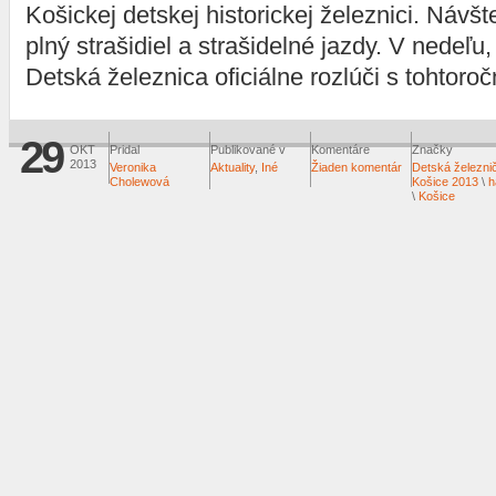
Košickej detskej historickej železnici. Návš
plný strašidiel a strašidelné jazdy. V nedeľu
Detská železnica oficiálne rozlúči s tohtor
29
OKT
Pridal
Publikované v
Komentáre
Značky
2013
Veronika
Aktuality
,
Iné
Žiaden komentár
Detská železni
Cholewová
Košice 2013
\
h
\
Košice