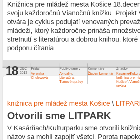
Knižnica pre mládež mesta Košice 18.decem
svoju každoročnú Vianočnú knižku. Projekt
otvára je cyklus podujatí venovaných preva
mládeži, ktorý každoročne prináša množstvo
stretnutí s literatúrou a dobrou knihou, kto
podporu čítania.
18
DEC
Pridal
Publikované v
Komentáre
Značky
2013
Veronika
Aktuality
,
Žiaden komentár
Kasárne/Kultur
Cholewová
Literatúra
,
knižnica pre m
Tlačové správy
Košice
\
Vianoč
otvára
knižnica pre mládež mesta Košice
\
LITPAR
Otvorili sme LITPARK
V Kasárňach/Kulturparku sme otvorili knižni
názov sa mohli zapojiť všetci. Porota napok