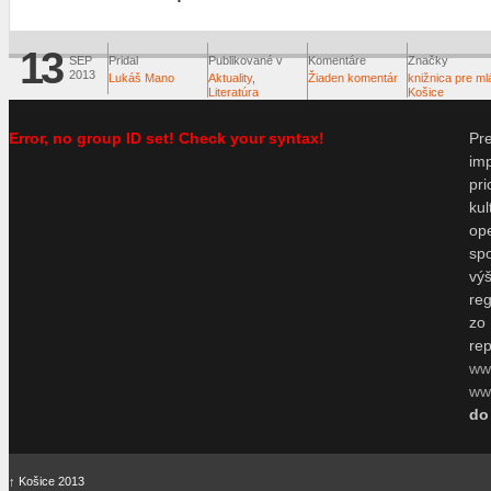
13
SEP
Pridal
Publikované v
Komentáre
Značky
2013
Lukáš Mano
Aktuality
,
Žiaden komentár
knižnica pre m
Literatúra
Košice
Error, no group ID set! Check your syntax!
P
im
pr
ku
o
sp
vý
re
zo
re
ww
www
do
↑
Košice 2013