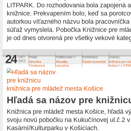
LITPARK. Do rozhodovania bola zapojená aj
knižnice. Prekvapením bolo, keď sa porotcov
autorkou víťazného názvu bola pracovníčka k
súťaž vymyslela. Pobočka Knižnice pre ml
je od dnes otvorená pre všetky vekové kateg
24
OKT
Pridal
Publikované v
Komentáre
Značky
2013
Veronika
Aktuality
,
Žiaden komentár
knižnica pre m
Cholewová
Literatúra
Košice
\
LITPA
knižnica pre mládež mesta Košice
Hľadá sa názov pre knižnic
Knižnica pre mládež mesta Košice, hľadá vý
svoju novú pobočku na Kukučínovej ul.č.2 v 
Kasární/Kulturparku v Košiciach.