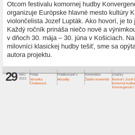
Otcom festivalu komornej hudby Konvergenc
organizuje Európske hlavné mesto kultúry K
violončelista Jozef Lupták. Ako hovorí, je to 
Každý ročník prináša niečo nové a výnimkou
v dňoch 30. mája – 30. júna v Košiciach. N
milovníci klasickej hudby tešiť, sme sa opý
autora projektu.
29
MÁJ
Pridal
Publikované v
Komentáre
Značky
2013
Veronika
Aktuality
Žiaden komentár
festival
\
Jozef 
Cholewová
komorná hudba
Konvergencie
\