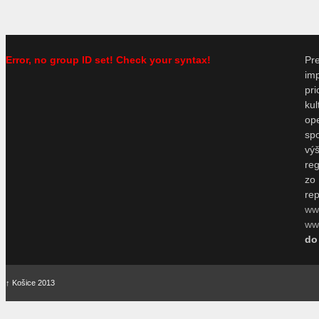
Error, no group ID set! Check your syntax!
P
im
pr
ku
o
sp
vý
re
zo
re
ww
www
do
↑
Košice 2013