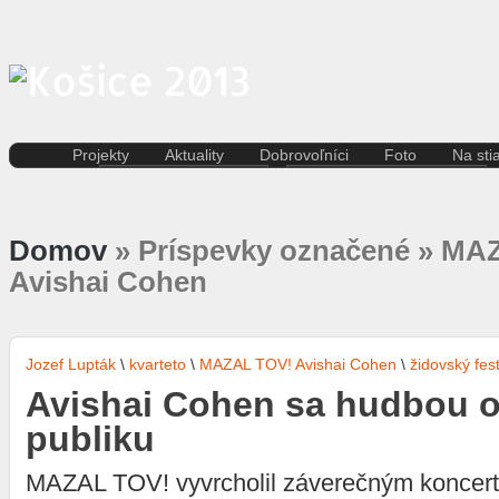
Projekty
Aktuality
Dobrovoľníci
Foto
Na sti
Kreatívna ekonomika
Košice
Aktuality pre dobrovoľníkov
Divad
Rezidenčné pobyty K.A.I.R.
Kultúra
Kódex dobrovoľníka
Film 
Kasárne/Kulturpark
Regióny
Domov
» Príspevky označené » MA
Hudb
Projekt SPOTs
Slovensko
Iné
Pentapolitana
Šport
Avishai Cohen
Liter
Destinácia Košice
Tlačové správy
Multi
Kunsthalle/Hala umenia
Víkend
Súča
Terra Incognita
Zahraničie
Tane
Jozef Lupták
\
kvarteto
\
MAZAL TOV! Avishai Cohen
\
židovský fest
Putujúce mesto
Výst
Rozvoj ľudských zdrojov
Avishai Cohen sa hudbou ot
prostredníctvom investícií do
publiku
vzdelávania
Sándor Márai
MAZAL TOV! vyvrcholil záverečným koncer