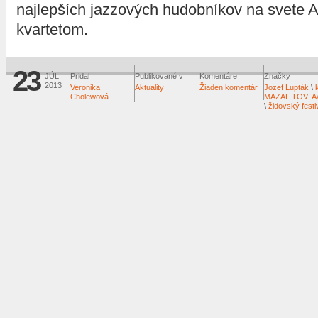
najlepších jazzových hudobníkov na svete 
kvartetom.
23
JÚL
Pridal
Publikované v
Komentáre
Značky
2013
Veronika
Aktuality
Žiaden komentár
Jozef Lupták
\
Cholewová
MAZAL TOV! Av
\
židovský festi