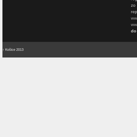
zo
re
ww
www
do
↑
Košice 2013