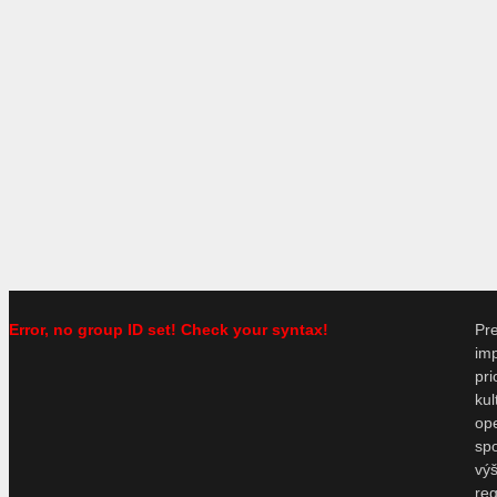
Error, no group ID set! Check your syntax!
P
im
pr
ku
o
sp
vý
re