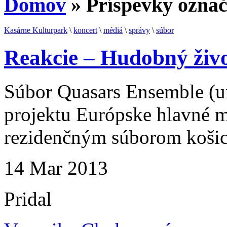
Domov
» Príspevky označ
Kasárne Kulturpark
\
koncert
\
médiá
\
správy
\
súbor
Reakcie – Hudobný živ
Súbor Quasars Ensemble (u
projektu Európske hlavné m
rezidenčným súborom košic
14
Mar
2013
Pridal