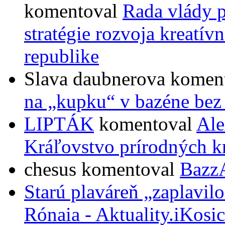
komentoval
Rada vlády p
stratégie rozvoja kreatí
republike
Slava daubnerova
komen
na „kupku“ v bazéne bez
LIPTÁK
komentoval
Ale
Kráľovstvo prírodných k
chesus
komentoval
Bazz
Starú plaváreň „zaplavil
Rónaia - Aktuality.iKosic