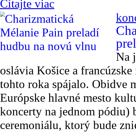
Čítajte viac
kon
Cha
pre
Na 
oslávia Košice a francúzske 
tohto roka spájalo. Obidve m
Európske hlavné mesto kult
koncerty na jednom pódiu)
ceremoniálu, ktorý bude zni