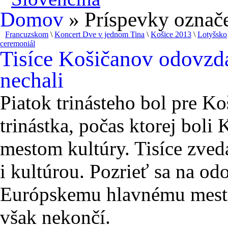
Domov
» Príspevky označe
Francuzskom
\
Koncert Dve v jednom Tina
\
Košice 2013
\
Lotyšsko
ceremoniál
Tisíce Košičanov odovzdali
nechali
Piatok trinásteho bol pre K
trinástka, počas ktorej bol
mestom kultúry. Tisíce zved
i kultúrou. Pozrieť sa na od
Európskemu hlavnému mestu 
však nekončí.