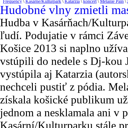
Frequency
\
Kasárne/Kulturpark
\
Katarzia
\
koncert
\
Mélanie Pain
\
Hudobné vlny zmietli ma
Hudba v Kasárňach/Kulturpa
ľudí. Podujatie v rámci Z
Košice 2013 si naplno užíva
vstúpili do nedele s Dj-kou 
vystúpila aj Katarzia (autors
nechceli pustiť z pódia. Mel
získala košické publikum už
jednom a nesklamala ani v p
Kasární/Kulturparku stále pr