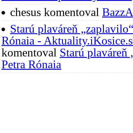
chesus
komentoval
BazzA
Starú plaváreň „zaplavilo
Rónaia - Aktuality.iKosice.s
komentoval
Starú plaváreň
Petra Rónaia
Error, no group ID set! Ch
Predmetné projekty sú impl
prioritnej osi "Európske h