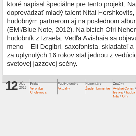
ktoré napísal špeciálne pre tento projekt. Na
doprevádzať mladý talent Nitai Hershkovits, 
hudobným partnerom aj na poslednom alb
(EMI/Blue Note, 2012). Na bicích Ofri Nehe
hudobník z Izraela. Vedľa Avishaia sa objavu
meno – Eli Degibri, saxofonista, skladateľ a 
za uplynulých 16 rokov stal jednou z vedúci
svetovej jazzovej scény.
12
JÚL
Pridal
Publikované v
Komentáre
Značky
2013
Veronika
Aktuality
Žiaden komentár
Avishai Cohen
Cholewová
festival
\
hudba
Nitai
\
Ofri