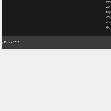
re
zo
re
ww
www
do
↑
Košice 2013