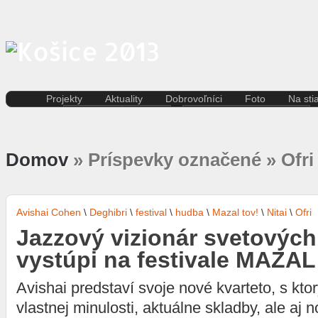
Projekty
Aktuality
Dobrovoľníci
Foto
Na sti
Kreatívna ekonomika
Košice
Aktuality pre dobrovoľníkov
Divad
Rezidenčné pobyty K.A.I.R.
Kultúra
Kódex dobrovoľníka
Film 
Kasárne/Kulturpark
Regióny
Domov
» Príspevky označené » Ofri
Hudb
Projekt SPOTs
Slovensko
Iné
Pentapolitana
Šport
Liter
Destinácia Košice
Tlačové správy
Multi
Kunsthalle/Hala umenia
Víkend
Avishai Cohen
\
Deghibri
\
festival
\
hudba
\
Mazal tov!
\
Nitai
\
Ofri
Súča
Terra Incognita
Zahraničie
Jazzový vizionár svetovýc
Tane
Putujúce mesto
Výst
Rozvoj ľudských zdrojov
vystúpi na festivale MAZAL
prostredníctvom investícií do
vzdelávania
Avishai predstaví svoje nové kvarteto, s kt
Sándor Márai
vlastnej minulosti, aktuálne skladby, ale aj