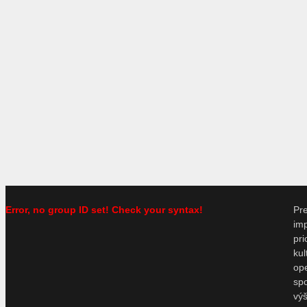
Error, no group ID set! Check your syntax!
P
im
pr
ku
o
sp
vý