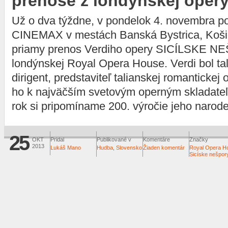
prenose z londýnskej oper
Už o dva týždne, v pondelok 4. novembra p
CINEMAX v mestách Banská Bystrica, Košice
priamy prenos Verdiho opery SICÍLSKE N
londýnskej Royal Opera House. Verdi bol tal
dirigent, predstaviteľ talianskej romanticke
ho k najväčším svetovým operným skladateľ
rok si pripomíname 200. výročie jeho narode
25
OKT
Pridal
Publikované v
Komentáre
Značky
2013
Lukáš Mano
Hudba
,
Slovensko
Žiaden komentár
Royal Opera H
Sicíske nešpor