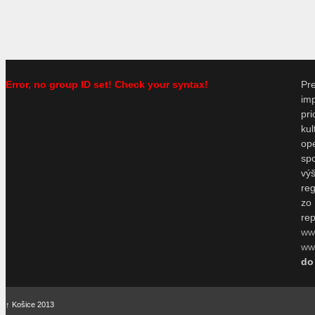
Error, no group ID set! Check your syntax!
P
im
pr
ku
o
sp
vý
re
zo
re
ww
www
do
↑
Košice 2013