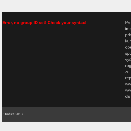
Error, no group ID set! Check your syntax!
P
im
pr
ku
o
sp
vý
re
zo
re
ww
www
do
↑
Košice 2013