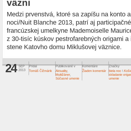
väzni
Medzi prvenstvá, ktoré sa zapíšu na konto ak
noci/Nuit Blanche 2013, patrí aj participačné
francúzskej umelkyne Mademoiselle Mauric
z 30-tisíc kúskov pestrofarebných origami a
stene Katovho domu Miklušovej väznice.
24
SEP
Pridal
Publikované v
Komentáre
Značky
2013
Tomáš Čižmárik
Aktuality
,
Žiaden komentár
biela noc
\
Koši
Multižáner
,
skladanie origa
Súčasné umenie
umenie