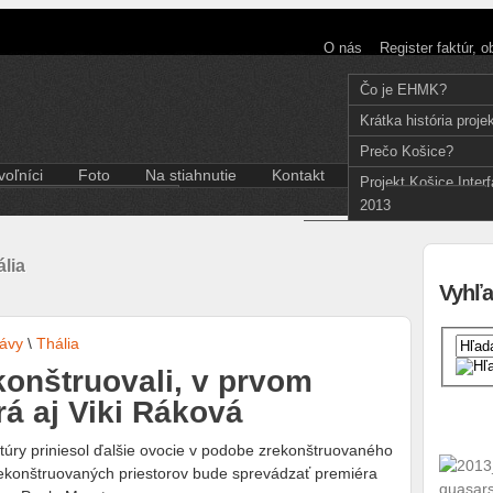
O nás
Register faktúr, 
Čo je EHMK?
Krátka história proje
Prečo Košice?
oľníci
Foto
Na stiahnutie
Kontakt
Slovenčina
Projekt Košice Inter
Aktuality pre dobrovoľníkov
English
2013
Divadlo
Kódex dobrovoľníka
Film a fotografia
Hudba
lia
Iné
Vyhľa
Literatúra
Multižáner
ávy
\
Thália
Súčasné umenie
konštruovali, v prvom
Tanec
Výstava
rá aj Viki Ráková
túry priniesol ďalšie ovocie v podobe zrekonštruovaného
rekonštruovaných priestorov bude sprevádzať premiéra