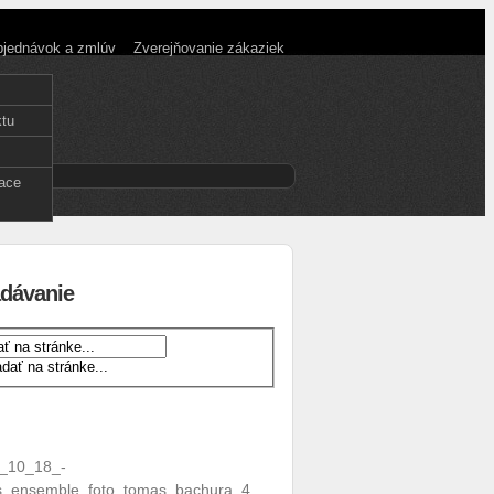
objednávok a zmlúv
Zverejňovanie zákaziek
ktu
face
dávanie