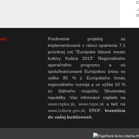
K
„
R
tax!
Predmetné projekty sú
implementované v rámci opatrenia 7.1
prioritnej osi "Európske hlavné mesto
kultúry Košice 2013" Regionálneho
operačného programu a sú
spolufinancované Európskou úniou vo
výške 85 % z Európskeho fondu
regionálneho rozvoja a vo výške 10 %
zo štátneho rozpočtu Slovenskej
republiky. Viac informácií nájdete na
www.ropka.sk
,
www.mpsr.sk
a tiež na
www.culture.gov.sk
, ERDF:
Investícia
do vašej budúcnosti
.
P