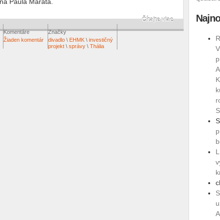
na Paula Marata.
Najno
Čítajte viac
Komentáre
Značky
R
Žiaden komentár
divadlo
\
EHMK
\
investičný
projekt
\
správy
\
Thália
V
p
A
K
k
r
S
S
p
b
L
v
k
c
S
u
A