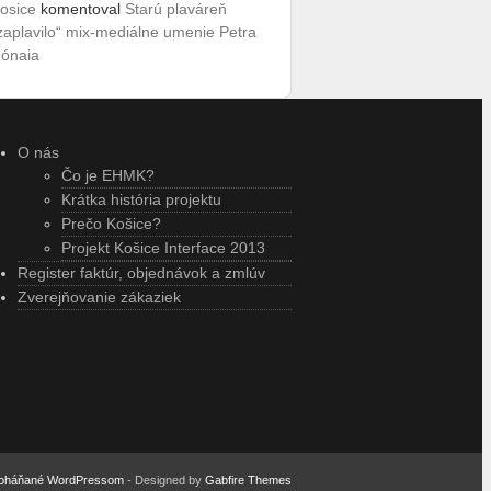
osice
komentoval
Starú plaváreň
zaplavilo“ mix-mediálne umenie Petra
ónaia
O nás
Čo je EHMK?
Krátka história projektu
Prečo Košice?
Projekt Košice Interface 2013
Register faktúr, objednávok a zmlúv
Zverejňovanie zákaziek
oháňané WordPressom
- Designed by
Gabfire Themes