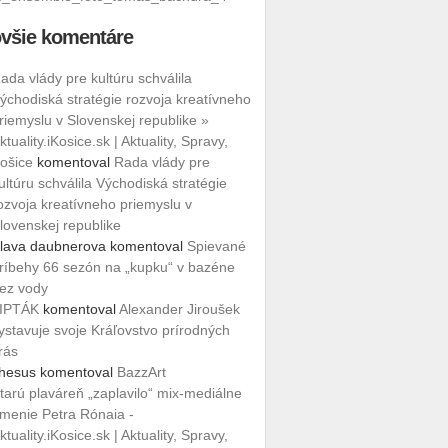
všie komentáre
ada vlády pre kultúru schválila
ýchodiská stratégie rozvoja kreatívneho
riemyslu v Slovenskej republike »
ktuality.iKosice.sk | Aktuality, Spravy,
ošice
komentoval
Rada vlády pre
ultúru schválila Východiská stratégie
ozvoja kreatívneho priemyslu v
lovenskej republike
lava daubnerova
komentoval
Spievané
ríbehy 66 sezón na „kupku“ v bazéne
ez vody
IPTÁK
komentoval
Alexander Jiroušek
ystavuje svoje Kráľovstvo prírodných
rás
hesus
komentoval
BazzArt
tarú plaváreň „zaplavilo“ mix-mediálne
menie Petra Rónaia -
ktuality.iKosice.sk | Aktuality, Spravy,