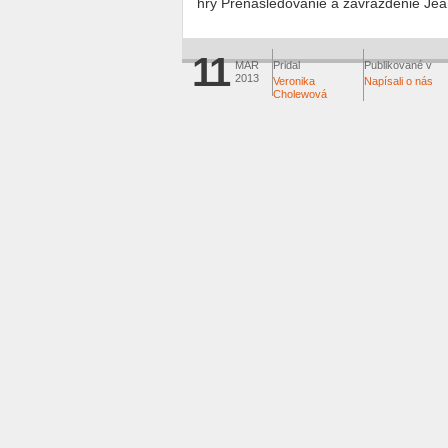
hry Prenasledovanie a zavraždenie Jea
11
MAR
Pridal
Publikované v
2013
Veronika
Napísali o nás
Cholewová