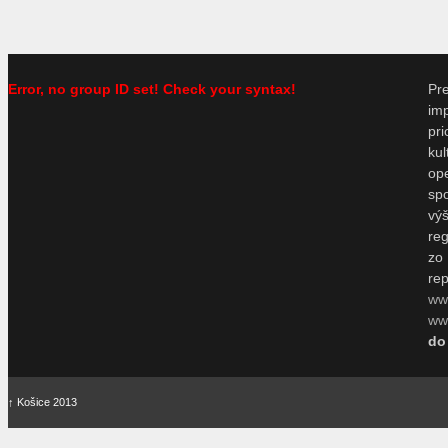
Error, no group ID set! Check your syntax!
P
im
pr
ku
o
sp
vý
re
zo
re
ww
www
do
↑
Košice 2013