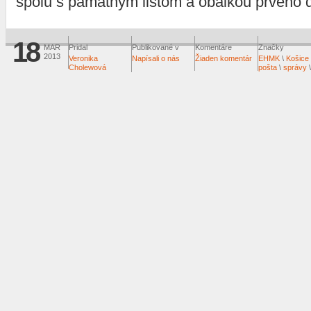
spolu s pamätným listom a obálkou prvého 
18
MAR
Pridal
Publikované v
Komentáre
Značky
2013
Veronika
Napísali o nás
Žiaden komentár
EHMK
\
Košice
Cholewová
pošta
\
správy