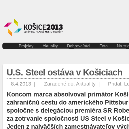
Projekty
Aktuality
Dobrovoľníci
Foto
Na sti
Kreatívna ekonomika
Košice
Aktuality pre dobrovoľníkov
Divad
Rezidenčné pobyty K.A.I.R.
Kultúra
Kódex dobrovoľníka
Film 
Kasárne/Kulturpark
Regióny
Hudb
U.S. Steel ostáva v Košiciach
Projekt SPOTs
Slovensko
Iné
Pentapolitana
Šport
Liter
Destinácia Košice
Tlačové správy
8.4.2013 |
Zaradené do:
Aktuality
|
Pridal:
L
Multi
Kunsthalle/Hala umenia
Víkend
Koncom marca absolvoval primátor Koší
Súča
Terra Incognita
Zahraničie
Tane
Putujúce mesto
zahraničnú cestu do amerického Pittsbur
Výst
Rozvoj ľudských zdrojov
spoločne s delegáciou premiéra SR Rober
prostredníctvom investícií do
za zotrvanie spoločnosti US Steel v Košic
vzdelávania
Sándor Márai
Jeden z najväčších zamestnávateľov vý