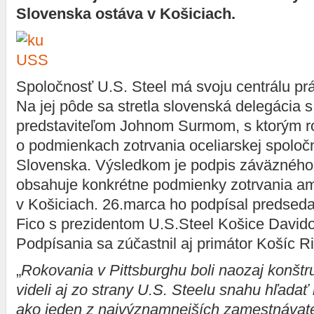
Slovenska ostáva v Košiciach.
Spoločnosť U.S. Steel má svoju centrálu prá
Na jej pôde sa stretla slovenská delegácia s
predstaviteľom Johnom Surmom, s ktorým r
o podmienkach zotrvania oceliarskej spoloč
Slovenska. Výsledkom je podpis záväzného
obsahuje konkrétne podmienky zotrvania am
v Košiciach. 26.marca ho podpísal predsed
Fico s prezidentom U.S.Steel Košice David
Podpísania sa zúčastnil aj primátor Košíc R
„
Rokovania v Pittsburghu boli naozaj konšt
videli aj zo strany U.S. Steelu snahu hľadať 
ako jeden z najvýznamnejších zamestnávate