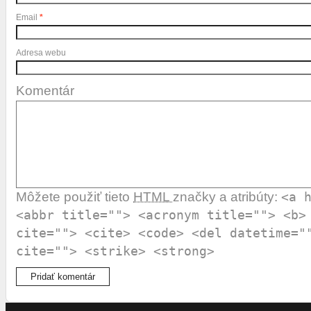
Email
*
Adresa webu
Komentár
Môžete použiť tieto
HTML
značky a atribúty:
<a 
<abbr title=""> <acronym title=""> <b>
cite=""> <cite> <code> <del datetime="
cite=""> <strike> <strong>