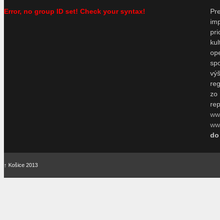
Error, no group ID set! Check your syntax!
P
im
pr
ku
o
sp
vý
re
zo
re
ww
www
do
↑
Košice 2013