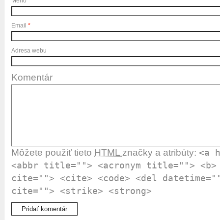
Meno
*
Email
*
Adresa webu
Komentár
Môžete použiť tieto
HTML
značky a atribúty:
<a 
<abbr title=""> <acronym title=""> <b>
cite=""> <cite> <code> <del datetime="
cite=""> <strike> <strong>