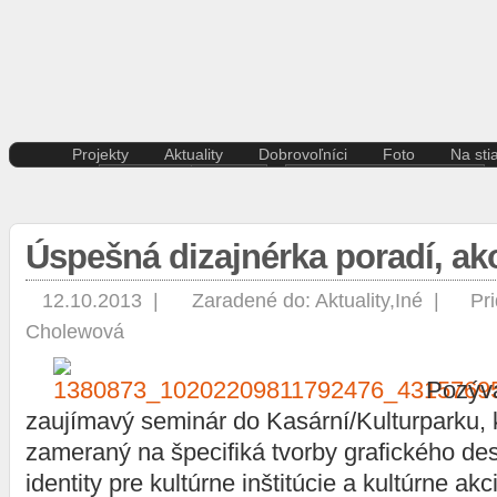
Projekty
Aktuality
Dobrovoľníci
Foto
Na sti
Kreatívna ekonomika
Košice
Aktuality pre dobrovoľníkov
Divad
Rezidenčné pobyty K.A.I.R.
Kultúra
Kódex dobrovoľníka
Film 
Kasárne/Kulturpark
Regióny
Hudb
Úspešná dizajnérka poradí, ak
Projekt SPOTs
Slovensko
Iné
Pentapolitana
Šport
Liter
Destinácia Košice
Tlačové správy
12.10.2013 |
Zaradené do:
Aktuality
,
Iné
|
Pri
Multi
Kunsthalle/Hala umenia
Víkend
Cholewová
Súča
Terra Incognita
Zahraničie
Tane
Putujúce mesto
Výst
Pozýv
Rozvoj ľudských zdrojov
prostredníctvom investícií do
zaujímavý seminár do Kasární/Kulturparku, 
vzdelávania
zameraný na špecifiká tvorby grafického des
Sándor Márai
identity pre kultúrne inštitúcie a kultúrne ak