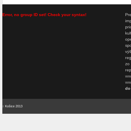
Error, no group ID set! Check your syntax!
P
im
pr
ku
o
sp
vý
re
zo
re
ww
www
do
↑
Košice 2013