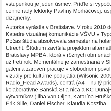
vstupenkou je jeden úsmev. Príďte si vypoču
cenné rady lektorky Pavlíny Morháčovej, úsp
dizajnérky.
Autorka vyrástla v Bratislave. V roku 2010 
Katedre vizuálnej komunikácie VŠVU v Typo
Počas štúdia absolvovala semester na hol
Utrecht. Štúdium zavŕšila projektom alterna
Bratislavy MPBA, ktorá v rôznych obmenách
už tretí rok. Momentálne je zamestnaná v S
galérii a zároveň pracuje v slobodnom povola
vizuály pre kultúrne podujatia (Wilsonic 2009
Radio_Head Awards), centrá (A4 – nultý prie
kolaboratívne Banská St a nica a KC Dunaj~
výtvarníkov (Illha van Oijen, Katarína Hrušk
Erik Šille, Daniel Fischer, Klaudia Kosziba…