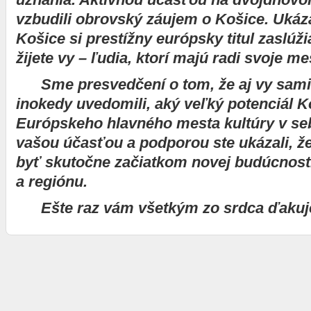
vzbudili obrovský záujem o Košice. Ukáza
Košice si prestížny európsky titul zaslúži
žijete vy – ľudia, ktorí majú radi svoje me
Sme presvedčení o tom, že aj vy sami 
inokedy uvedomili, aký veľký potenciál K
Európskeho hlavného mesta kultúry v se
vašou účasťou a podporou ste ukázali, ž
byť skutočne začiatkom novej budúcnost
a regiónu.
Ešte raz vám všetkým zo srdca ďaku