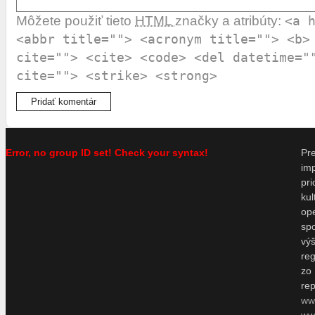
Môžete použiť tieto
HTML
značky a atribúty:
<a 
<abbr title=""> <acronym title=""> <b>
cite=""> <cite> <code> <del datetime="
cite=""> <strike> <strong>
Error, no group ID set! Check your syntax!
P
im
pr
ku
o
sp
vý
re
zo
re
ww
www