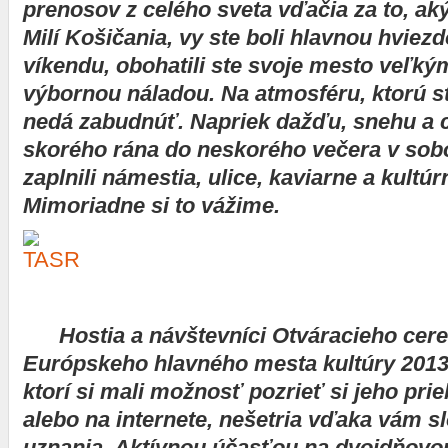
prenosov z celého sveta vďačia za to, ak
Milí Košičania, vy ste boli hlavnou hviez
víkendu, obohatili ste svoje mesto veľk
výbornou náladou. Na atmosféru, ktorú ste
nedá zabudnúť. Napriek dažďu, snehu a c
skorého rána do neskorého večera v sobo
zaplnili námestia, ulice, kaviarne a kultúrn
Mimoriadne si to vážime.
Hostia a návštevníci Otváracieho cer
Európskeho hlavného mesta kultúry 2013, n
ktorí si mali možnosť pozrieť si jeho prieb
alebo na internete, nešetria vďaka vám s
uznania. Aktívnou účasťou na dvojdňovom