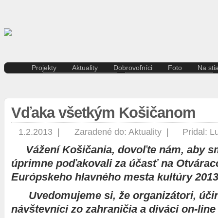
Projekty
Aktuality
Dobrovoľníci
Foto
Na sti
Kreatívna ekonomika
Košice
Aktuality pre dobrovoľníkov
Divad
Rezidenčné pobyty K.A.I.R.
Kultúra
Kódex dobrovoľníka
Film 
Kasárne/Kulturpark
Regióny
Hudb
Vďaka všetkým Košičanom
Projekt SPOTs
Slovensko
Iné
Pentapolitana
Šport
Liter
Destinácia Košice
Tlačové správy
1.2.2013 |
Zaradené do:
Aktuality
|
Pridal:
L
Multi
Kunsthalle/Hala umenia
Víkend
Vážení Košičania, dovoľte nám, aby s
Súča
Terra Incognita
Zahraničie
Tane
Putujúce mesto
úprimne poďakovali za účasť na Otvárac
Výst
Rozvoj ľudských zdrojov
Európskeho hlavného mesta kultúry 2013
prostredníctvom investícií do
vzdelávania
Uvedomujeme si, že organizátori, účin
Sándor Márai
návštevníci zo zahraničia a diváci on-lin