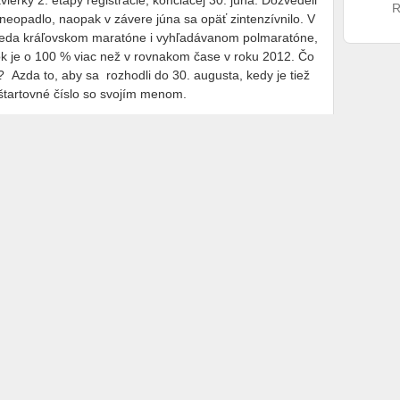
ierky 2. etapy registrácie, končiacej 30. júna. Dozvedeli
R
neopadlo, naopak v závere júna sa opäť zintenzívnilo. V
 teda kráľovskom maratóne i vyhľadávanom polmaratóne,
k je o 100 % viac než v rovnakom čase v roku 2012. Čo
 ? Azda to, aby sa rozhodli do 30. augusta, kedy je tiež
i štartovné číslo so svojím menom.
iciach známe kultúrne podujatie
Biela noc
. Bude to
zaoberať otázkou, či kvôli logistickému zabezpečeniu
nach takzvané stop stavy. Platí to samozrejme i pre
ria paletu zastupujúcu 41 krajín. Novými miestami na
lia, Mexiko, ale i Vatikán. Pripomeňme, že pôvodne
ých disciplínach osciloval okolo čísla 8 500.