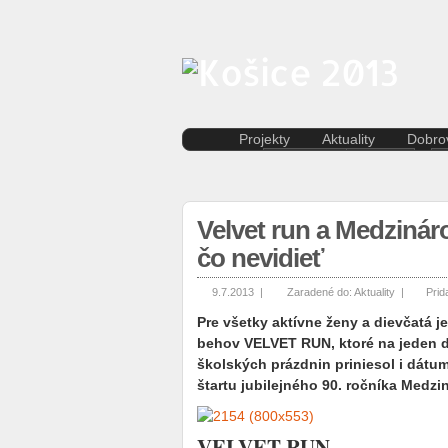
Projekty
Aktuality
Dobrov
Kreatívna ekonomika
Košice
Rezidenčné pobyty K.A.I.R.
Kultúra
Kasárne/Kulturpark
Regióny
Velvet run a Medziná
Projekt SPOTs
Slovensko
Pentapolitana
Šport
čo nevidieť
Destinácia Košice
Tlačové správy
Kunsthalle/Hala umenia
Víkend
9.7.2013 |
Zaradené do:
Aktuality
|
Prid
Terra Incognita
Zahraničie
Pre všetky aktívne ženy a dievčatá 
Putujúce mesto
behov VELVET RUN, ktoré na jeden d
Rozvoj ľudských zdrojov
školských prázdnin priniesol i dátu
prostredníctvom investícií do
štartu jubilejného 90. ročníka Medz
vzdelávania
Sándor Márai
VELVET RUN