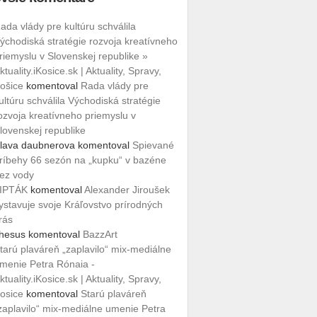
ada vlády pre kultúru schválila
ýchodiská stratégie rozvoja kreatívneho
riemyslu v Slovenskej republike »
ktuality.iKosice.sk | Aktuality, Spravy,
ošice
komentoval
Rada vlády pre
ultúru schválila Východiská stratégie
ozvoja kreatívneho priemyslu v
lovenskej republike
lava daubnerova
komentoval
Spievané
ríbehy 66 sezón na „kupku“ v bazéne
ez vody
IPTÁK
komentoval
Alexander Jiroušek
ystavuje svoje Kráľovstvo prírodných
rás
hesus
komentoval
BazzArt
tarú plaváreň „zaplavilo“ mix-mediálne
menie Petra Rónaia -
ktuality.iKosice.sk | Aktuality, Spravy,
osice
komentoval
Starú plaváreň
zaplavilo“ mix-mediálne umenie Petra