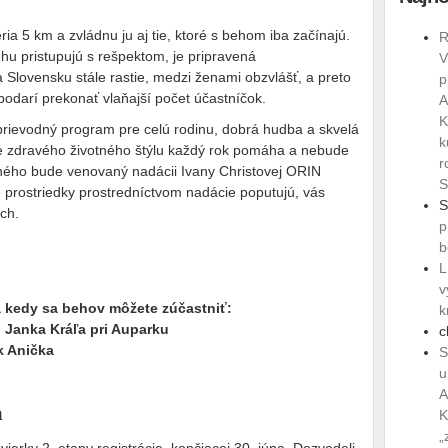
a 5 km a zvládnu ju aj tie, ktoré s behom iba začínajú.
R
hu pristupujú s rešpektom, je pripravená
V
 Slovensku stále rastie, medzi ženami obzvlášť, a preto
p
odarí prekonať vlaňajší počet účastníčok.
A
K
prievodný program pre celú rodinu, dobrá hudba a skvelá
k
e zdravého životného štýlu každý rok pomáha a nebude
r
vného bude venovaný nadácii Ivany Christovej ORIN
S
rostriedky prostredníctvom nadácie poputujú, vás
S
ch.
p
b
L
v
 a kedy sa behov môžete zúčastniť:
k
d Janka Kráľa pri Auparku
c
k Anička
S
u
A
n
K
„