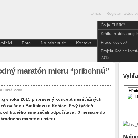
O nás
Register faktúr, 
Čo je EHMK?
Krátka história proje
Prečo Košice?
oľníci
Foto
Na stiahnutie
Kontakt
Slov
Aktuality pre dobrovoľníkov
English
Projekt Košice Inter
Divadlo
Kódex dobrovoľníka
2013
Film a fotografia
Hudba
rodný maratón mieru “pribehnú”
Iné
Vyhľa
Literatúra
Multižáner
al:
Lukáš Mano
Súčasné umenie
je aj v roku 2013 pripravený koncept nesúťažných
Tanec
eň ovládnu Bratislavu a Košice. Prvý týždeň
Výstava
m, od ktorého sme začali odpočítavať 3 mesiace do
inárodného maratónu mieru.
Najno