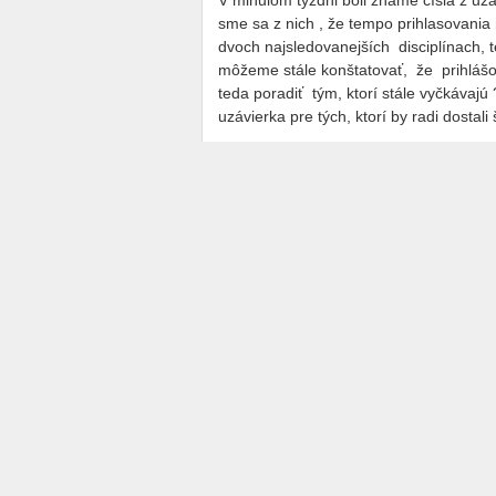
V minulom týždni boli známe čísla z uzáv
sme sa z nich , že tempo prihlasovania 
dvoch najsledovanejších disciplínach,
môžeme stále konštatovať, že prihlášo
teda poradiť tým, ktorí stále vyčkávajú
uzávierka pre tých, ktorí by radi dostal
Deň pred začiatkom MMM vypukne v Koš
tiež termín, kedy sa organizátori budú 
budú vyhlasovať v jednotlivých disciplí
zahraničných účastníkov, ktorí dnes tvo
mape sa v posledných dňoch stali Brazí
projektovaný počet štartujúcich vo všetk