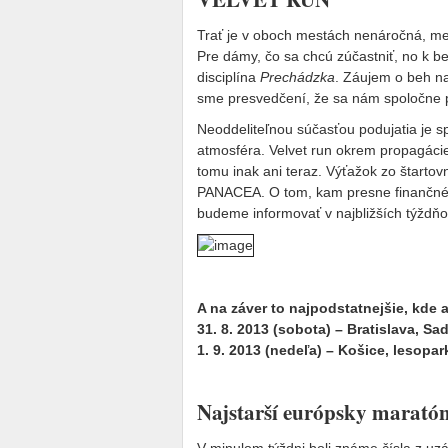
Trať je v oboch mestách nenáročná, meri
Pre dámy, čo sa chcú zúčastniť, no k be
disciplína
Prechádzka
. Záujem o beh na
sme presvedčení, že sa nám spoločne p
Neoddeliteľnou súčasťou podujatia je s
atmosféra. Velvet run okrem propagáci
tomu inak ani teraz. Výťažok zo štarto
PANACEA. O tom, kam presne finančné p
budeme informovať v najbližších týždňo
A na záver to najpodstatnejšie, kde
31. 8. 2013 (sobota) – Bratislava, Sa
1. 9. 2013 (nedeľa) – Košice, lesopar
Najstarší európsky marató