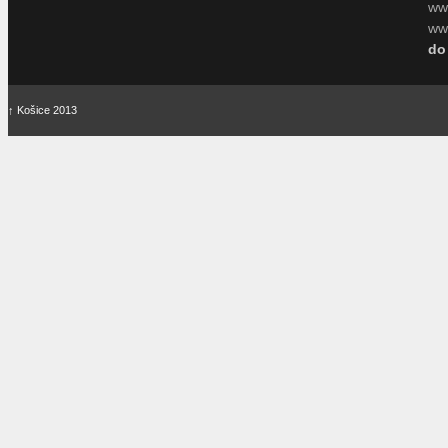
ww
www
do
↑
Košice 2013