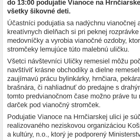
do 13:00 podujatie Vianoce na Hrnčiarske
všetky šikovné deti.
Účastníci podujatia sa nadýchnu vianočnej 
kreatívnych dielňach si pri peknej rozprávk
medovníčky a vyrobia vianočné ozdoby, ktor
stromčeky lemujúce túto malebnú uličku.
Všetci návštevníci Uličky remesiel môžu po
navštíviť krásne obchodíky a dielne remese
zaujímavú prácu bylinkárky, hrnčiara, pekár
brašnára, či nahliadnuť do predajne s drah
tomto predvianočnom čase možno práve tu n
darček pod vianočný stromček.
Podujatie Vianoce na Hrnčiarskej ulici je sú
realizovaného neziskovou organizáciou Koš
a kultúry, n.o., ktorý je podporený Ministers