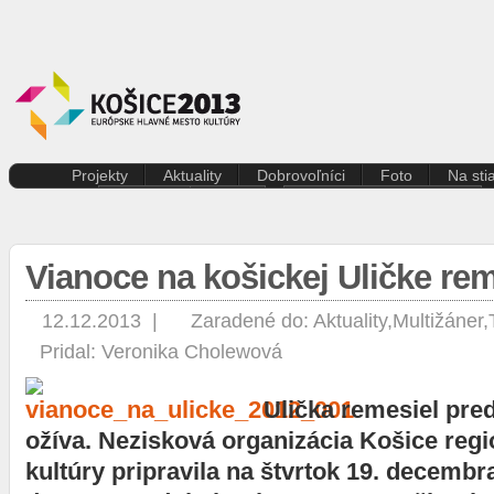
Projekty
Aktuality
Dobrovoľníci
Foto
Na sti
Kreatívna ekonomika
Košice
Aktuality pre dobrovoľníkov
Divad
Rezidenčné pobyty K.A.I.R.
Kultúra
Kódex dobrovoľníka
Film 
Kasárne/Kulturpark
Regióny
Hudb
Vianoce na košickej Uličke rem
Projekt SPOTs
Slovensko
Iné
Pentapolitana
Šport
Liter
Destinácia Košice
Tlačové správy
12.12.2013 |
Zaradené do:
Aktuality
,
Multižáner
,
Multi
Kunsthalle/Hala umenia
Víkend
Pridal:
Veronika Cholewová
Súča
Terra Incognita
Zahraničie
Tane
Putujúce mesto
Výst
Ulička remesiel pre
Rozvoj ľudských zdrojov
prostredníctvom investícií do
ožíva. Nezisková organizácia Košice reg
vzdelávania
kultúry pripravila na štvrtok 19. decembr
Sándor Márai