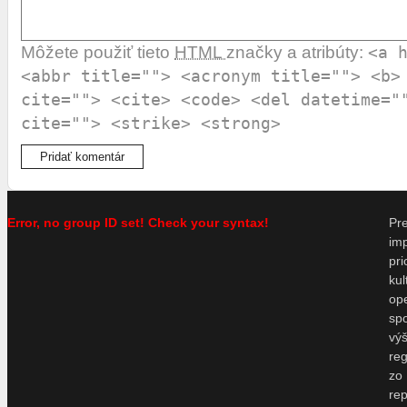
Môžete použiť tieto
HTML
značky a atribúty:
<a 
<abbr title=""> <acronym title=""> <b>
cite=""> <cite> <code> <del datetime="
cite=""> <strike> <strong>
Error, no group ID set! Check your syntax!
P
im
pr
ku
o
sp
vý
re
zo
re