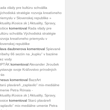
ada vlády pre kultúru schválila
ýchodiská stratégie rozvoja kreatívneho
riemyslu v Slovenskej republike »
ktuality.iKosice.sk | Aktuality, Spravy,
ošice
komentoval
Rada vlády pre
ultúru schválila Východiská stratégie
ozvoja kreatívneho priemyslu v
lovenskej republike
lava daubnerova
komentoval
Spievané
ríbehy 66 sezón na „kupku“ v bazéne
ez vody
IPTÁK
komentoval
Alexander Jiroušek
ystavuje svoje Kráľovstvo prírodných
rás
hesus
komentoval
BazzArt
tarú plaváreň „zaplavilo“ mix-mediálne
menie Petra Rónaia -
ktuality.iKosice.sk | Aktuality, Spravy,
osice
komentoval
Starú plaváreň
zaplavilo“ mix-mediálne umenie Petra