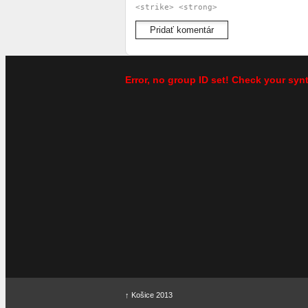
<strike> <strong>
Error, no group ID set! Check your syn
↑
Košice 2013