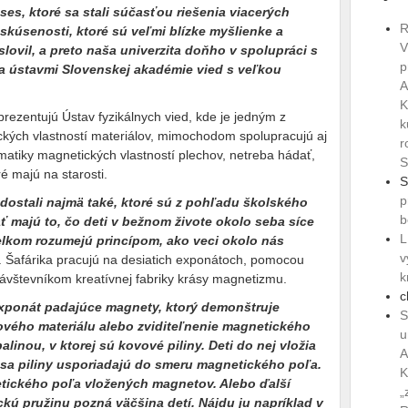
es, ktoré sa stali súčasťou riešenia viacerých
R
skúsenosti, ktoré sú veľmi blízke myšlienke a
V
slovil, a preto naša univerzita doňho v spolupráci s
p
 a ústavmi Slovenskej akadémie vied s veľkou
A
K
rezentujú Ústav fyzikálnych vied, kde je jedným z
k
ých vlastností materiálov, mimochodom spolupracujú aj
r
matiky magnetických vlastností plechov, netreba hádať,
S
 majú na starosti.
S
p
 dostali najmä také, ktoré sú z pohľadu školského
b
ť majú to, čo deti v bežnom živote okolo seba síce
L
elkom rozumejú princípom, ako veci okolo nás
v
 J. Šafárika pracujú na desiatich exponátoch, pomocou
k
návštevníkom kreatívnej fabriky krásy magnetizmu.
c
xponát padajúce magnety, ktorý demonštruje
S
ového materiálu alebo zviditeľnenie magnetického
u
inou, v ktorej sú kovové piliny. Deti do nej vložia
A
sa piliny usporiadajú do smeru magnetického poľa.
K
etického poľa vložených magnetov. Alebo ďalší
„
kú pružinu pozná väčšina detí. Nájdu ju napríklad v