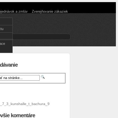
objednávok a zmlúv
Zverejňovanie zákaziek
ktu
enčina
nglish
face
dávanie
všie komentáre