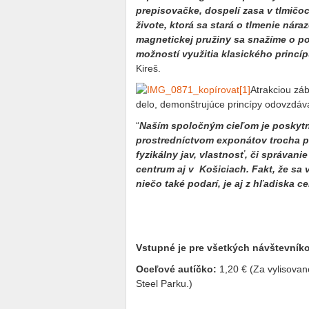
prepisovačke, dospelí zasa v tlmičoc
živote, ktorá sa stará o tlmenie ná
magnetickej pružiny sa snažíme o p
možností využitia klasického princíp
Kireš.
Atrakciou zá
delo, demonštrujúce princípy odovzdáv
“
Naším spoločným cieľom je poskytn
prostredníctvom exponátov trocha pr
fyzikálny jav, vlastnosť, či správan
centrum aj v Košiciach. Fakt, že sa 
niečo také podarí, je aj z hľadiska 
Vstupné je pre všetkých návštevník
Oceľové autíčko:
1,20 € (Za vylisovan
Steel Parku.)