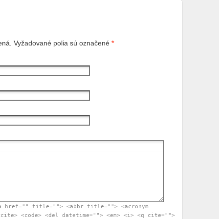
ená. Vyžadované polia sú označené
*
a href="" title=""> <abbr title=""> <acronym
<cite> <code> <del datetime=""> <em> <i> <q cite="">