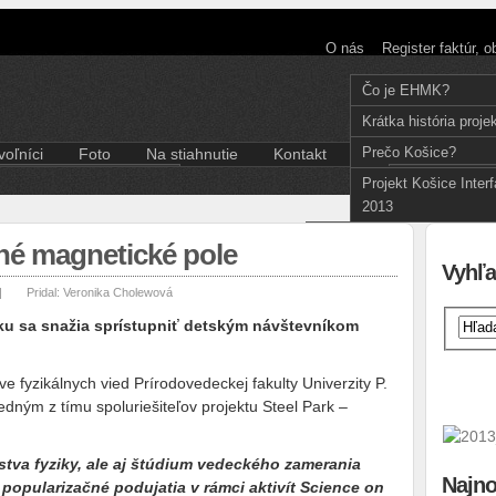
O nás
Register faktúr, 
Čo je EHMK?
Krátka história proje
Prečo Košice?
oľníci
Foto
Na stiahnutie
Kontakt
Slov
Aktuality pre dobrovoľníkov
E
Projekt Košice Inter
Divadlo
Kódex dobrovoľníka
2013
Film a fotografia
Hudba
ľné magnetické pole
Iné
Vyhľa
Literatúra
|
Pridal:
Veronika Cholewová
Multižáner
rku sa snažia sprístupniť detským návštevníkom
Súčasné umenie
Tanec
ve fyzikálnych vied Prírodovedeckej fakulty Univerzity P.
Výstava
jedným z tímu spoluriešiteľov projektu Steel Park –
tva fyziky, ale aj štúdium vedeckého zamerania
Najno
popularizačné podujatia v rámci aktivít Science on