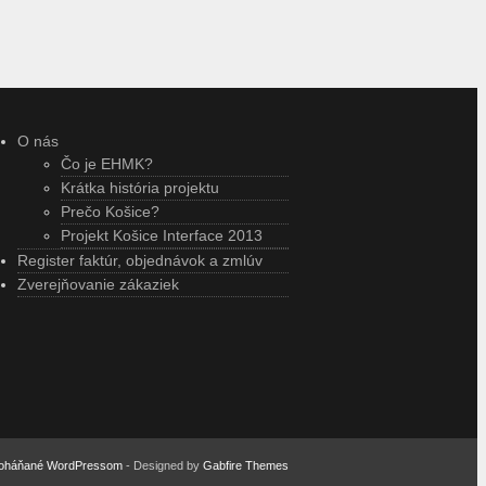
O nás
Čo je EHMK?
Krátka história projektu
Prečo Košice?
Projekt Košice Interface 2013
Register faktúr, objednávok a zmlúv
Zverejňovanie zákaziek
oháňané WordPressom
- Designed by
Gabfire Themes