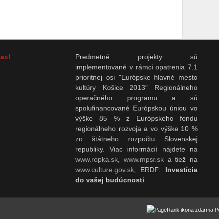
tax!
Predmetné projekty sú
implementované v rámci opatrenia 7.1
prioritnej osi "Európske hlavné mesto
kultúry Košice 2013" Regionálneho
operačného programu a sú
spolufinancované Európskou úniou vo
výške 85 % z Európskeho fondu
regionálneho rozvoja a vo výške 10 %
zo štátneho rozpočtu Slovenskej
republiky. Viac informácií nájdete na
www.ropka.sk
,
www.mpsr.sk
a tiež na
www.culture.gov.sk
, ERDF:
Investícia
do vašej budúcnosti
.
P