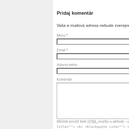
Pridaj komentár
Vaša e-mailová adresa nebude zverejn
Meno
*
Email
*
Adresa webu
Komentár
Môžete použiť tieto
HTML
značky a atribúty:
<
title=""> <b> <blockquote cite=""> 