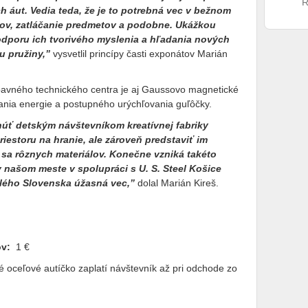
R
h áut. Vedia teda, že je to potrebná vec v bežnom
razov, zatláčanie predmetov a podobne. Ukážkou
odporu ich tvorivého myslenia a hľadania nových
u pružiny,”
vysvetlil princípy časti exponátov Marián
bavného technického centra je aj Gaussovo magnetické
ania energie a postupného urýchľovania guľôčky.
úť detským návštevníkom kreatívnej fabriky
iestoru na hranie, ale zároveň predstaviť im
ie sa rôznych materiálov. Konečne vzniká takéto
v našom meste v spolupráci s U. S. Steel Košice
celého Slovenska úžasná vec,”
dolal Marián Kireš.
ov:
1 €
é oceľové autíčko zaplatí návštevník až pri odchode zo