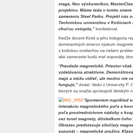
stage, Noc výskumníkov, MasterClass
projektov. Máme teda v tomto smere 
zameraniu Steel Parku. Projekt nás o
Technickou univerzitou v Košiciach
chuťou vstúpila,”
konštatoval.
Keďže docent Kireš a jeho kolegovia rep
dominantných smerov výskum magnetick
s košickou oceliarňou na riešení proble
aké zameranie budú mať exponáty, ktoré
“
Pravdaže magnetické. Priestor však
vzdelávania atraktívne. Demonštrova
majú a môžu vidieť, ale možno nie c
fungujú,”
dodal. Vedci z Univerzity P.
ktorých sa snažia sprístupniť detským 
“
Spomeniem napríklad e
interakciu magnetického poľa a kov
poľa prostredníctvom nádoby s kvapal
cez tunel magnety, dôsledkom čoho 
Obrazec predstavuje siločiary magn
exponát – magnetické pružiny. Klasic