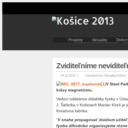
Projekty
Aktuality
Dobrov
Kreatívna ekonomika
Košice
Rezidenčné pobyty K.A.I.R.
Kultúra
Kasárne/Kulturpark
Regióny
Zviditeľníme nevidite
Projekt SPOTs
Slovensko
Pentapolitana
Šport
24.11.2013 |
Zaradené do:
Aktuality
,
Košice
Destinácia Košice
Tlačové správy
Kunsthalle/Hala umenia
Víkend
V Steel Pa
Terra Incognita
Zahraničie
krásy magnetizmu.
Putujúce mesto
Vedúci oddelenia didaktiky fyziky v Ústa
Rozvoj ľudských zdrojov
J. Šafárika v Košiciach Marián Kireš je 
prostredníctvom investícií do
Kreatívna fabrika.
vzdelávania
Sándor Márai
“
V snahe propagovať štúdium učiteľs
fyzika dlhodobo organizujeme rôzne 