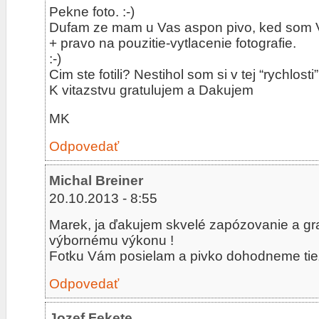
Pekne foto. :-)
Dufam ze mam u Vas aspon pivo, ked som V
+ pravo na pouzitie-vytlacenie fotografie.
:-)
Cim ste fotili? Nestihol som si v tej “rychlosti
K vitazstvu gratulujem a Dakujem
MK
Odpovedať
Michal Breiner
20.10.2013 - 8:55
Marek, ja ďakujem skvelé zapózovanie a gr
výbornému výkonu !
Fotku Vám posielam a pivko dohodneme tie
Odpovedať
Jozef Fekete