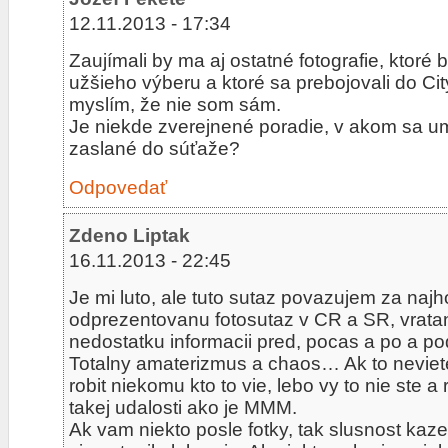
12.11.2013 - 17:34
Zaujímali by ma aj ostatné fotografie, ktoré 
užšieho výberu a ktoré sa prebojovali do City
myslím, že nie som sám.
Je niekde zverejnené poradie, v akom sa umie
zaslané do súťaže?
Odpovedať
Zdeno Liptak
16.11.2013 - 22:45
Je mi luto, ale tuto sutaz povazujem za naj
odprezentovanu fotosutaz v CR a SR, vrata
nedostatku informacii pred, pocas a po a p
Totalny amaterizmus a chaos… Ak to neviete r
robit niekomu kto to vie, lebo vy to nie ste a
takej udalosti ako je MMM.
Ak vam niekto posle fotky, tak slusnost kaz
ci postupil alebo nie. Ak niekto vyhraje neja