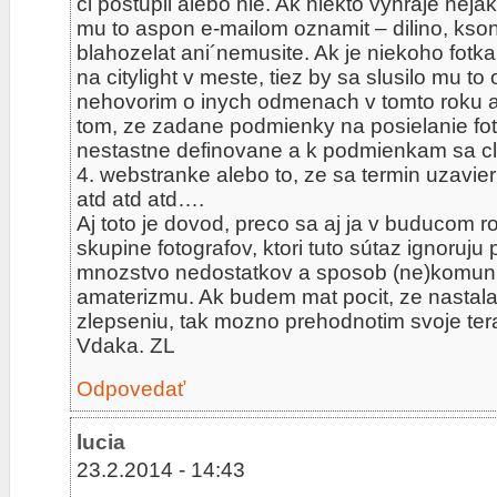
mu to aspon e-mailom oznamit – dilino, ksonc
blahozelat ani´nemusite. Ak je niekoho fot
na citylight v meste, tiez by sa slusilo mu to 
nehovorim o inych odmenach v tomto roku a
tom, ze zadane podmienky na posielanie foti
nestastne definovane a k podmienkam sa cl
4. webstranke alebo to, ze sa termin uzavie
atd atd atd….
Aj toto je dovod, preco sa aj ja v buducom r
skupine fotografov, ktori tuto sútaz ignoruj
mnozstvo nedostatkov a sposob (ne)komuni
amaterizmu. Ak budem mat pocit, ze nastal
zlepseniu, tak mozno prehodnotim svoje tera
Vdaka. ZL
Odpovedať
lucia
23.2.2014 - 14:43
mne sa páči :)