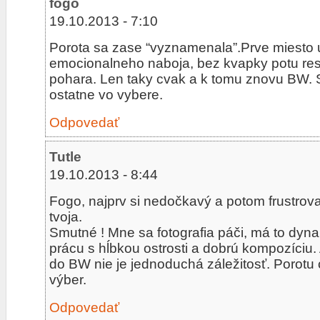
19.10.2013 - 7:10
Porota sa zase “vyznamenala”.Prve miesto u
emocionalneho naboja, bez kvapky potu re
pohara. Len taky cvak a k tomu znovu BW.
ostatne vo vybere.
Odpovedať
Tutle
19.10.2013 - 8:44
Fogo, najprv si nedočkavý a potom frustrova
tvoja.
Smutné ! Mne sa fotografia páči, má to dyna
prácu s hĺbkou ostrosti a dobrú kompozíciu. 
do BW nie je jednoduchá záležitosť. Porotu
výber.
Odpovedať