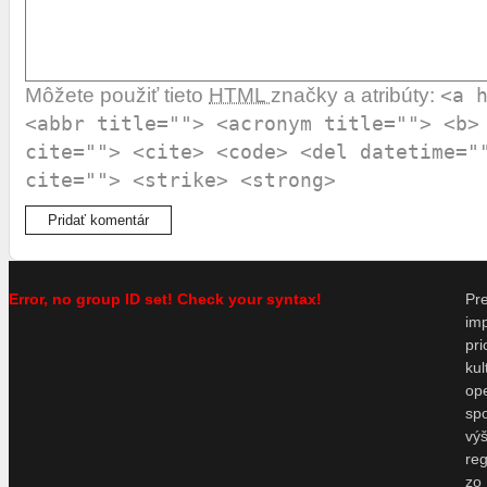
Môžete použiť tieto
HTML
značky a atribúty:
<a 
<abbr title=""> <acronym title=""> <b>
cite=""> <cite> <code> <del datetime="
cite=""> <strike> <strong>
Error, no group ID set! Check your syntax!
P
im
pr
ku
o
sp
vý
re
zo