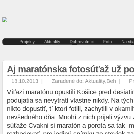
Projekty
Aktuality
Dobrovoľníci
Foto
Na sti
Kreatívna ekonomika
Košice
Aktuality pre dobrovoľníkov
Divad
Rezidenčné pobyty K.A.I.R.
Kultúra
Kódex dobrovoľníka
Film 
Kasárne/Kulturpark
Regióny
Hudb
Aj maratónska fotosúťaž už po
Projekt SPOTs
Slovensko
Iné
Pentapolitana
Šport
Liter
Destinácia Košice
Tlačové správy
18.10.2013 |
Zaradené do:
Aktuality
,
Beh
|
Pr
Multi
Kunsthalle/Hala umenia
Víkend
Víťazi maratónu opustili Košice pred desiat
Súča
Terra Incognita
Zahraničie
Tane
Putujúce mesto
podujatia sa nevytratí vlastne nikdy. Na tých,
Výst
Rozvoj ľudských zdrojov
nikto dopustiť, tí ktorí fotili, zachytili v oka
prostredníctvom investícií do
nevšedného dňa. Mnohí z nich prijali výzvu 
vzdelávania
Sándor Márai
súťaže Cvakni si maratón a porota sa tak 
rozhodovať pre jedinú snímku zo stoviek z