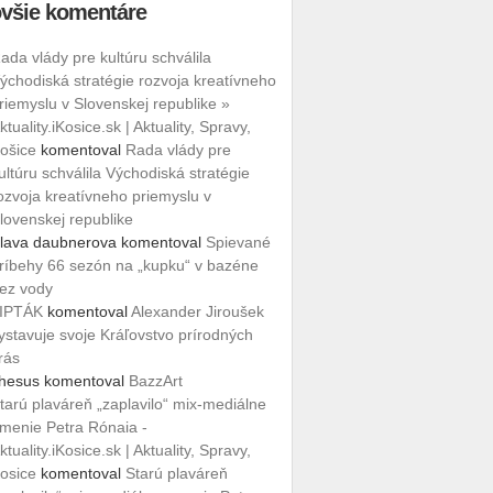
všie komentáre
ada vlády pre kultúru schválila
ýchodiská stratégie rozvoja kreatívneho
riemyslu v Slovenskej republike »
ktuality.iKosice.sk | Aktuality, Spravy,
ošice
komentoval
Rada vlády pre
ultúru schválila Východiská stratégie
ozvoja kreatívneho priemyslu v
lovenskej republike
lava daubnerova
komentoval
Spievané
ríbehy 66 sezón na „kupku“ v bazéne
ez vody
IPTÁK
komentoval
Alexander Jiroušek
ystavuje svoje Kráľovstvo prírodných
rás
hesus
komentoval
BazzArt
tarú plaváreň „zaplavilo“ mix-mediálne
menie Petra Rónaia -
ktuality.iKosice.sk | Aktuality, Spravy,
osice
komentoval
Starú plaváreň