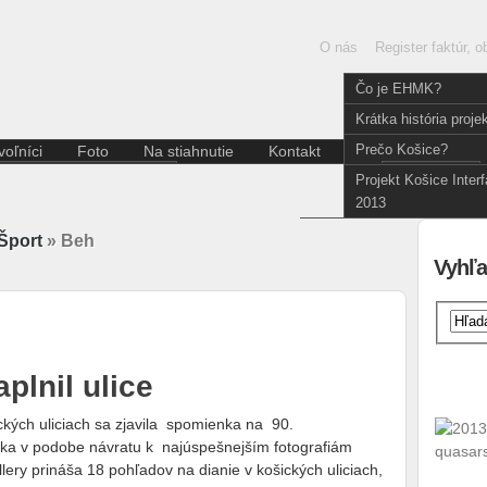
O nás
Register faktúr, 
Čo je EHMK?
Krátka história proje
Prečo Košice?
oľníci
Foto
Na stiahnutie
Kontakt
Slove
Aktuality pre dobrovoľníkov
English
Projekt Košice Inter
Divadlo
Kódex dobrovoľníka
2013
Film a fotografia
Hudba
Šport
» Beh
Iné
Vyhľa
Literatúra
Multižáner
Súčasné umenie
Tanec
Výstava
plnil ulice
ckých uliciach sa zjavila spomienka na 90.
a v podobe návratu k najúspešnejším fotografiám
llery prináša 18 pohľadov na dianie v košických uliciach,